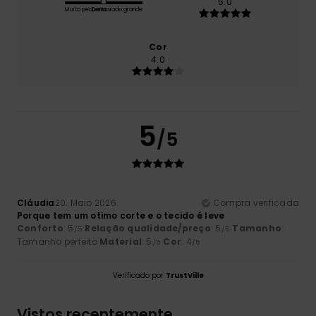
5.0
Muito pequeno
Demasiado grande
Cor
4.0
5
/5
Cláudia
20. Maio 2026
Compra verificada
Porque tem um otimo corte e o tecido é leve
Conforto
: 5
Relação qualidade/preço
: 5
Tamanho
:
/5
/5
Tamanho perfeito
Material
: 5
Cor
: 4
/5
/5
Verificado por
TrustVille
Vistos recentemente