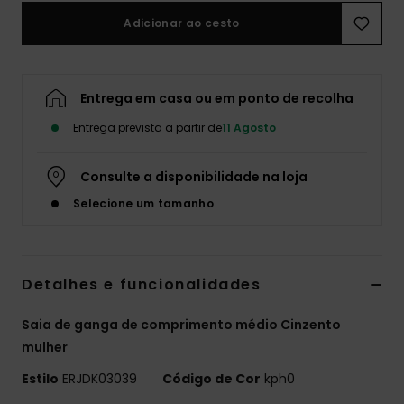
Adicionar ao cesto
Fitne
Snow
Entrega em casa ou em ponto de recolha
Entrega prevista a partir de
11 Agosto
Swim
Consulte a disponibilidade na loja
Selecione um tamanho
Detalhes e funcionalidades
Saia de ganga de comprimento médio Cinzento
mulher
Estilo
ERJDK03039
Código de Cor
kph0