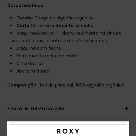
Características
Tecido:
Ganga de algodão orgânico
Corte:
Corte:
reto de cintura média
Braguilha/Cintura:__ Abertura à frente na cintura
com botão com olhal metálico Roxy heritage
Braguilha com fecho
Pormenor de rebite de metal
Cinco bolsos
Abertura frontal
Composição
[Tecido principal] 100% algodão orgânico
Envio & Devolucoes
Avaliações dos clientes