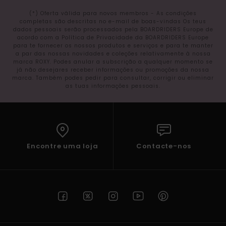
(*) Oferta válida para novos membros - As condições
completas são descritas no e-mail de boas-vindas Os teus
dados pessoais serão processados pela BOARDRIDERS Europe de
acordo com a Política de Privacidade da BOARDRIDERS Europe
para te fornecer os nossos produtos e serviços e para te manter
a par das nossas novidades e coleções relativamente à nossa
marca ROXY. Podes anular a subscrição a qualquer momento se
já não desejares receber informações ou promoções da nossa
marca. Também podes pedir para consultar, corrigir ou eliminar
as tuas informações pessoais.
Encontre uma loja
Contacte-nos