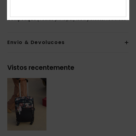
Peso:
2,4 kg
Composição
[Tecido principal] 100% poliéster reciclado
Envio & Devolucoes
Vistos recentemente