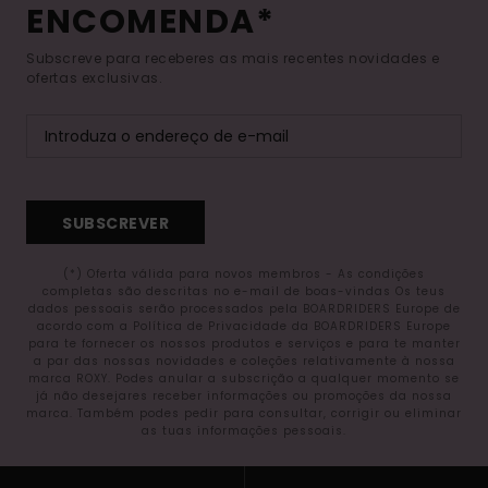
ENCOMENDA*
Subscreve para receberes as mais recentes novidades e
ofertas exclusivas.
SUBSCREVER
(*) Oferta válida para novos membros - As condições
completas são descritas no e-mail de boas-vindas Os teus
dados pessoais serão processados pela BOARDRIDERS Europe de
acordo com a Política de Privacidade da BOARDRIDERS Europe
para te fornecer os nossos produtos e serviços e para te manter
a par das nossas novidades e coleções relativamente à nossa
marca ROXY. Podes anular a subscrição a qualquer momento se
já não desejares receber informações ou promoções da nossa
marca. Também podes pedir para consultar, corrigir ou eliminar
as tuas informações pessoais.