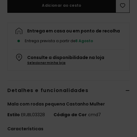
Adicionar ao cesto
Fitne
Snow
Entrega em casa ou em ponto de recolha
Entrega prevista a partir de
8 Agosto
Swim
Consulte a disponibilidade na loja
Selecionar minha loja
Detalhes e funcionalidades
Mala com rodas pequena Castanho Mulher
Estilo
ERJBL03328
Código de Cor
cmd7
Características