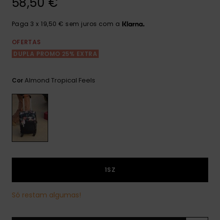
58,50 €
Consultar
as FAQ
CARTÃO PRESENTE
Jumpsuits &
Calça
Malas
Playsuits
Sacos
Paga 3 x 19,50 € sem juros com a
Escol
LISTA DE DESEJO
Fatos
OFERTAS
Calções
Acess
DUPLA PROMO 25% EXTRA
Acess
Snow
Fato 
Saias
Almond Tropical Feels
Cor
Licras
Acess
Neop
Vestu
1SZ
Acess
Só restam algumas!
Calç