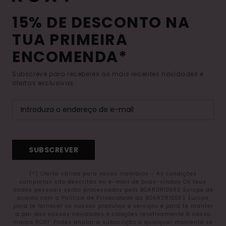
15% DE DESCONTO NA
TUA PRIMEIRA
ENCOMENDA*
Subscreve para receberes as mais recentes novidades e
ofertas exclusivas.
SUBSCREVER
(*) Oferta válida para novos membros - As condições
completas são descritas no e-mail de boas-vindas Os teus
dados pessoais serão processados pela BOARDRIDERS Europe de
acordo com a Política de Privacidade da BOARDRIDERS Europe
para te fornecer os nossos produtos e serviços e para te manter
a par das nossas novidades e coleções relativamente à nossa
marca ROXY. Podes anular a subscrição a qualquer momento se