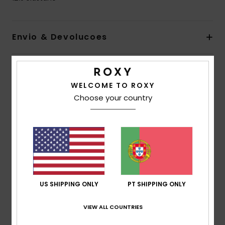
Envio & Devolucoes
Avaliações dos clientes
WELCOME TO ROXY
Choose your country
Pontuação média
5.0
/5
baseado em
2 avaliações verificadas
desde
Setembro 2025
US SHIPPING ONLY
PT SHIPPING ONLY
100% dos nossos clientes recomendam este
produto
VIEW ALL COUNTRIES
Conforto