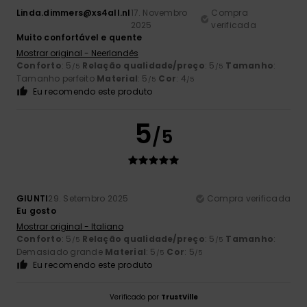
Linda.dimmers@xs4all.nl
17. Novembro
Compra
2025
verificada
Muito confortável e quente
Mostrar original - Neerlandês
Conforto
: 5
Relação qualidade/preço
: 5
Tamanho
:
/5
/5
Tamanho perfeito
Material
: 5
Cor
: 4
/5
/5
Eu recomendo este produto
5
/5
GIUNTI
29. Setembro 2025
Compra verificada
Eu gosto
Mostrar original - Italiano
Conforto
: 5
Relação qualidade/preço
: 5
Tamanho
:
/5
/5
Demasiado grande
Material
: 5
Cor
: 5
/5
/5
Eu recomendo este produto
Verificado por
TrustVille