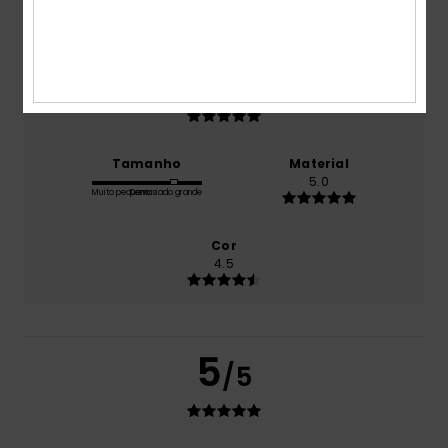
5.0
Relação qualidade/preço
5.0
Tamanho
Material
5.0
Muito pequeno
Demasiado grande
Cor
4.5
5
/5