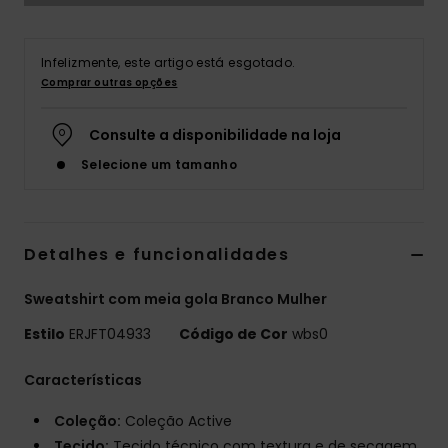
Fitne
Infelizmente, este artigo está esgotado.
Comprar outras opções
Snow
Consulte a disponibilidade na loja
Swim
Selecione um tamanho
Detalhes e funcionalidades
Sweatshirt com meia gola Branco Mulher
Estilo
ERJFT04933
Código de Cor
wbs0
Características
Coleção:
Coleção Active
Tecido:
Tecido técnico com textura e de secagem