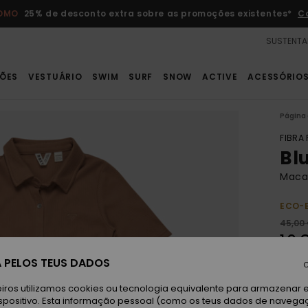
ROMO
25% de desconto extra sobre as promoções existentes*
C
SUSTENTA
ÕES
VESTUÁRIO
SWIM
SURF
SNOW
ACTIVE
ACESSÓRIO
Página 
FIBRA
Bl
Maca
ECO-
45,00
16,
 PELOS TEUS DADOS
OFER
C
DUPL
iros utilizamos cookies ou tecnologia equivalente para armazenar 
spositivo. Esta informação pessoal (como os teus dados de navega