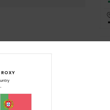
Det
Macac
Estil
 ROXY
Carac
untry
T
95% 
C
G
M