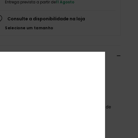
Entrega prevista a partir de
11 Agosto
Consulte a disponibilidade na loja
Selecione um tamanho
alhes e funcionalidades
ão Castanho Raparigas 4 - 16
o
ERGKO03001
Código de Cor
czu0
terísticas
ecido:
Tecido waffle de peso médio em mistura de
poliéster reciclado e 5% elastano [200 g/m2]
orte:
Pernas flare
ola:
Gola com colarinho
angas:
Mangas curtas