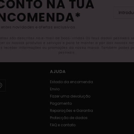
SCONTO NA TUA
ENCOMENDA*
entes novidades e ofertas exclusivas.
letas são descritas no e-mail de boas-vindas Os teus dados pessoais 
ecer os nossos produtos e serviços e para te manter a par das nossas n
s receber informações ou promoções da nossa marca. Também podes pedi
pessoais.
AJUDA
Estado da encomenda
Envio
Fazer uma devolução
Pagamento
Reparações e Garantia
Protecção de dados
FAQ e contato