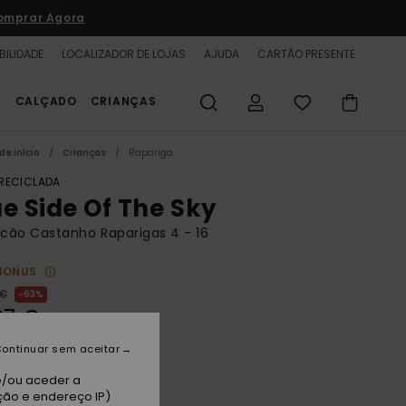
omprar Agora
BILIDADE
LOCALIZADOR DE LOJAS
AJUDA
CARTÃO PRESENTE
S
CALÇADO
CRIANÇAS
de início
Crianças
Rapariga
 RECICLADA
ue Side Of The Sky
cão Castanho Raparigas 4 - 16
BONUS
 €
63%
87 €
TAS
ontinuar sem aceitar
A PROMO 25% EXTRA
e/ou aceder a
ção e endereço IP)