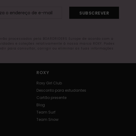
SUBSCREVER
serão processados pela BOARDRIDERS Europe de acordo com a
ovidades e coleções relativamente à nossa marca ROXY. Podes
r para consultar, corrigir ou eliminar as tuas informações
ROXY
Roxy Girl Club
Desconto para estudantes
Cartão presente
Blog
Team Surf
Team Snow