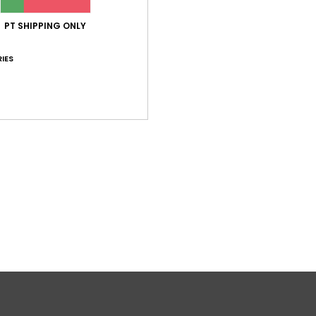
C
PT SHIPPING ONLY
B
C
IES
E
peit
Comp
elast
Env