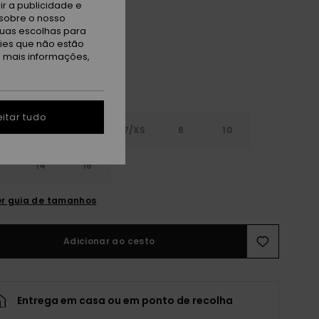
r a publicidade e
rtabella
sobre o nosso
tuas escolhas para
kies que não estão
a mais informações,
itar tudo
5
6
7/XS
8
10
14
16
r guia de tamanhos
Adicionar ao cesto
Entrega em casa ou em ponto de recolha