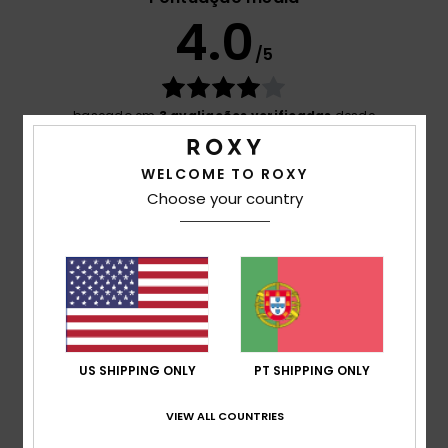
4.0
/5
baseado em
3 avaliações verificadas
desde
Janeiro 2026
33% dos nossos clientes recomendam este produto
WELCOME TO ROXY
Choose your country
Conforto
4.3
Relação qualidade/preço
4.0
Tamanho
Material
US SHIPPING ONLY
PT SHIPPING ONLY
5.0
Muito pequeno
Demasiado grande
VIEW ALL COUNTRIES