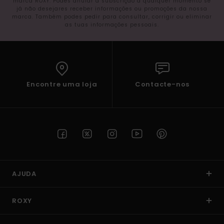
marca ROXY. Podes anular a subscrição a qualquer momento se
já não desejares receber informações ou promoções da nossa
marca. Também podes pedir para consultar, corrigir ou eliminar
as tuas informações pessoais.
Encontre uma loja
Contacte-nos
AJUDA
ROXY