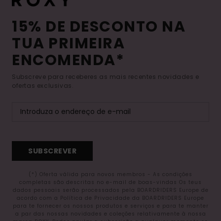
15% DE DESCONTO NA
TUA PRIMEIRA
ENCOMENDA*
Subscreve para receberes as mais recentes novidades e
ofertas exclusivas.
SUBSCREVER
(*) Oferta válida para novos membros - As condições
completas são descritas no e-mail de boas-vindas Os teus
dados pessoais serão processados pela BOARDRIDERS Europe de
acordo com a Política de Privacidade da BOARDRIDERS Europe
para te fornecer os nossos produtos e serviços e para te manter
a par das nossas novidades e coleções relativamente à nossa