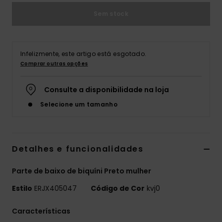
Sem stock
Fitne
Snow
Infelizmente, este artigo está esgotado.
Comprar outras opções
Swim
Consulte a disponibilidade na loja
Selecione um tamanho
Detalhes e funcionalidades
Parte de baixo de biquíni Preto mulher
Estilo
ERJX405047
Código de Cor
kvj0
Características