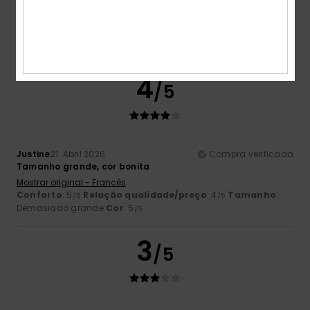
Cor
5.0
4
/5
Justine
21. Abril 2026
Compra verificada
Tamanho grande, cor bonita
Mostrar original - Francês
Conforto
: 5
Relação qualidade/preço
: 4
Tamanho
:
/5
/5
Demasiado grande
Cor
: 5
/5
3
/5