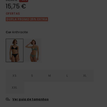
Consultar
as FAQ
15,75 €
CARTÃO PRESENTE
Jumpsuits &
Calça
Malas
Playsuits
Sacos
OFERTAS
Escol
DUPLA PROMO 25% EXTRA
LISTA DE DESEJO
Fatos
Calções
Acess
Acess
Snow
Anthracite
Cor
Fato 
Saias
Licras
Acess
Neop
Vestu
XS
S
M
L
XL
Acess
XXL
Ver guia de tamanhos
Calç