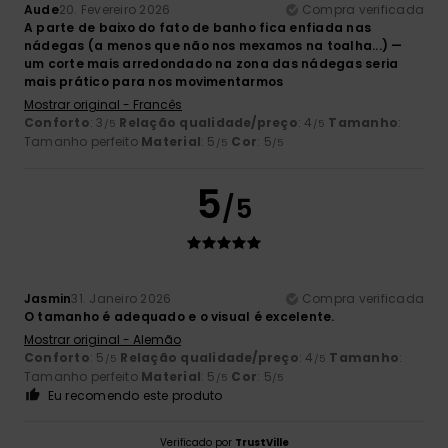
Aude
20. Fevereiro 2026
Compra verificada
A parte de baixo do fato de banho fica enfiada nas
nádegas (a menos que não nos mexamos na toalha...) —
um corte mais arredondado na zona das nádegas seria
mais prático para nos movimentarmos
Mostrar original - Francês
Conforto
: 3
Relação qualidade/preço
: 4
Tamanho
:
/5
/5
Tamanho perfeito
Material
: 5
Cor
: 5
/5
/5
5
/5
Jasmin
31. Janeiro 2026
Compra verificada
O tamanho é adequado e o visual é excelente.
Mostrar original - Alemão
Conforto
: 5
Relação qualidade/preço
: 4
Tamanho
:
/5
/5
Tamanho perfeito
Material
: 5
Cor
: 5
/5
/5
Eu recomendo este produto
Verificado por
TrustVille