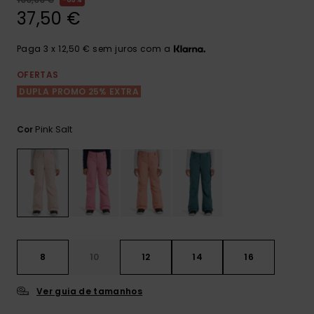
Consultar
as FAQ
37,50 €
CARTÃO PRESENTE
Jumpsuits &
Calça
Malas
Playsuits
Sacos
Escol
Paga 3 x 12,50 € sem juros com a
LISTA DE DESEJO
Fatos
Calções
Acess
OFERTAS
Acess
Snow
DUPLA PROMO 25% EXTRA
Fato 
Saias
Pink Salt
Cor
Licras
Acess
Neop
Vestu
Acess
8
10
12
14
16
Ver guia de tamanhos
Calç