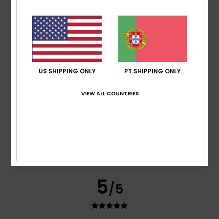
Conforto
4.7
Relação qualidade/preço
4.7
US SHIPPING ONLY
PT SHIPPING ONLY
Tamanho
Material
VIEW ALL COUNTRIES
4.5
Muito pequeno
Demasiado grande
Cor
4.7
5
/5