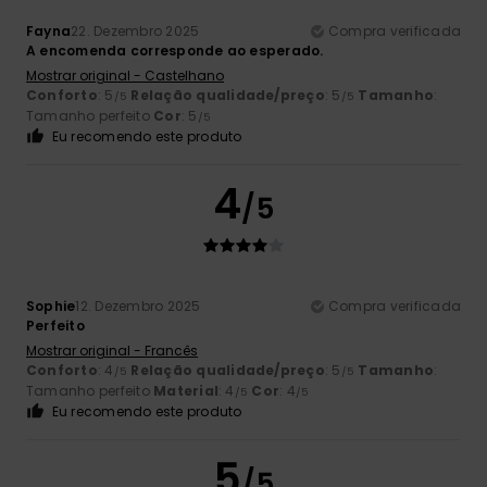
Fayna
22. Dezembro 2025
Compra verificada
A encomenda corresponde ao esperado.
Mostrar original - Castelhano
Conforto
: 5
Relação qualidade/preço
: 5
Tamanho
:
/5
/5
Tamanho perfeito
Cor
: 5
/5
Eu recomendo este produto
4
/5
Sophie
12. Dezembro 2025
Compra verificada
Perfeito
Mostrar original - Francês
Conforto
: 4
Relação qualidade/preço
: 5
Tamanho
:
/5
/5
Tamanho perfeito
Material
: 4
Cor
: 4
/5
/5
Eu recomendo este produto
5
/5