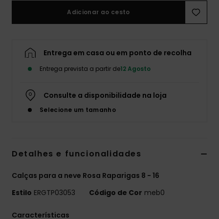
Adicionar ao cesto
Fitne
Snow
Entrega em casa ou em ponto de recolha
Entrega prevista a partir de
12 Agosto
Swim
Consulte a disponibilidade na loja
Selecione um tamanho
Detalhes e funcionalidades
Calças para a neve Rosa Raparigas 8 - 16
Estilo
ERGTP03053
Código de Cor
meb0
Características