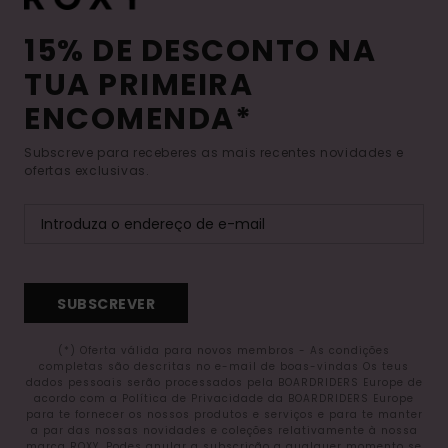
15% DE DESCONTO NA
TUA PRIMEIRA
ENCOMENDA*
Subscreve para receberes as mais recentes novidades e
ofertas exclusivas.
SUBSCREVER
(*) Oferta válida para novos membros - As condições
completas são descritas no e-mail de boas-vindas Os teus
dados pessoais serão processados pela BOARDRIDERS Europe de
acordo com a Política de Privacidade da BOARDRIDERS Europe
para te fornecer os nossos produtos e serviços e para te manter
a par das nossas novidades e coleções relativamente à nossa
marca ROXY. Podes anular a subscrição a qualquer momento se