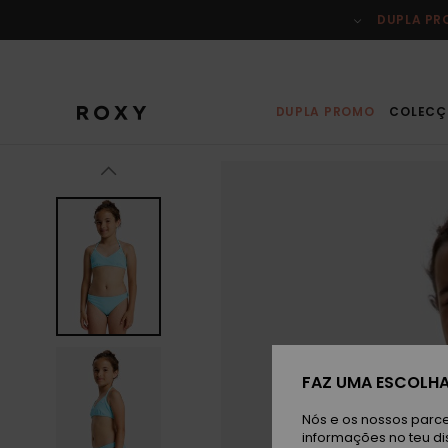
Avançar
para
DUPLA P
a
informação
do
produto
DUPLA PROMO
COLECÇ
FAZ UMA ESCOLHA
Nós e os nossos parce
informações no teu di