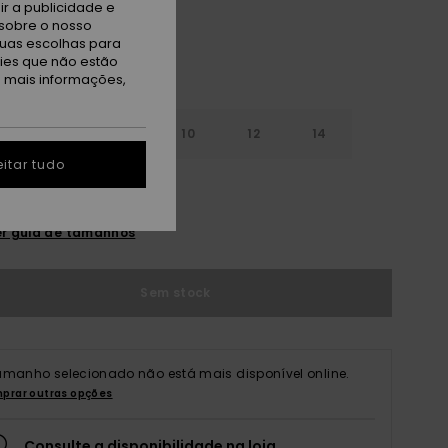
r a publicidade e
sobre o nosso
tuas escolhas para
kies que não estão
a mais informações,
7
8
10
12
14
itar tudo
r guia de tamanhos
Sem stock
amanho selecionado não está mais disponível online.
prar outras opções
Consulte a disponibilidade na loja