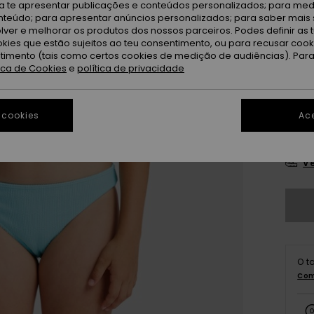
ra te apresentar publicações e conteúdos personalizados; para medi
eúdo; para apresentar anúncios personalizados; para saber mais 
lver e melhorar os produtos dos nossos parceiros. Podes definir as 
okies que estão sujeitos ao teu consentimento, ou para recusar coo
ntimento (tais como certos cookies de medição de audiências). Par
tica de Cookies
e
política de privacidade
6
 cookies
Ace
16
Ve
O t
Com