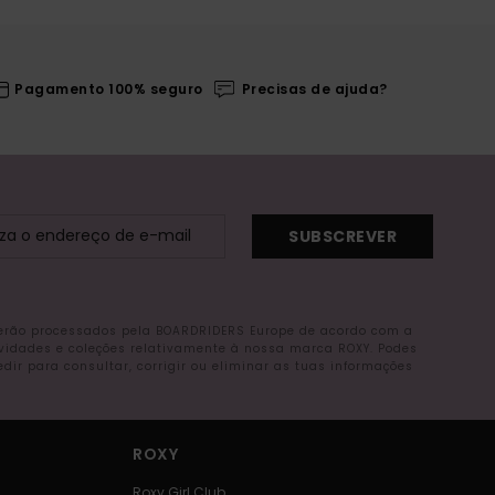
Pagamento 100% seguro
Precisas de ajuda?
SUBSCREVER
serão processados pela BOARDRIDERS Europe de acordo com a
ovidades e coleções relativamente à nossa marca ROXY. Podes
r para consultar, corrigir ou eliminar as tuas informações
ROXY
Roxy Girl Club