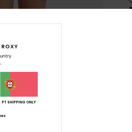
Det
 ROXY
Conju
Rapar
untry
Estil
Carac
T
reci
PT SHIPPING ONLY
F
S
IES
A
F