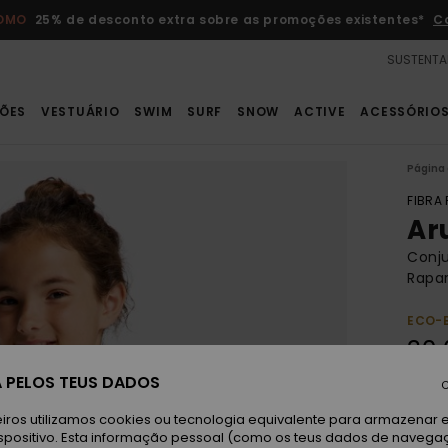
ROMO
25% de desconto extra sobre as promoções existentes*
C
SUSTENTA
ÕES
VESTUÁRIO
SWIM
SURF
SNOW
ACTIVE
ACESSÓRIO
Página 
FIBRA
Ar
Conju
Rapar
ECO-
30,
 PELOS TEUS DADOS
C
A
Cor
iros utilizamos cookies ou tecnologia equivalente para armazenar 
spositivo. Esta informação pessoal (como os teus dados de navega