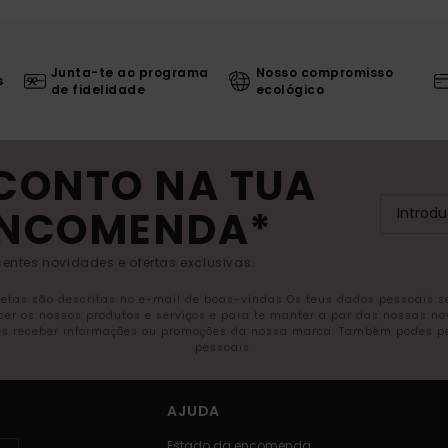
Junta-te ao programa
Nosso compromisso
s
de fidelidade
ecológico
SCONTO NA TUA
ENCOMENDA*
entes novidades e ofertas exclusivas.
letas são descritas no e-mail de boas-vindas Os teus dados pessoais 
ecer os nossos produtos e serviços e para te manter a par das nossas n
s receber informações ou promoções da nossa marca. Também podes pedi
pessoais.
AJUDA
Estado da encomenda