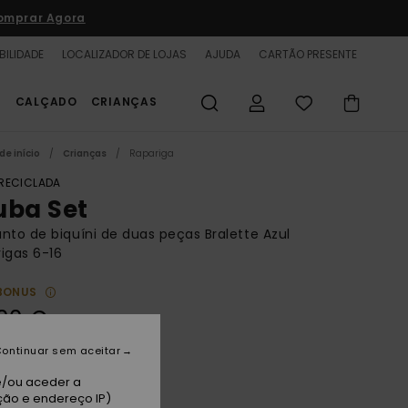
omprar Agora
BILIDADE
LOCALIZADOR DE LOJAS
AJUDA
CARTÃO PRESENTE
S
CALÇADO
CRIANÇAS
de início
Crianças
Rapariga
 RECICLADA
uba Set
nto de biquíni de duas peças Bralette Azul
igas 6-16
BONUS
00 €
ontinuar sem aceitar
qua Splash
e/ou aceder a
ção e endereço IP)