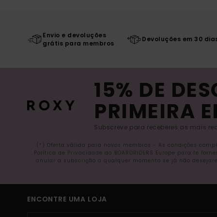
Envio e devoluções
Devoluções em 30 dia
grátis para membros
15% DE DE
PRIMEIRA 
Subscreve para receberes as mais rec
(*) Oferta válida para novos membros - As condições comp
Política de Privacidade da BOARDRIDERS Europe para te forn
anular a subscrição a qualquer momento se já não desejare
ENCONTRE UMA LOJA