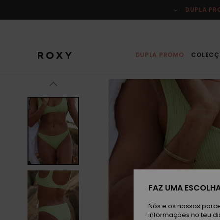
Avançar
para
DUPLA P
a
informação
do
produto
DUPLA PROMO
COLECÇ
FAZ UMA ESCOLHA
Nós e os nossos parce
informações no teu di