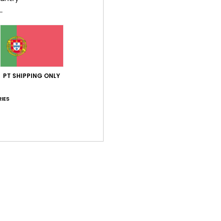
Comp
Elast
Env
PT SHIPPING ONLY
IES
Pontuação média
5.0
/5
baseado em
1 avaliações verificadas
desde Setembro 2025