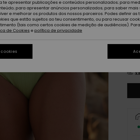
ra te apresentar publicações e conteúdos personalizados; para medi
Ma
Cor
eúdo; para apresentar anúncios personalizados; para saber mais 
lver e melhorar os produtos dos nossos parceiros. Podes definir as 
okies que estão sujeitos ao teu consentimento, ou para recusar coo
ntimento (tais como certos cookies de medição de audiências). Par
tica de Cookies
e
política de privacidade
 cookies
Ace
X
Ve