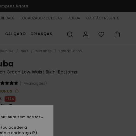
omprar Agora
BILIDADE
LOCALIZADOR DE LOJAS
AJUDA
CARTÃO PRESENTE
S
CALÇADO
CRIANÇAS
de início
Surf
Surf Shop
Fato de Banho
uba
n Green Low Waist Bikini Bottoms
(1 Avaliações)
BONUS
 €
63%
25 €
TAS
ontinuar sem aceitar
A PROMO 25% EXTRA
e/ou aceder a
ção e endereço IP)