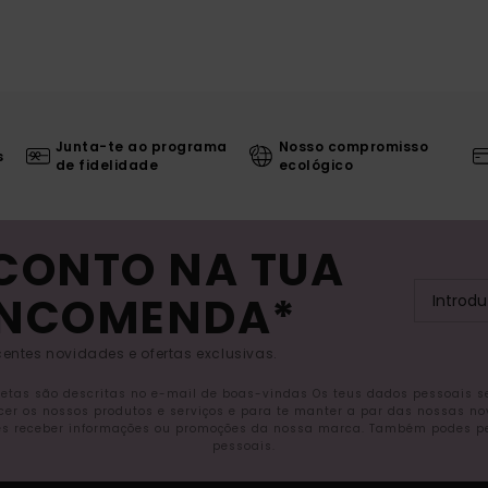
Junta-te ao programa
Nosso compromisso
s
de fidelidade
ecológico
SCONTO NA TUA
ENCOMENDA*
entes novidades e ofertas exclusivas.
letas são descritas no e-mail de boas-vindas Os teus dados pessoais 
ecer os nossos produtos e serviços e para te manter a par das nossas n
s receber informações ou promoções da nossa marca. Também podes pedi
pessoais.