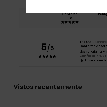
Conforto
Rela
5.0
Trish
29. Setembro
5
/5
Conforme descri
Mostrar original - 
Conforto
: 5
Re
/5
Eu recomendo 
Vistos recentemente