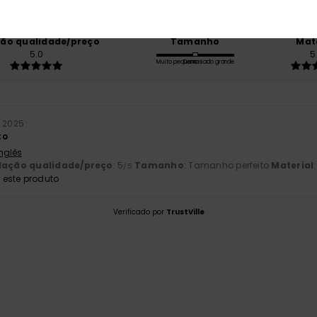
100% dos nossos clientes recomendam este produto
ção qualidade/preço
Tamanho
Mat
5.0
5
Muito pequeno
Demasiado grande
 2025
to
Inglês
lação qualidade/preço
: 5
Tamanho
: Tamanho perfeito
Material
/5
este produto
Verificado por
TrustVille