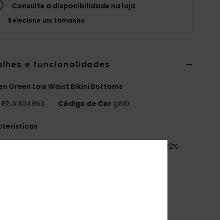
Consulte a disponibilidade na loja
Selecione um tamanho
alhes e funcionalidades
 Green Low Waist Bikini Bottoms
o
ERJX404863
Código de Cor
gzk0
terísticas
abric:
Soft, strong, recycled, resistant & stretch 92%
cled polyester 8% elastane blend tubular fabric
aist:
Low waist
ise:
Low rise
overage:
Moderate coverage
losure:
Fixed closure
randing:
ROXY rubber plate