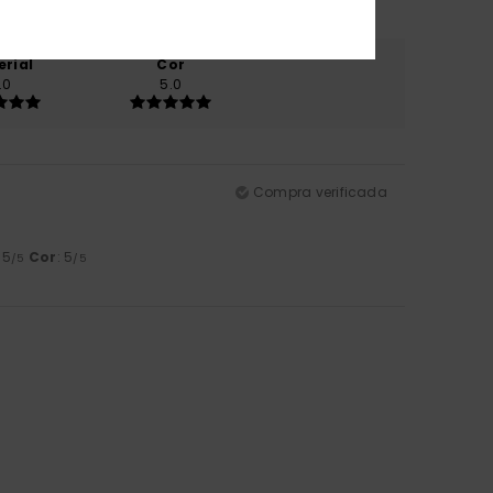
erial
Cor
.0
5.0
Compra verificada
: 5
Cor
: 5
/5
/5