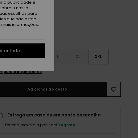
r a publicidade e
rgarita
sobre o nosso
tuas escolhas para
kies que não estão
a mais informações,
itar tudo
S
S
M
L
XL
XXL
r guia de tamanhos
Adicionar ao cesto
Entrega em casa ou em ponto de recolha
Entrega prevista a partir de
10 Agosto