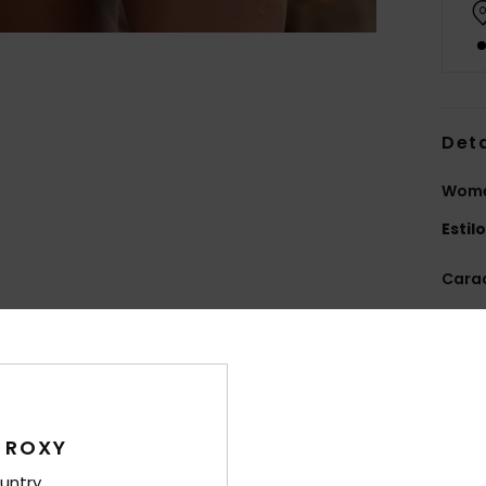
Det
Women
Estil
Carac
F
recy
W
R
C
 ROXY
C
untry
B