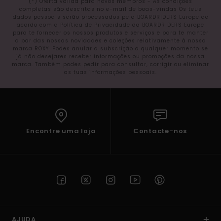
(*) Oferta válida para novos membros - As condições
completas são descritas no e-mail de boas-vindas Os teus
dados pessoais serão processados pela BOARDRIDERS Europe de
acordo com a Política de Privacidade da BOARDRIDERS Europe
para te fornecer os nossos produtos e serviços e para te manter
a par das nossas novidades e coleções relativamente à nossa
marca ROXY. Podes anular a subscrição a qualquer momento se
já não desejares receber informações ou promoções da nossa
marca. Também podes pedir para consultar, corrigir ou eliminar
as tuas informações pessoais.
Encontre uma loja
Contacte-nos
AJUDA