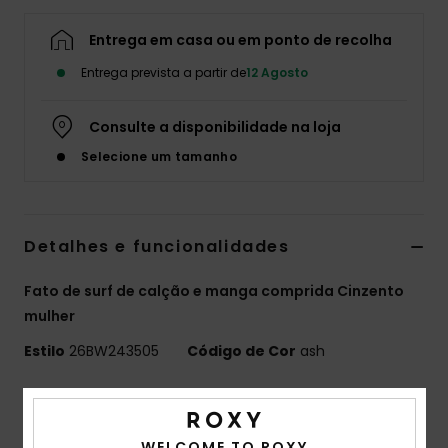
Fitne
Entrega em casa ou em ponto de recolha
Entrega prevista a partir de
12 Agosto
Snow
Consulte a disponibilidade na loja
Swim
Selecione um tamanho
Detalhes e funcionalidades
Fato de surf de calção e manga comprida Cinzento
mulher
Estilo
26BW243505
Código de Cor
ash
Características
PROLOGUE+
WELCOME TO ROXY