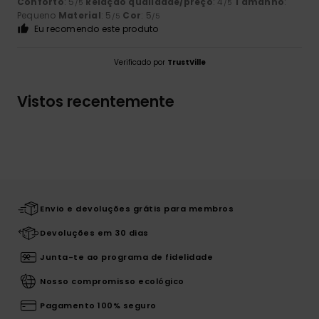
Conforto
: 5
Relação qualidade/preço
: 4
Tamanho
:
/5
/5
Pequeno
Material
: 5
Cor
: 5
/5
/5
Eu recomendo este produto
Verificado por
TrustVille
Vistos recentemente
Envio e devoluções grátis para membros
Devoluções em 30 dias
Junta-te ao programa de fidelidade
Nosso compromisso ecológico
Pagamento 100% seguro