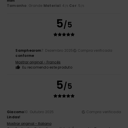
mim
Tamanho
: Grande
Material
: 4
Cor
: 5
/5
/5
5
/5
Samphearom
7. Dezembro 2025
Compra verificada
conforme
Mostrar original - Francês
Eu recomendo este produto
5
/5
Giacomo
10. Outubro 2025
Compra verificada
Lindas!
Mostrar original - Italiano