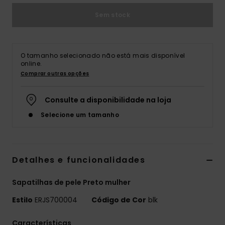
Fitne
Sem stock
Snow
O tamanho selecionado não está mais disponível
online.
Swim
Comprar outras opções
Consulte a disponibilidade na loja
Selecione um tamanho
Detalhes e funcionalidades
Sapatilhas de pele Preto mulher
Estilo
ERJS700004
Código de Cor
blk
Características