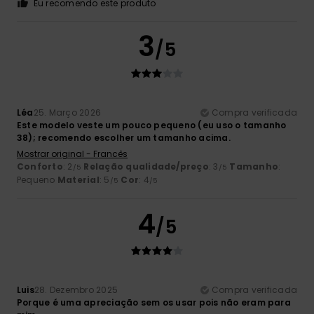
Eu recomendo este produto
3
/5
Léa
25. Março 2026
Compra verificada
Este modelo veste um pouco pequeno (eu uso o tamanho
38); recomendo escolher um tamanho acima.
Mostrar original - Francês
Conforto
: 2
Relação qualidade/preço
: 3
Tamanho
:
/5
/5
Pequeno
Material
: 5
Cor
: 4
/5
/5
4
/5
Luis
28. Dezembro 2025
Compra verificada
Porque é uma apreciação sem os usar pois não eram para