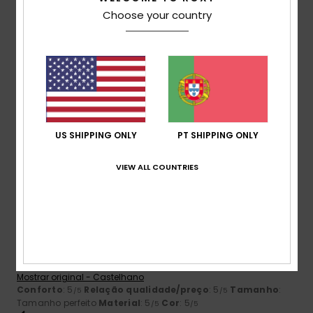
Choose your country
Tamanho
Material
4.8
Muito pequeno
Demasiado grande
Cor
4.8
US SHIPPING ONLY
PT SHIPPING ONLY
VIEW ALL COUNTRIES
5
/5
Heidi
8. Julho 2026
Compra verificada
Adoro estes ténis e estavam a um bom preço
Mostrar original - Castelhano
Conforto
: 5
Relação qualidade/preço
: 5
Tamanho
:
/5
/5
Tamanho perfeito
Material
: 5
Cor
: 5
/5
/5