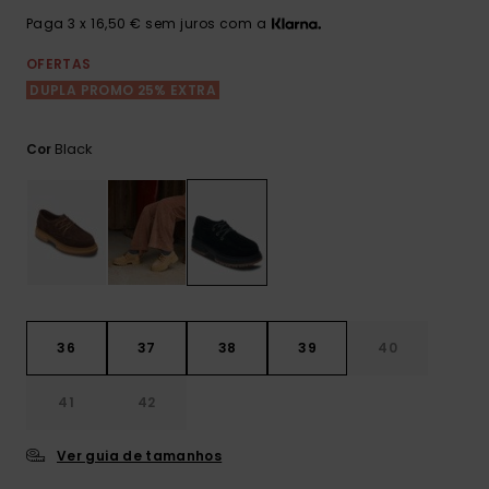
Consultar
as FAQ
Paga 3 x 16,50 € sem juros com a
CARTÃO PRESENTE
Jumpsuits &
Calça
Malas
Playsuits
Sacos
OFERTAS
Escol
LISTA DE DESEJO
Fatos
DUPLA PROMO 25% EXTRA
Calções
Acess
Acess
Snow
Black
Cor
Fato 
Saias
Licras
Acess
Neop
Vestu
36
37
38
39
40
Acess
41
42
Calç
Ver guia de tamanhos