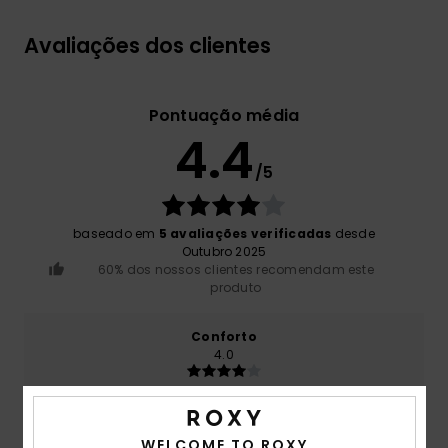
Avaliações dos clientes
Pontuação média
4.4
/5
baseado em
5 avaliações verificadas
desde
Outubro 2025
60% dos nossos clientes recomendam este
produto
Conforto
4.0
Relação qualidade/preço
4.0
WELCOME TO ROXY