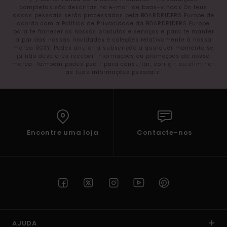
completas são descritas no e-mail de boas-vindas Os teus
dados pessoais serão processados pela BOARDRIDERS Europe de
acordo com a Política de Privacidade da BOARDRIDERS Europe
para te fornecer os nossos produtos e serviços e para te manter
a par das nossas novidades e coleções relativamente à nossa
marca ROXY. Podes anular a subscrição a qualquer momento se
já não desejares receber informações ou promoções da nossa
marca. Também podes pedir para consultar, corrigir ou eliminar
as tuas informações pessoais.
Encontre uma loja
Contacte-nos
AJUDA