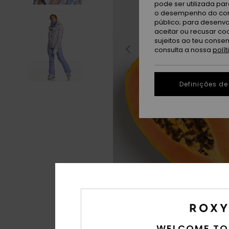
pode ser utilizada pa
o desempenho do cont
público; para desenvo
aceitar ou recusar co
sujeitos ao teu conse
consulta a nossa
polí
Definições de
WELCOME TO