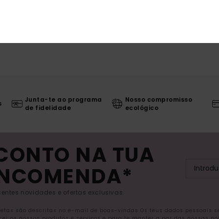
Junta-te ao programa
Nosso compromisso
s
de fidelidade
ecológico
SCONTO NA TUA
ENCOMENDA*
entes novidades e ofertas exclusivas.
letas são descritas no e-mail de boas-vindas Os teus dados pessoais 
ecer os nossos produtos e serviços e para te manter a par das nossas n