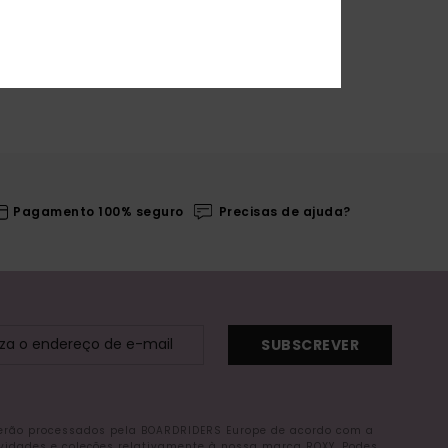
Pagamento 100% seguro
Precisas de ajuda?
SUBSCREVER
serão processados pela BOARDRIDERS Europe de acordo com a
ovidades e coleções relativamente à nossa marca ROXY. Podes