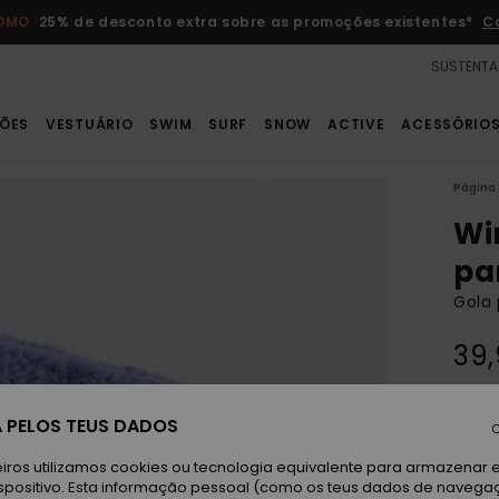
ROMO
25% de desconto extra sobre as promoções existentes*
C
SUSTENTA
ÕES
VESTUÁRIO
SWIM
SURF
SNOW
ACTIVE
ACESSÓRIO
Página 
Wi
pa
Gola 
39
Ea
 PELOS TEUS DADOS
Cor
C
iros utilizamos cookies ou tecnologia equivalente para armazenar 
spositivo. Esta informação pessoal (como os teus dados de navega