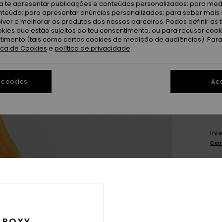
ra te apresentar publicações e conteúdos personalizados; para medi
eúdo; para apresentar anúncios personalizados; para saber mais 
lver e melhorar os produtos dos nossos parceiros. Podes definir as 
okies que estão sujeitos ao teu consentimento, ou para recusar coo
ntimento (tais como certos cookies de medição de audiências). Par
tica de Cookies
e
política de privacidade
 cookies
Ace
Inf
Com
 ROXY