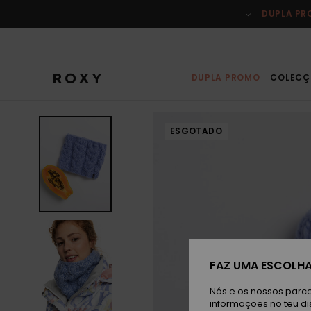
Avançar
para
DUPLA P
a
informação
do
produto
DUPLA PROMO
COLECÇ
ESGOTADO
FAZ UMA ESCOLHA
Nós e os nossos parce
informações no teu di