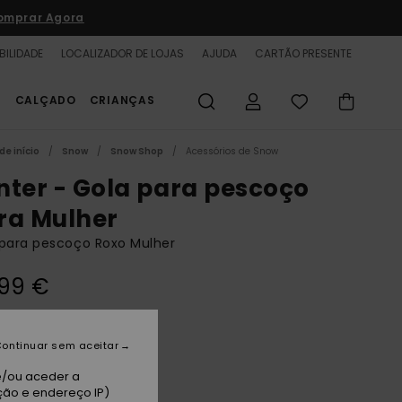
omprar Agora
BILIDADE
LOCALIZADOR DE LOJAS
AJUDA
CARTÃO PRESENTE
S
CALÇADO
CRIANÇAS
de início
Snow
Snow Shop
Acessórios de Snow
nter - Gola para pescoço
ra Mulher
para pescoço Roxo Mulher
,99 €
ster Egg
ontinuar sem aceitar
e/ou aceder a
ção e endereço IP)