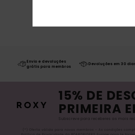
Envio e devoluções
Devoluções em 30 dia
grátis para membros
15% DE DE
PRIMEIRA 
Subscreve para receberes as mais rec
(*) Oferta válida para novos membros - As condições comp
Política de Privacidade da BOARDRIDERS Europe para te forn