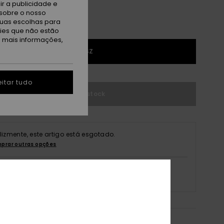
r a publicidade e
sobre o nosso
tuas escolhas para
kies que não estão
a mais informações,
1SZ
itar tudo
Sem stock
elizmente, este artigo está esgotado.
prar outras opções
Consulte a disponibilidade na loja
Selecionar minha loja