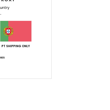
Det
untry
Gola 
Estil
Carac
T
PT SHIPPING ONLY
F
P
IES
Comp
Env