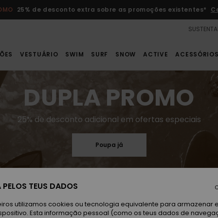
ROMO
25% de desconto extra sobre as promoções existentes*
C
SUSTENTA
ÕES
VESTUÁRIO
SWIM
SURF
SNOW
ACTIVE
ACESSÓRIO
DUPLA PROMO
25% de desconto adicional em ofertas especiais
Poupa já
 PELOS TEUS DADOS
C
iros utilizamos cookies ou tecnologia equivalente para armazenar 
spositivo. Esta informação pessoal (como os teus dados de navega