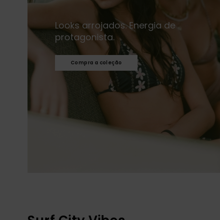
Looks arrojados. Energia de
protagonista.​
Compra a coleção