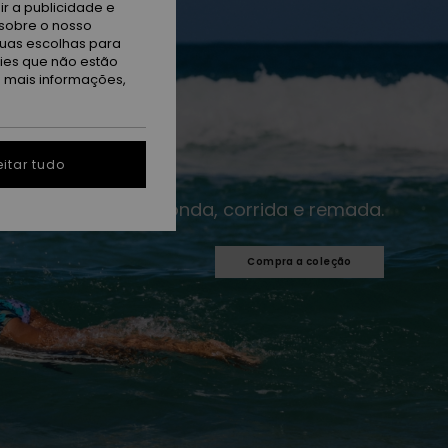
r a publicidade e
sobre o nosso
tuas escolhas para
kies que não estão
a mais informações,
itar tudo
Para cada onda, corrida e remada.​
Compra a coleção