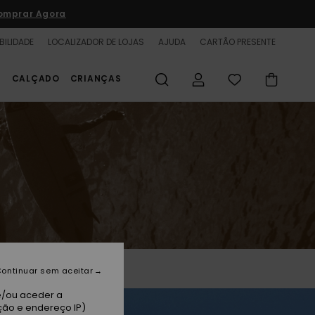
omprar Agora
BILIDADE
LOCALIZADOR DE LOJAS
AJUDA
CARTÃO PRESENTE
S
CALÇADO
CRIANÇAS
ontinuar sem aceitar
e/ou aceder a
ção e endereço IP)