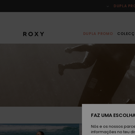
Passar
para
DUPLA P
o
conteúdo
DUPLA PROMO
COLECÇ
FAZ UMA ESCOLHA
Nós e os nossos parce
informações no teu di