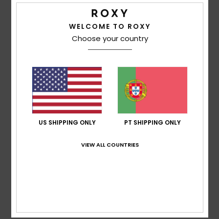
4.7
WELCOME TO ROXY
Choose your country
Relação qualidade/preço
4.7
Tamanho
Material
4.7
Muito pequeno
Demasiado grande
Cor
US SHIPPING ONLY
PT SHIPPING ONLY
5.0
VIEW ALL COUNTRIES
5
/5