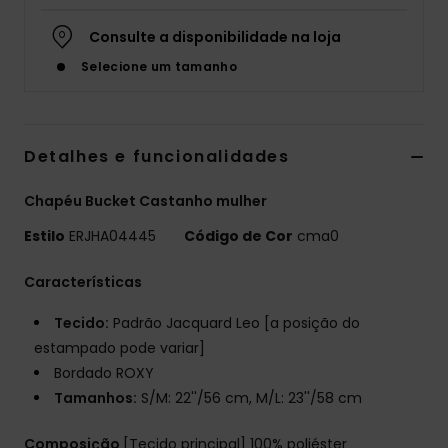
Fitne
Consulte a disponibilidade na loja
Selecione um tamanho
Snow
Swim
Detalhes e funcionalidades
Chapéu Bucket Castanho mulher
Estilo
ERJHA04445
Código de Cor
cma0
Características
Tecido:
Padrão Jacquard Leo [a posição do
estampado pode variar]
Bordado ROXY
Tamanhos:
S/M: 22''/56 cm, M/L: 23''/58 cm
Composição
[Tecido principal] 100% poliéster