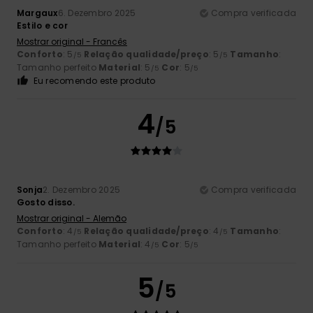
Margaux
6. Dezembro 2025
Compra verificada
Estilo e cor
Mostrar original - Francês
Conforto
: 5
Relação qualidade/preço
: 5
Tamanho
:
/5
/5
Tamanho perfeito
Material
: 5
Cor
: 5
/5
/5
Eu recomendo este produto
4
/5
Sonja
2. Dezembro 2025
Compra verificada
Gosto disso.
Mostrar original - Alemão
Conforto
: 4
Relação qualidade/preço
: 4
Tamanho
:
/5
/5
Tamanho perfeito
Material
: 4
Cor
: 5
/5
/5
5
/5