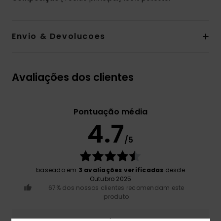
Envio & Devolucoes
Avaliações dos clientes
Pontuação média
4.7
/5
baseado em
3 avaliações verificadas
desde
Outubro 2025
67% dos nossos clientes recomendam este
produto
Conforto