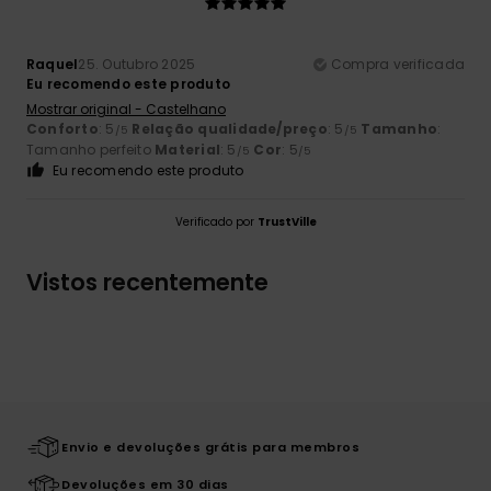
Raquel
25. Outubro 2025
Compra verificada
Eu recomendo este produto
Mostrar original - Castelhano
Conforto
: 5
Relação qualidade/preço
: 5
Tamanho
:
/5
/5
Tamanho perfeito
Material
: 5
Cor
: 5
/5
/5
Eu recomendo este produto
Verificado por
TrustVille
Vistos recentemente
Envio e devoluções grátis para membros
Devoluções em 30 dias