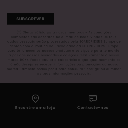
SUBSCREVER
(*) Oferta válida para novos membros - As condições
completas são descritas no e-mail de boas-vindas Os teus
dados pessoais serão processados pela BOARDRIDERS Europe de
acordo com a Política de Privacidade da BOARDRIDERS Europe
para te fornecer os nossos produtos e serviços e para te manter
a par das nossas novidades e coleções relativamente à nossa
marca ROXY. Podes anular a subscrição a qualquer momento se
já não desejares receber informações ou promoções da nossa
marca. Também podes pedir para consultar, corrigir ou eliminar
as tuas informações pessoais.
Encontre uma loja
Contacte-nos