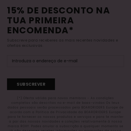
15% DE DESCONTO NA
TUA PRIMEIRA
ENCOMENDA*
Subscreve para receberes as mais recentes novidades e
ofertas exclusivas.
SUBSCREVER
(*) Oferta válida para novos membros - As condições
completas são descritas no e-mail de boas-vindas Os teus
dados pessoais serão processados pela BOARDRIDERS Europe de
acordo com a Política de Privacidade da BOARDRIDERS Europe
para te fornecer os nossos produtos e serviços e para te manter
a par das nossas novidades e coleções relativamente à nossa
marca ROXY. Podes anular a subscrição a qualquer momento se
já não desejares receber informações ou promoções da nossa