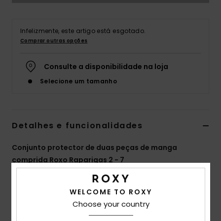
Fitne
Infelizmente, este artigo está esgotado.
Comprar outras opções
Snow
Consulte a disponibilidade na loja
Swim
Selecione um tamanho
Detalhes e funcionalidades
Conjunto protector de duas peças de manga
comprida Roxo Raparigas 2 - 7
Estilo
ERLWR03330
Código de Cor
pjb6
WELCOME TO ROXY
Características
Choose your country
Coleção:
Coleção Tropical Story