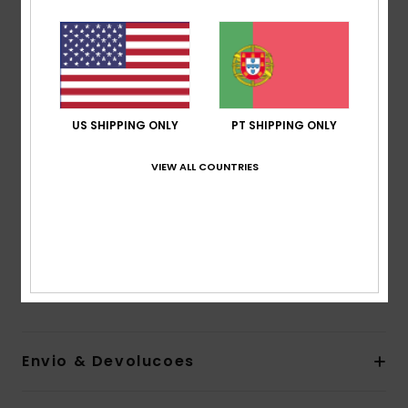
Tecido:
Tecido jacquard liso e sólido para o corpo
em mistura de 82% poliéster reciclado e 18% elastano
reciclado, suave, resistente e elástico
Proteção UV:
Proteção solar UPF 50
Corte:
Justo
US SHIPPING ONLY
PT SHIPPING ONLY
Gola:
Redonda
Mangas:
Mangas compridas
VIEW ALL COUNTRIES
Etiqueta da marca:
Logótipo estampado em
borracha ROXY com padrão à frente
Descarregar a
Declaração de Conformidade
Composição
[Tecido principal] 82% poliéster reciclado,
18% elastano
Envio & Devolucoes