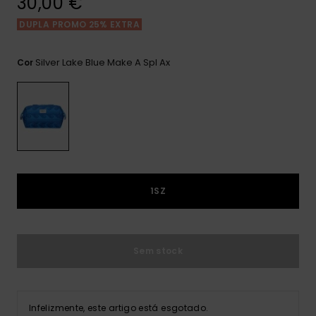
30,00 €
Consultar
as FAQ
CARTÃO PRESENTE
Jumpsuits &
Calça
DUPLA PROMO 25% EXTRA
Malas
Playsuits
Sacos
Escol
LISTA DE DESEJO
Fatos
Silver Lake Blue Make A Spl Ax
Cor
Calções
Acess
Acess
Snow
Fato 
Saias
Licras
Acess
Neop
1SZ
Vestu
Sem stock
Acess
Calç
Infelizmente, este artigo está esgotado.