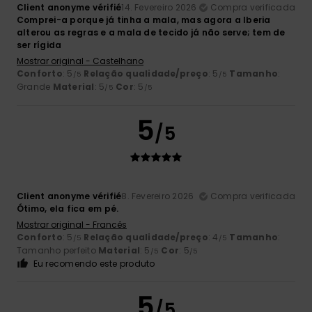
Client anonyme vérifié
14. Fevereiro 2026
Compra verificada
Comprei-a porque já tinha a mala, mas agora a Iberia
alterou as regras e a mala de tecido já não serve; tem de
ser rígida
Mostrar original - Castelhano
Conforto
: 5
Relação qualidade/preço
: 5
Tamanho
:
/5
/5
Grande
Material
: 5
Cor
: 5
/5
/5
5
/5
Client anonyme vérifié
8. Fevereiro 2026
Compra verificada
Ótimo, ela fica em pé.
Mostrar original - Francês
Conforto
: 5
Relação qualidade/preço
: 4
Tamanho
:
/5
/5
Tamanho perfeito
Material
: 5
Cor
: 5
/5
/5
Eu recomendo este produto
5
/5