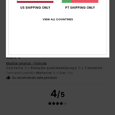
5.0
US SHIPPING ONLY
PT SHIPPING ONLY
VIEW ALL COUNTRIES
5
/5
Client anonyme vérifié
16. Fevereiro 2026
Compra verificada
Adoro-o
Mostrar original - Francês
Conforto
: 5
Relação qualidade/preço
: 5
Tamanho
:
/5
/5
Tamanho perfeito
Material
: 5
Cor
: 5
/5
/5
Eu recomendo este produto
4
/5