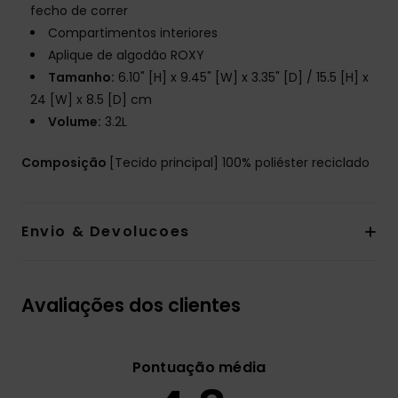
fecho de correr
Compartimentos interiores
Aplique de algodão ROXY
Tamanho:
6.10" [H] x 9.45" [W] x 3.35" [D] / 15.5 [H] x
24 [W] x 8.5 [D] cm
Volume:
3.2L
Composição
[Tecido principal] 100% poliéster reciclado
Envio & Devolucoes
Avaliações dos clientes
Pontuação média