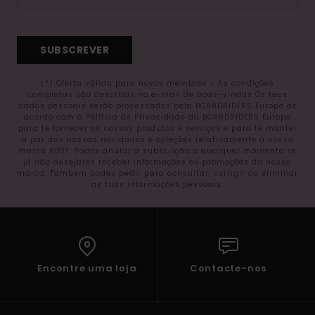
SUBSCREVER
(*) Oferta válida para novos membros - As condições
completas são descritas no e-mail de boas-vindas Os teus
dados pessoais serão processados pela BOARDRIDERS Europe de
acordo com a Política de Privacidade da BOARDRIDERS Europe
para te fornecer os nossos produtos e serviços e para te manter
a par das nossas novidades e coleções relativamente à nossa
marca ROXY. Podes anular a subscrição a qualquer momento se
já não desejares receber informações ou promoções da nossa
marca. Também podes pedir para consultar, corrigir ou eliminar
as tuas informações pessoais.
Encontre uma loja
Contacte-nos