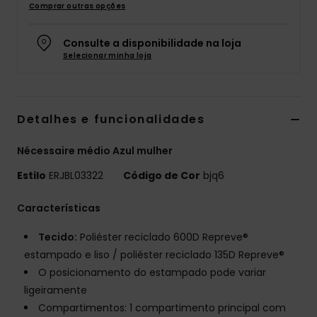
Comprar outras opções
Fitne
Consulte a disponibilidade na loja
Selecionar minha loja
Snow
Swim
Detalhes e funcionalidades
Nécessaire médio Azul mulher
Estilo
ERJBL03322
Código de Cor
bjq6
Características
Tecido:
Poliéster reciclado 600D Repreve®
estampado e liso / poliéster reciclado 135D Repreve®
O posicionamento do estampado pode variar
ligeiramente
Compartimentos: 1 compartimento principal com