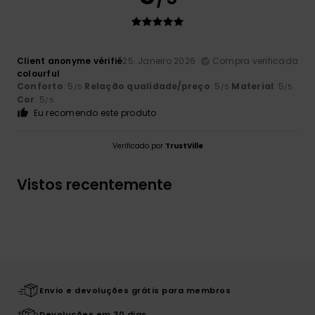
Client anonyme vérifié
25. Janeiro 2026
Compra verificada
colourful
Conforto
: 5
Relação qualidade/preço
: 5
Material
: 5
/5
/5
/5
Cor
: 5
/5
Eu recomendo este produto
Verificado por
TrustVille
Vistos recentemente
Envio e devoluções grátis para membros
Devoluções em 30 dias