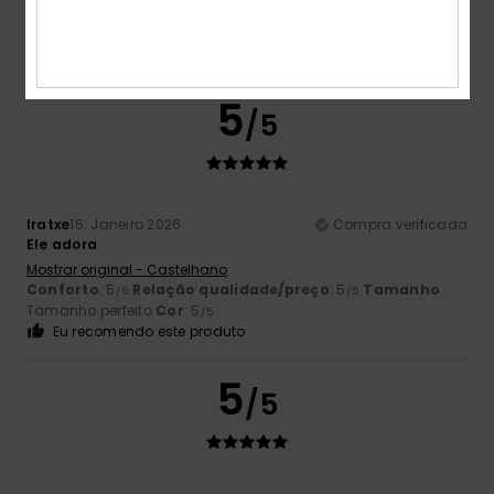
4.7
5
/5
Iratxe
15. Janeiro 2026
Compra verificada
Ele adora
Mostrar original - Castelhano
Conforto
: 5
Relação qualidade/preço
: 5
Tamanho
:
/5
/5
Tamanho perfeito
Cor
: 5
/5
Eu recomendo este produto
5
/5