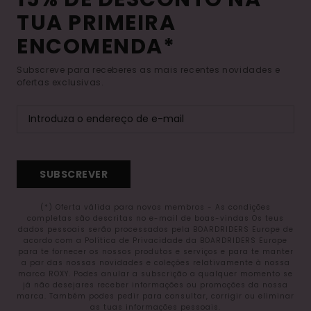
TUA PRIMEIRA
ENCOMENDA*
Subscreve para receberes as mais recentes novidades e
ofertas exclusivas.
SUBSCREVER
(*) Oferta válida para novos membros - As condições
completas são descritas no e-mail de boas-vindas Os teus
dados pessoais serão processados pela BOARDRIDERS Europe de
acordo com a Política de Privacidade da BOARDRIDERS Europe
para te fornecer os nossos produtos e serviços e para te manter
a par das nossas novidades e coleções relativamente à nossa
marca ROXY. Podes anular a subscrição a qualquer momento se
já não desejares receber informações ou promoções da nossa
marca. Também podes pedir para consultar, corrigir ou eliminar
as tuas informações pessoais.