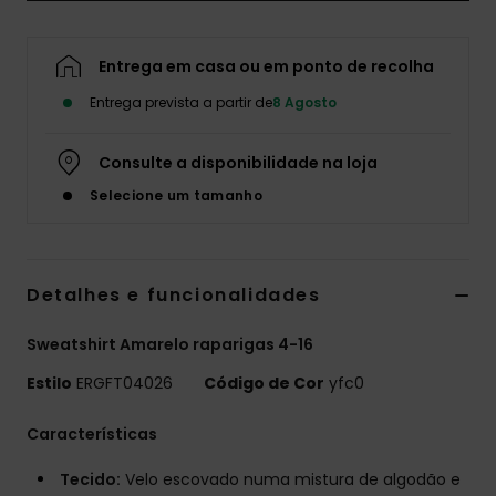
Fitne
Entrega em casa ou em ponto de recolha
Snow
Entrega prevista a partir de
8 Agosto
Consulte a disponibilidade na loja
Swim
Selecione um tamanho
Detalhes e funcionalidades
Sweatshirt Amarelo raparigas 4-16
Estilo
ERGFT04026
Código de Cor
yfc0
Características
Tecido:
Velo escovado numa mistura de algodão e