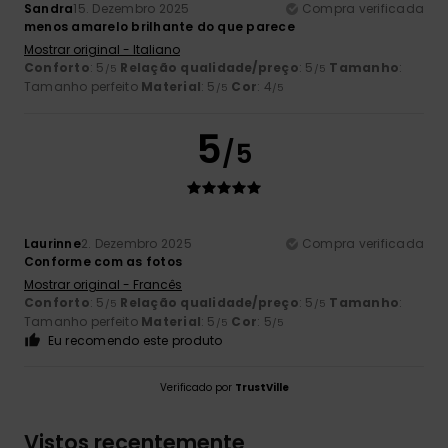
Sandra
15. Dezembro 2025
Compra verificada
menos amarelo brilhante do que parece
Mostrar original - Italiano
Conforto
: 5
Relação qualidade/preço
: 5
Tamanho
:
/5
/5
Tamanho perfeito
Material
: 5
Cor
: 4
/5
/5
5
/5
Laurinne
2. Dezembro 2025
Compra verificada
Conforme com as fotos
Mostrar original - Francês
Conforto
: 5
Relação qualidade/preço
: 5
Tamanho
:
/5
/5
Tamanho perfeito
Material
: 5
Cor
: 5
/5
/5
Eu recomendo este produto
Verificado por
TrustVille
Vistos recentemente