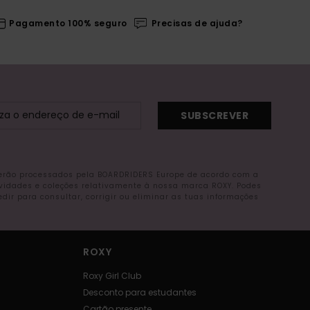
Pagamento 100% seguro
Precisas de ajuda?
SUBSCREVER
serão processados pela BOARDRIDERS Europe de acordo com a
ovidades e coleções relativamente à nossa marca ROXY. Podes
r para consultar, corrigir ou eliminar as tuas informações
ROXY
Roxy Girl Club
Desconto para estudantes
Cartão presente