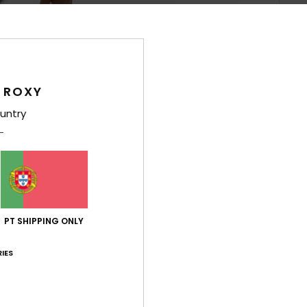
Det
Vesti
 ROXY
Estil
untry
Carac
T
algo
C
G
PT SHIPPING ONLY
O
do d
IES
A
M
R