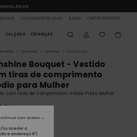
omprar Agora
BILIDADE
LOCALIZADOR DE LOJAS
AJUDA
CARTÃO PRESENTE
S
CALÇADO
CRIANÇAS
de início
Vestuário
Vestidos
Midi Dresses
nshine Bouquet - Vestido
m tiras de comprimento
dio para Mulher
do com tiras de comprimento médio Preto Mulher
,99 €
ontinuar sem aceitar
thracite Good Vibration
e/ou aceder a
ção e endereço IP)