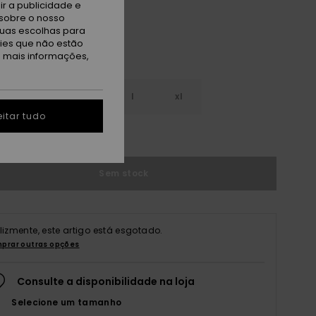
r a publicidade e
sobre o nosso
tuas escolhas para
kies que não estão
a mais informações,
s
m
l
xl
itar tudo
r guia de tamanhos
Sem stock
elizmente, este artigo está esgotado.
prar outras opções
Consulte a disponibilidade na loja
Selecione um tamanho