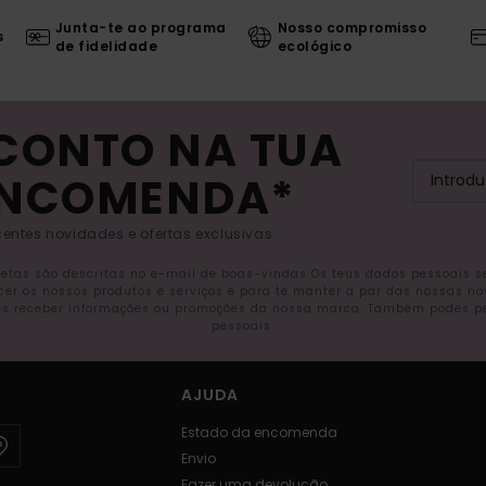
Junta-te ao programa
Nosso compromisso
s
de fidelidade
ecológico
SCONTO NA TUA
ENCOMENDA*
entes novidades e ofertas exclusivas.
letas são descritas no e-mail de boas-vindas Os teus dados pessoais 
ecer os nossos produtos e serviços e para te manter a par das nossas n
s receber informações ou promoções da nossa marca. Também podes pedi
pessoais.
AJUDA
Estado da encomenda
Envio
Fazer uma devolução