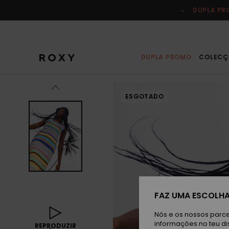
Avançar
para
DUPLA P
a
informação
do
produto
DUPLA PROMO
COLECÇ
ESGOTADO
FAZ UMA ESCOLHA
Nós e os nossos parce
informações no teu di
REPRODUZIR