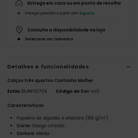
Entrega em casa ou em ponto de recolha
Fitne
Entrega prevista a partir de
11 Agosto
Snow
Consulte a disponibilidade na loja
Selecione um tamanho
Swim
Detalhes e funcionalidades
Calças três quartos Castanho Mulher
Estilo
ERJNP03704
Código de Cor
crr0
Características
Popelina de algodão e elastano [165 g/m²]
Corte:
Design cintado
Cintura:
Média