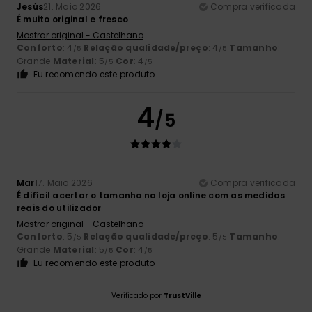
Jesús
21. Maio 2026
Compra verificada
É muito original e fresco
Mostrar original - Castelhano
Conforto
: 4
Relação qualidade/preço
: 4
Tamanho
:
/5
/5
Grande
Material
: 5
Cor
: 4
/5
/5
Eu recomendo este produto
4
/5
Mar
17. Maio 2026
Compra verificada
É difícil acertar o tamanho na loja online com as medidas
reais do utilizador
Mostrar original - Castelhano
Conforto
: 5
Relação qualidade/preço
: 5
Tamanho
:
/5
/5
Grande
Material
: 5
Cor
: 4
/5
/5
Eu recomendo este produto
Verificado por
TrustVille