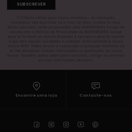
SUBSCREVER
(*) Oferta válida para novos membros - As condições
completas são descritas no e-mail de boas-vindas Os teus
dados pessoais serão processados pela BOARDRIDERS Europe de
acordo com a Política de Privacidade da BOARDRIDERS Europe
para te fornecer os nossos produtos e serviços e para te manter
a par das nossas novidades e coleções relativamente à nossa
marca ROXY. Podes anular a subscrição a qualquer momento se
já não desejares receber informações ou promoções da nossa
marca. Também podes pedir para consultar, corrigir ou eliminar
as tuas informações pessoais.
Encontre uma loja
Contacte-nos