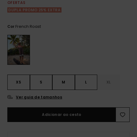
Consultar
OFERTAS
as FAQ
CARTÃO PRESENTE
Jumpsuits &
Calça
DUPLA PROMO 25% EXTRA
Malas
Playsuits
Sacos
Escol
LISTA DE DESEJO
Fatos
French Roast
Cor
Calções
Acess
Acess
Snow
Fato 
Saias
Licras
Acess
Neop
XS
S
M
L
XL
Vestu
Ver guia de tamanhos
Acess
Adicionar ao cesto
Calç