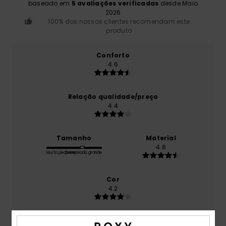
baseado em
5 avaliações verificadas
desde Maio
2026
100% dos nossos clientes recomendam este
produto
Conforto
4.6
Relação qualidade/preço
4.4
Tamanho
Material
4.8
Muito pequeno
Demasiado grande
Cor
4.2