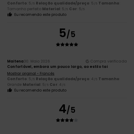
Conforto
: 5
Relação qualidade/preço
: 5
Tamanho
:
/5
/5
Tamanho perfeito
Material
: 5
Cor
: 5
/5
/5
Eu recomendo este produto
5
/5
Maitena
30. Maio 2026
Compra verificada
Confortável, embora um pouco largo, ao estilo tai
Mostrar original - Francês
Conforto
: 5
Relação qualidade/preço
: 4
Tamanho
:
/5
/5
Grande
Material
: 5
Cor
: 4
/5
/5
Eu recomendo este produto
4
/5