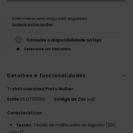
Fitne
Infelizmente, este artigo está esgotado.
Comprar outras opções
Snow
Consulte a disponibilidade na loja
Swim
Selecione um tamanho
Detalhes e funcionalidades
T-shirt oversized Preto Mulher
Estilo
ERJZT06060
Código de Cor
kvj0
Características
Tecido:
Tecido de malha solta de algodão [200
g/m2]