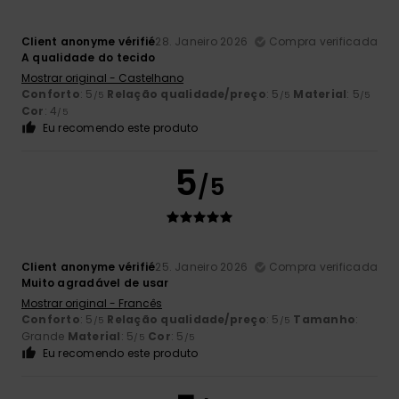
Client anonyme vérifié
28. Janeiro 2026
Compra verificada
A qualidade do tecido
Mostrar original - Castelhano
Conforto
: 5
Relação qualidade/preço
: 5
Material
: 5
/5
/5
/5
Cor
: 4
/5
Eu recomendo este produto
5
/5
Client anonyme vérifié
25. Janeiro 2026
Compra verificada
Muito agradável de usar
Mostrar original - Francês
Conforto
: 5
Relação qualidade/preço
: 5
Tamanho
:
/5
/5
Grande
Material
: 5
Cor
: 5
/5
/5
Eu recomendo este produto