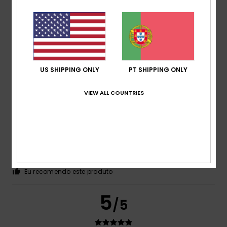
Cor
4.4
5
US SHIPPING ONLY
PT SHIPPING ONLY
/5
VIEW ALL COUNTRIES
Client anonyme vérifié
2. Fevereiro 2026
Compra verificada
Sem comentários
Mostrar original - Francês
Conforto
: 5
Relação qualidade/preço
: 4
Tamanho
:
/5
/5
Tamanho perfeito
Material
: 5
Cor
: 5
/5
/5
Eu recomendo este produto
5
/5