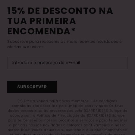
15% DE DESCONTO NA
TUA PRIMEIRA
ENCOMENDA*
Subscreve para receberes as mais recentes novidades e
ofertas exclusivas.
SUBSCREVER
(*) Oferta válida para novos membros - As condições
completas são descritas no e-mail de boas-vindas Os teus
dados pessoais serão processados pela BOARDRIDERS Europe de
acordo com a Política de Privacidade da BOARDRIDERS Europe
para te fornecer os nossos produtos e serviços e para te manter
a par das nossas novidades e coleções relativamente à nossa
marca ROXY. Podes anular a subscrição a qualquer momento se
já não desejares receber informações ou promoções da nossa