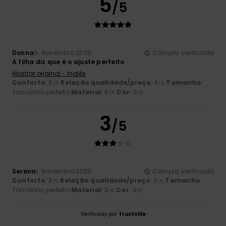
5
/5
Donna
9. Novembro 2025
Compra verificada
A filha diz que é o ajuste perfeito
Mostrar original - Inglês
Conforto
: 5
Relação qualidade/preço
: 4
Tamanho
:
/5
/5
Tamanho perfeito
Material
: 5
Cor
: 5
/5
/5
3
/5
Serena
1. Novembro 2025
Compra verificada
Conforto
: 3
Relação qualidade/preço
: 3
Tamanho
:
/5
/5
Tamanho perfeito
Material
: 3
Cor
: 3
/5
/5
Verificado por
TrustVille