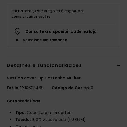
Fitne
Infelizmente, este artigo está esgotado.
Comprar outras opções
Snow
Consulte a disponibilidade na loja
Selecione um tamanho
Swim
Detalhes e funcionalidades
Vestido cover-up Castanho Mulher
Estilo
ERJX603469
Código de Cor
czg0
Características
Tipo:
Cobertura mini caftan
Tecido:
100% viscose eco (110 GSM)
Corte:
Loose