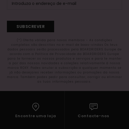
SUBSCREVER
(*) Oferta válida para novos membros - As condições
completas são descritas no e-mail de boas-vindas Os teus
dados pessoais serão processados pela BOARDRIDERS Europe de
acordo com a Política de Privacidade da BOARDRIDERS Europe
para te fornecer os nossos produtos e serviços e para te manter
a par das nossas novidades e coleções relativamente à nossa
marca ROXY. Podes anular a subscrição a qualquer momento se
já não desejares receber informações ou promoções da nossa
marca. Também podes pedir para consultar, corrigir ou eliminar
as tuas informações pessoais.
Encontre uma loja
Contacte-nos