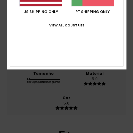
Outubro 2025
0% dos nossos clientes recomendam este produto
US SHIPPING ONLY
PT SHIPPING ONLY
Conforto
VIEW ALL COUNTRIES
5.0
Relação qualidade/preço
5.0
Tamanho
Material
5.0
Muito pequeno
Demasiado grande
Cor
5.0