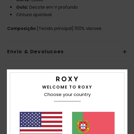
Gola:
Decote em V profundo
Cintura ajustável
Composição
[Tecido principal] 100% viscose
Envio & Devolucoes
Avaliações dos clientes
WELCOME TO ROXY
Choose your country
Pontuação média
5.0
/5
baseado em
1 avaliações verificadas
desde