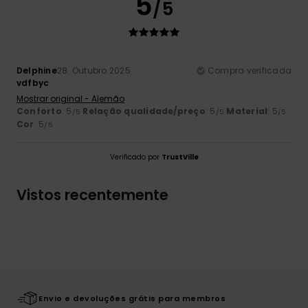
5
/5
Delphine
28. Outubro 2025
Compra verificada
vdfbyc
Mostrar original - Alemão
Conforto
: 5
Relação qualidade/preço
: 5
Material
: 5
/5
/5
/5
Cor
: 5
/5
Verificado por
TrustVille
Vistos recentemente
Envio e devoluções grátis para membros