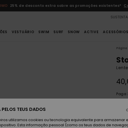
ROMO
25% de desconto extra sobre as promoções existentes*
C
SUSTENTA
ÕES
VESTUÁRIO
SWIM
SURF
SNOW
ACTIVE
ACESSÓRIO
Página 
St
Lente
40,
Paga 3
 PELOS TEUS DADOS
C
Am
Cor
iros utilizamos cookies ou tecnologia equivalente para armazenar 
spositivo. Esta informação pessoal (como os teus dados de navega