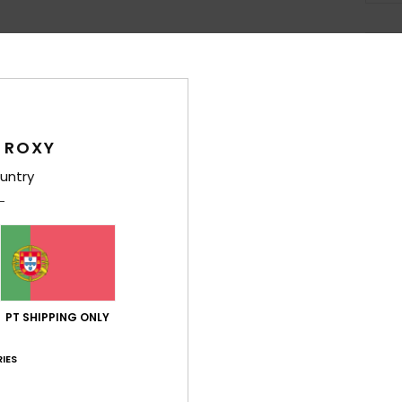
Det
Lente
Estil
 ROXY
Carac
untry
L
T
P
G
N
PT SHIPPING ONLY
Comp
IES