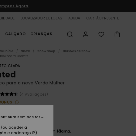
omprar Agora
BILIDADE
LOCALIZADOR DE LOJAS
AJUDA
CARTÃO PRESENTE
S
CALÇADO
CRIANÇAS
de início
Snow
Snow Shop
Blusões de Snow
Snowboard Jackets
 RECICLADA
ated
co para a neve Verde Mulher
(4 Avaliações)
BONUS
0 €
48%
,00 €
ontinuar sem aceitar
e/ou aceder a
3 x 56,00 € sem juros com a
ção e endereço IP)