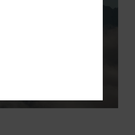
solamento ultra
ue te vai manter
todo o inverno.