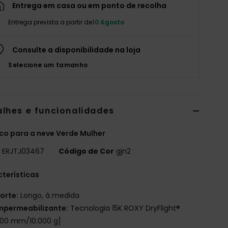
Entrega em casa ou em ponto de recolha
Entrega prevista a partir de
10 Agosto
Consulte a disponibilidade na loja
Selecione um tamanho
alhes e funcionalidades
o para a neve Verde Mulher
o
ERJTJ03467
Código de Cor
gjn2
terísticas
orte:
Longo, à medida
mpermeabilizante:
Tecnologia 15K ROXY DryFlight®
000 mm/10.000 g]