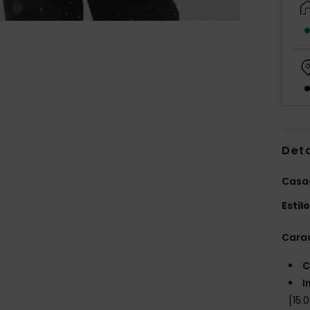
Det
Casac
Estil
Carac
C
I
[15.