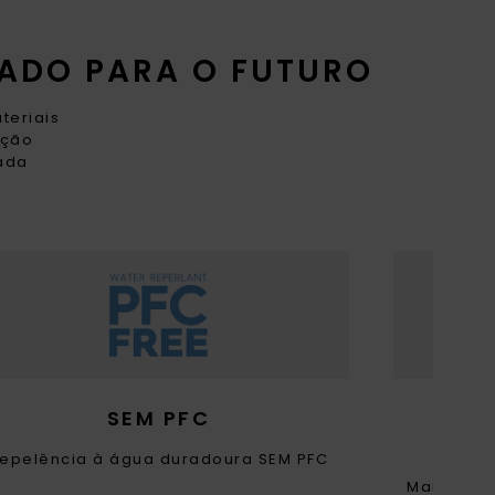
ADO PARA O FUTURO
teriais
ação
cada
SEM PFC
POL
epelência à água duradoura SEM PFC
Mantém o 