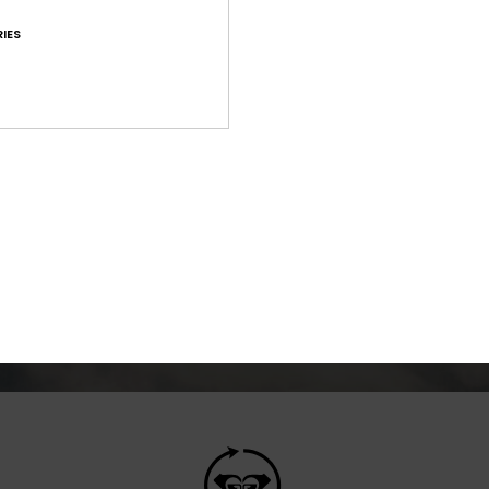
IES
cia à água em caso de
Com pouco volume, i
tação elevada
quente e respirável q
confortável durante 