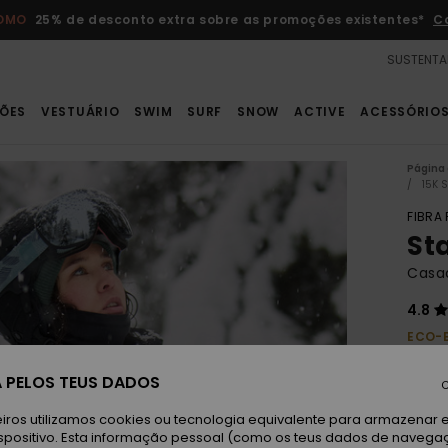
ROMO
25% de desconto extra sobre as promoções existentes*
C
SUSTENTA
ÕES
VESTUÁRIO
SWIM
SURF
SNOW
ACTIVE
ACESSÓRIO
Página 
15K 
FIBRA
St
Casa
4.8
ECO-
320,0
 PELOS TEUS DADOS
168
C
iros utilizamos cookies ou tecnologia equivalente para armazenar 
Paga 
spositivo. Esta informação pessoal (como os teus dados de navega