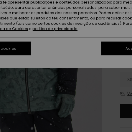
ra te apresentar publicações e conteúdos personalizados; para medi
OFER
eúdo; para apresentar anúncios personalizados; para saber mais 
lver e melhorar os produtos dos nossos parceiros. Podes definir as 
DUPL
okies que estão sujeitos ao teu consentimento, ou para recusar coo
ntimento (tais como certos cookies de medição de audiências). Par
tica de Cookies
e
política de privacidade
Li
Cor
 cookies
Ace
X
Ve