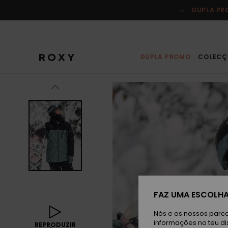
Avançar
para
DUPLA P
a
informação
do
produto
DUPLA PROMO
COLECÇ
FAZ UMA ESCOLHA
Nós e os nossos parce
informações no teu di
REPRODUZIR