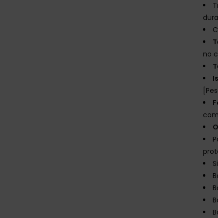
T
dur
C
T
no c
T
I
[Pes
F
com
O
P
prot
S
B
B
B
B