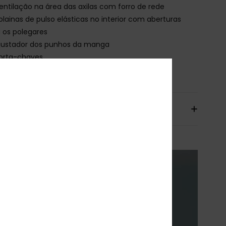
entilação na área das axilas com forro de rede
olainas de pulso elásticas no interior com aberturas
 os polegares
justador dos punhos da manga
orta-chaves
ano para limpeza das lentes dos óculos
io & Devolucoes
XY
ENTO