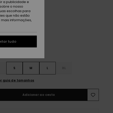
r a publicidade e
TAS
sobre o nosso
tuas escolhas para
A PROMO 25% EXTRA
kies que não estão
a mais informações,
ly Pad Sketch Book
itar tudo
S
S
M
L
XL
r guia de tamanhos
Adicionar ao cesto