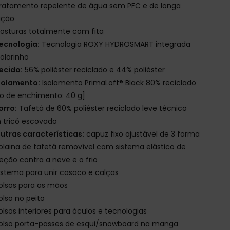
ratamento repelente de água sem PFC e de longa
ação
osturas totalmente com fita
ecnologia:
Tecnologia ROXY HYDROSMART integrada
olarinho
ecido:
56% poliéster reciclado e 44% poliéster
solamento:
Isolamento PrimaLoft® Black 80% reciclado
o de enchimento: 40 g]
orro:
Tafetá de 60% poliéster reciclado leve técnico
 tricô escovado
utras características:
capuz fixo ajustável de 3 forma
olaina de tafetá removível com sistema elástico de
eção contra a neve e o frio
istema para unir casaco e calças
olsos para as mãos
olso no peito
olsos interiores para óculos e tecnologias
olso porta-passes de esqui/snowboard na manga