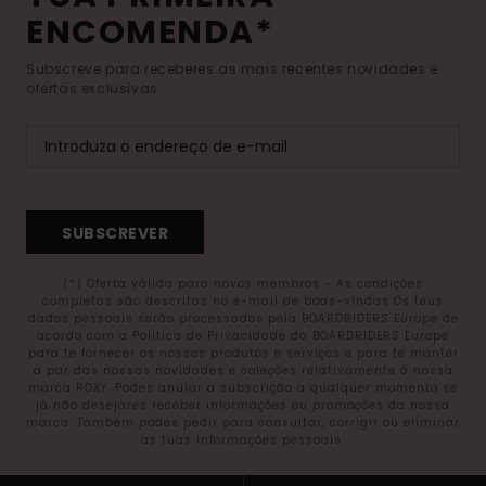
ENCOMENDA*
Subscreve para receberes as mais recentes novidades e
ofertas exclusivas.
SUBSCREVER
(*) Oferta válida para novos membros - As condições
completas são descritas no e-mail de boas-vindas Os teus
dados pessoais serão processados pela BOARDRIDERS Europe de
acordo com a Política de Privacidade da BOARDRIDERS Europe
para te fornecer os nossos produtos e serviços e para te manter
a par das nossas novidades e coleções relativamente à nossa
marca ROXY. Podes anular a subscrição a qualquer momento se
já não desejares receber informações ou promoções da nossa
marca. Também podes pedir para consultar, corrigir ou eliminar
as tuas informações pessoais.