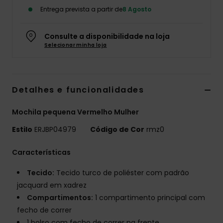
Entrega prevista a partir de
8 Agosto
Fitne
Consulte a disponibilidade na loja
Snow
Selecionar minha loja
Swim
Detalhes e funcionalidades
Mochila pequena Vermelho Mulher
Estilo
ERJBP04979
Código de Cor
rmz0
Características
Tecido:
Tecido turco de poliéster com padrão
jacquard em xadrez
Compartimentos:
1 compartimento principal com
fecho de correr
1 bolso com fecho de correr na frente