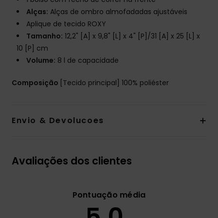
Alças:
Alças de ombro almofadadas ajustáveis
Aplique de tecido ROXY
Tamanho:
12,2" [A] x 9,8" [L] x 4" [P]/31 [A] x 25 [L] x
10 [P] cm
Volume:
8 l de capacidade
Composição
[Tecido principal] 100% poliéster
Envio & Devolucoes
Avaliações dos clientes
Pontuação média
5.0