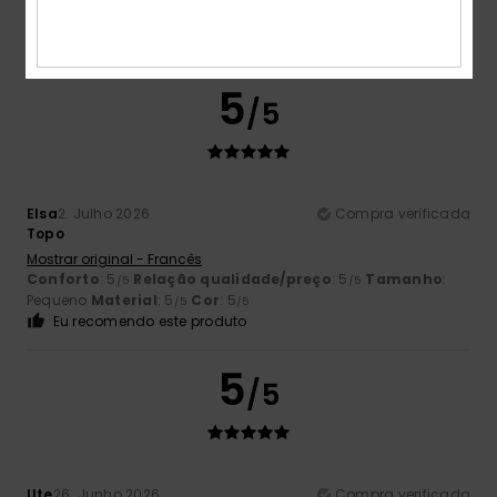
5
/5
Elsa
2. Julho 2026
Compra verificada
Topo
Mostrar original - Francês
Conforto
: 5
Relação qualidade/preço
: 5
Tamanho
:
/5
/5
Pequeno
Material
: 5
Cor
: 5
/5
/5
Eu recomendo este produto
5
/5
Ute
26. Junho 2026
Compra verificada