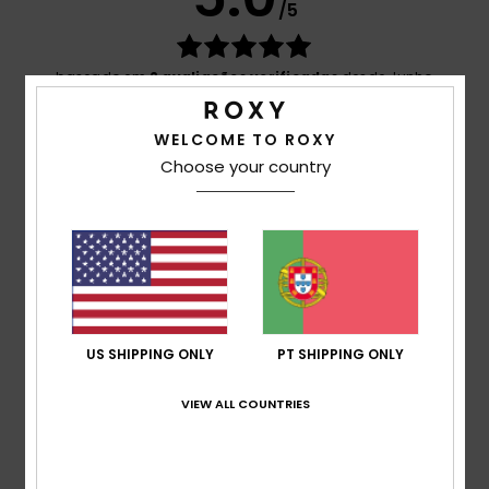
/5
baseado em
2 avaliações verificadas
desde Junho
2026
100% dos nossos clientes recomendam este
produto
WELCOME TO ROXY
Choose your country
Conforto
5.0
Relação qualidade/preço
5.0
US SHIPPING ONLY
PT SHIPPING ONLY
Tamanho
Material
5.0
Muito pequeno
Demasiado grande
VIEW ALL COUNTRIES
Cor
5.0