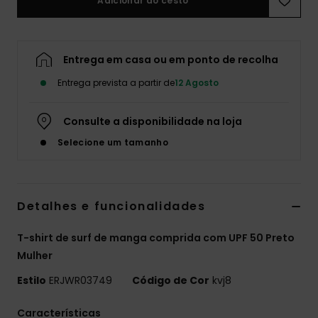
Adicionar ao cesto
Fitne
Entrega em casa ou em ponto de recolha
Snow
Entrega prevista a partir de
12 Agosto
Swim
Consulte a disponibilidade na loja
Selecione um tamanho
Detalhes e funcionalidades
T-shirt de surf de manga comprida com UPF 50 Preto
Mulher
Estilo
ERJWR03749
Código de Cor
kvj8
Características