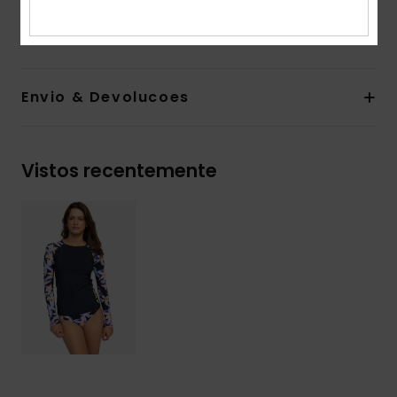
Composição
75% nylon reciclado, 25% elastano
Envio & Devolucoes
Vistos recentemente