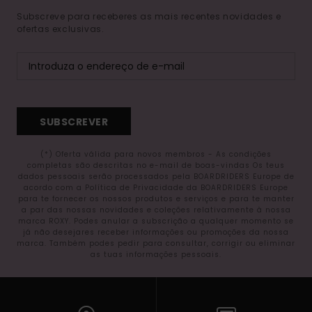
Subscreve para receberes as mais recentes novidades e
ofertas exclusivas.
SUBSCREVER
(*) Oferta válida para novos membros - As condições
completas são descritas no e-mail de boas-vindas Os teus
dados pessoais serão processados pela BOARDRIDERS Europe de
acordo com a Política de Privacidade da BOARDRIDERS Europe
para te fornecer os nossos produtos e serviços e para te manter
a par das nossas novidades e coleções relativamente à nossa
marca ROXY. Podes anular a subscrição a qualquer momento se
já não desejares receber informações ou promoções da nossa
marca. Também podes pedir para consultar, corrigir ou eliminar
as tuas informações pessoais.