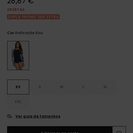
28,87 €
Consultar
as FAQ
CARTÃO PRESENTE
Jumpsuits &
Calça
OFERTAS
Malas
Playsuits
Sacos
DUPLA PROMO 25% EXTRA
Escol
LISTA DE DESEJO
Fatos
Calções
Acess
Anthracite Kiss
Cor
Acess
Snow
Fato 
Saias
Licras
Acess
Neop
XS
S
M
L
XL
Vestu
XXL
Acess
Ver guia de tamanhos
Calç