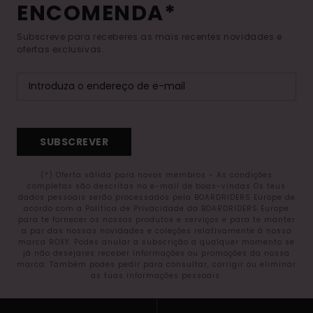
ENCOMENDA*
Subscreve para receberes as mais recentes novidades e
ofertas exclusivas.
SUBSCREVER
(*) Oferta válida para novos membros - As condições
completas são descritas no e-mail de boas-vindas Os teus
dados pessoais serão processados pela BOARDRIDERS Europe de
acordo com a Política de Privacidade da BOARDRIDERS Europe
para te fornecer os nossos produtos e serviços e para te manter
a par das nossas novidades e coleções relativamente à nossa
marca ROXY. Podes anular a subscrição a qualquer momento se
já não desejares receber informações ou promoções da nossa
marca. Também podes pedir para consultar, corrigir ou eliminar
as tuas informações pessoais.