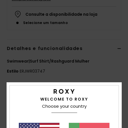
Fitne
Consulte a disponibilidade na loja
Selecione um tamanho
Snow
Swim
Detalhes e funcionalidades
Swimwear|Surf Shirt/Rashguard Mulher
Estilo
ERJWR03747
Características
Coleção:
Coleção Active
WELCOME TO ROXY
Tecido:
Mistura de nylon reciclado e elastano
Choose your country
resistente ao cloro
Corte:
Justo
Gola:
Redonda