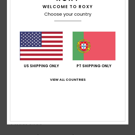
WELCOME TO ROXY
Coleção:
Coleção Rib Roxy Love
Choose your country
Tecido:
Tecido canelado texturizado numa mistura
de nylon macio, forte, reciclado, resistente e elástico
Forma:
Triângulo
Suporte:
Baixo
Gola:
Decote halter
Acolchoamento:
Removível
Alças:
Ajustáveis com anéis e ajustes deslizantes
US SHIPPING ONLY
PT SHIPPING ONLY
Cobertura:
Mini
Fecho:
Tira
VIEW ALL COUNTRIES
Tamanho da copa:
Mais adequado para A/B/C
Etiqueta da marca:
Placa de borracha ROXY
Outras características:
Acabamentos sem
costuras para favorecer as curvas naturais do corpo
Costuras em ziguezague no interior para evitar que
o tecido enrole