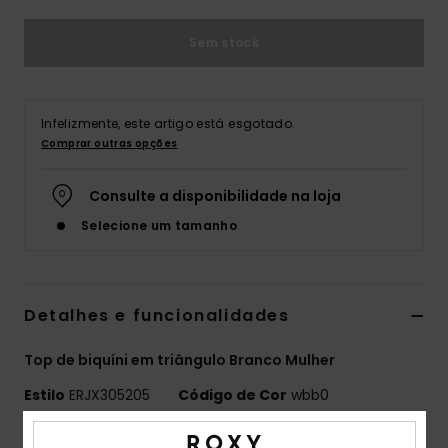
Fitne
Sem stock
Snow
Infelizmente, este artigo está esgotado.
Comprar outras opções
Swim
Consulte a disponibilidade na loja
Selecione um tamanho
Detalhes e funcionalidades
Top de biquíni em triângulo Branco Mulher
Estilo
ERJX305205
Código de Cor
wbb0
Características