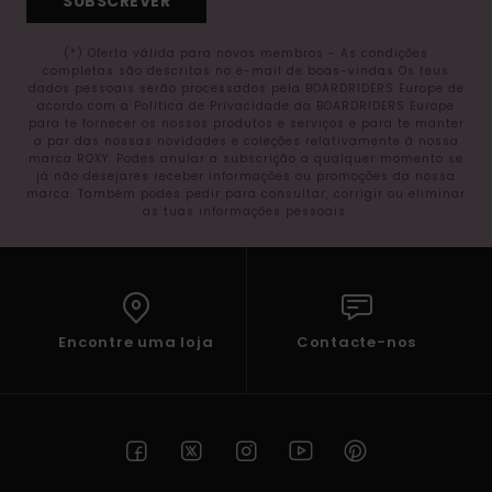
SUBSCREVER
(*) Oferta válida para novos membros - As condições
completas são descritas no e-mail de boas-vindas Os teus
dados pessoais serão processados pela BOARDRIDERS Europe de
acordo com a Política de Privacidade da BOARDRIDERS Europe
para te fornecer os nossos produtos e serviços e para te manter
a par das nossas novidades e coleções relativamente à nossa
marca ROXY. Podes anular a subscrição a qualquer momento se
já não desejares receber informações ou promoções da nossa
marca. Também podes pedir para consultar, corrigir ou eliminar
as tuas informações pessoais.
Encontre uma loja
Contacte-nos