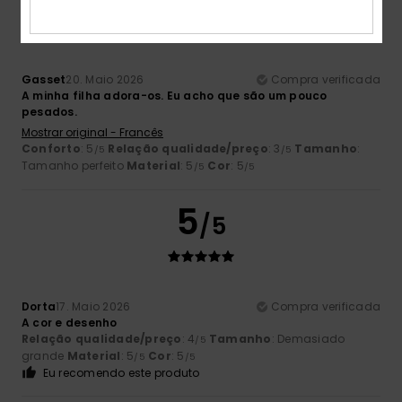
Gasset
20. Maio 2026
Compra verificada
A minha filha adora-os. Eu acho que são um pouco
pesados.
Mostrar original - Francês
Conforto
: 5
Relação qualidade/preço
: 3
Tamanho
:
/5
/5
Tamanho perfeito
Material
: 5
Cor
: 5
/5
/5
5
/5
Dorta
17. Maio 2026
Compra verificada
A cor e desenho
Relação qualidade/preço
: 4
Tamanho
: Demasiado
/5
grande
Material
: 5
Cor
: 5
/5
/5
Eu recomendo este produto