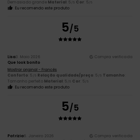
Demasiado grande
Material
: 5
Cor
: 5
/5
/5
Eu recomendo este produto
5
/5
Lisa
3. Maio 2026
Compra verificada
Que look bonito
Mostrar original - Francês
Conforto
: 5
Relação qualidade/preço
: 5
Tamanho
:
/5
/5
Tamanho perfeito
Material
: 5
Cor
: 5
/5
/5
Eu recomendo este produto
5
/5
Patrizia
6. Janeiro 2026
Compra verificada