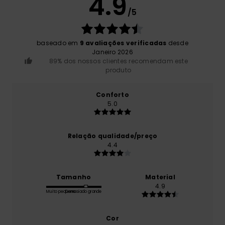
4.9
/5
baseado em
9 avaliações verificadas
desde
Janeiro 2026
89% dos nossos clientes recomendam este
produto
Conforto
5.0
Relação qualidade/preço
4.4
Tamanho
Material
4.9
Muito pequeno
Demasiado grande
Cor