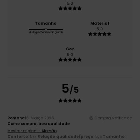
5.0
Tamanho
Material
5.0
Muito pequeno
Demasiado grande
Cor
5.0
5
/5
Romana
16. Março 2026
Compra verificada
Como sempre, boa qualidade
Mostrar original - Alemão
Conforto
: 5
Relação qualidade/preço
: 5
Tamanho
:
/5
/5