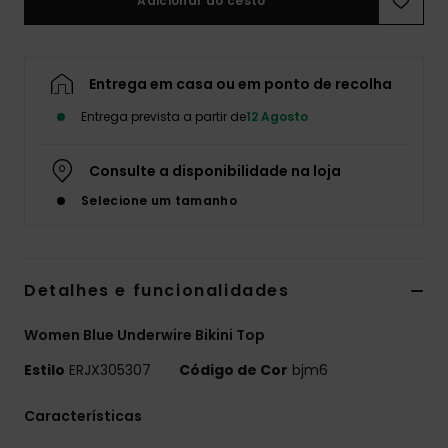
Adicionar ao cesto
Fitne
Entrega em casa ou em ponto de recolha
Snow
Entrega prevista a partir de
12 Agosto
Swim
Consulte a disponibilidade na loja
Selecione um tamanho
Detalhes e funcionalidades
Women Blue Underwire Bikini Top
Estilo
ERJX305307
Código de Cor
bjm6
Características