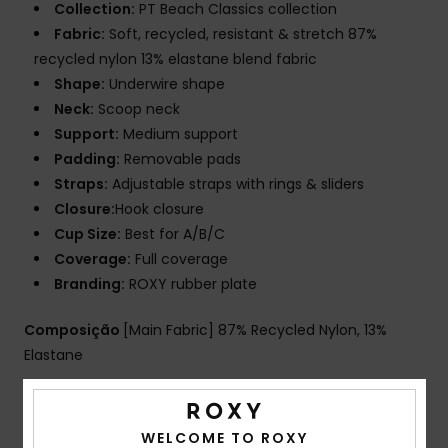
Collection:
PT Beach Classics collection
Fabric:
Soft, recycled, resistant & stretch 87%
recycled nylon 13% elastane blend fabric
Shape:
Underwire shape
Neck:
Scoop neck
Support:
Medium support
Padding:
Removable pads
Straps:
Adjustable straps with rings & sliders
Closure:
Hook closure
Cup Size:
Best for A/B/C
Coverage:
Full coverage
Branding:
ROXY rubber plate
Composição
[Main Fabric] 87% Recycled Nylon, 13%
Elastane
Envio & Devolucoes
WELCOME TO ROXY