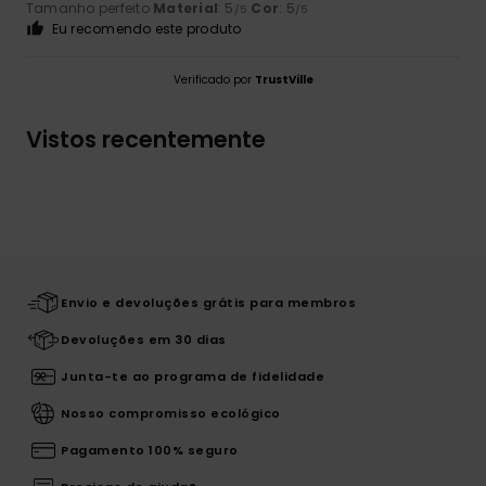
Tamanho perfeito
Material
: 5
Cor
: 5
/5
/5
Eu recomendo este produto
Verificado por
TrustVille
Vistos recentemente
Envio e devoluções grátis para membros
Devoluções em 30 dias
Junta-te ao programa de fidelidade
Nosso compromisso ecológico
Pagamento 100% seguro