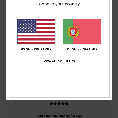
Choose your country
Avaliações dos clientes
Pontuação média
5.0
US SHIPPING ONLY
PT SHIPPING ONLY
/5
VIEW ALL COUNTRIES
baseado em
1 avaliações verificadas
desde Março
2026
100% dos nossos clientes recomendam este
produto
Conforto
5.0
Relação qualidade/preço