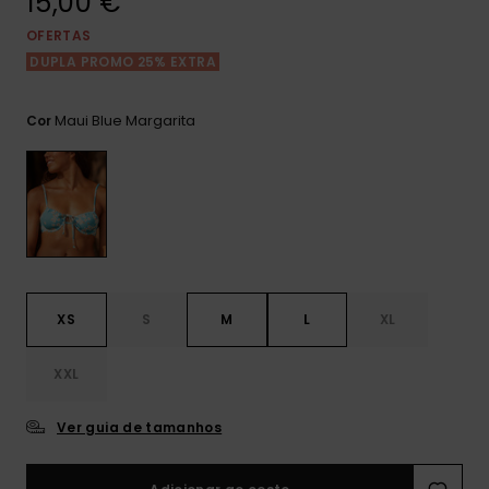
15,00 €
Consultar
as FAQ
CARTÃO PRESENTE
Jumpsuits &
Calça
OFERTAS
Malas
Playsuits
Sacos
DUPLA PROMO 25% EXTRA
Escol
LISTA DE DESEJO
Fatos
Calções
Acess
Maui Blue Margarita
Cor
Acess
Snow
Fato 
Saias
Licras
Acess
Neop
XS
S
M
L
XL
Vestu
XXL
Acess
Ver guia de tamanhos
Calç