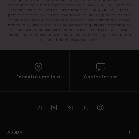
completas são descritas no e-mail de boas-vindas Os teus
dados pessoais serão processados pela BOARDRIDERS Europe de
acordo com a Política de Privacidade da BOARDRIDERS Europe
para te fornecer os nossos produtos e serviços e para te manter
a par das nossas novidades e coleções relativamente à nossa
marca ROXY. Podes anular a subscrição a qualquer momento se
já não desejares receber informações ou promoções da nossa
marca. Também podes pedir para consultar, corrigir ou eliminar
as tuas informações pessoais.
Encontre uma loja
Contacte-nos
AJUDA