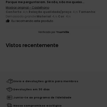
Porque me perguntaram. Se não, não me queixo...
Mostrar original - Castelhano
Conforto
: 4
Relação qualidade/preço
: 4
Tamanho
:
/5
/5
Demasiado grande
Material
: 4
Cor
: 4
/5
/5
Eu recomendo este produto
Verificado por
TrustVille
Vistos recentemente
Envio e devoluções grátis para membros
Devoluções em 30 dias
Junta-te ao programa de fidelidade
Nosso compromisso ecológico