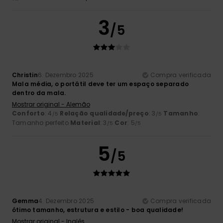
3
/5
Christin
6. Dezembro 2025
Compra verificada
Mala média, o portátil deve ter um espaço separado
dentro da mala.
Mostrar original - Alemão
Conforto
: 4
Relação qualidade/preço
: 3
Tamanho
:
/5
/5
Tamanho perfeito
Material
: 3
Cor
: 5
/5
/5
5
/5
Gemma
4. Dezembro 2025
Compra verificada
ótimo tamanho, estrutura e estilo - boa qualidade!
Mostrar original - Inglês