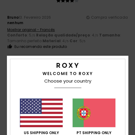
Bruno
13. Fevereiro 2026
Compra verificada
nenhum
Mostrar original - Francês
Conforto
: 5
Relação qualidade/preço
: 4
Tamanho
:
/5
/5
Tamanho perfeito
Material
: 4
Cor
: 5
/5
/5
Eu recomendo este produto
2
/5
WELCOME TO ROXY
Choose your country
Glynis
15. Janeiro 2026
Compra verificada
apenas um pequeno bolso interior e bolsos laterais
demasiado pequenos
Mostrar original - Inglês
Conforto
: 3
Relação qualidade/preço
: 3
Tamanho
:
/5
/5
Pequeno
Material
: 3
Cor
: 3
/5
/5
US SHIPPING ONLY
PT SHIPPING ONLY