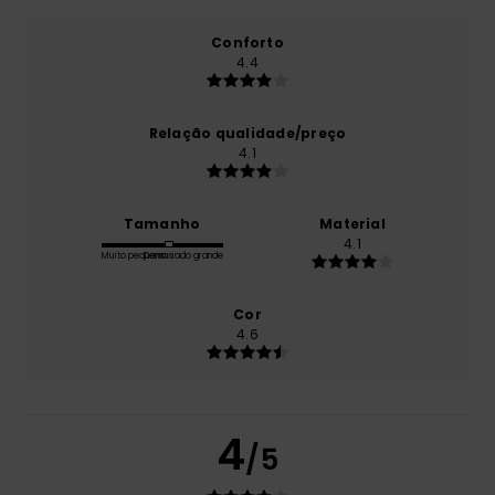
Conforto
4.4
Relação qualidade/preço
4.1
Tamanho
Material
4.1
Muito pequeno
Demasiado grande
Cor
4.6
4
/5