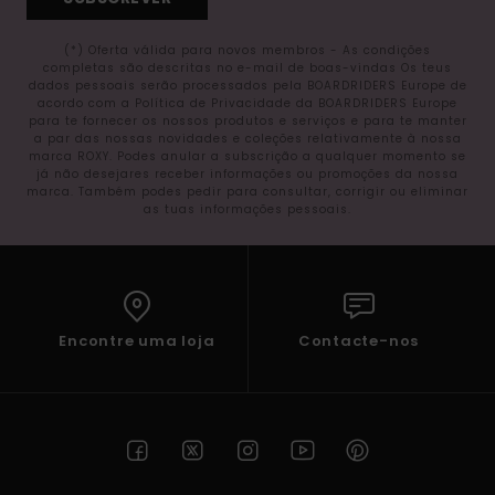
(*) Oferta válida para novos membros - As condições
completas são descritas no e-mail de boas-vindas Os teus
dados pessoais serão processados pela BOARDRIDERS Europe de
acordo com a Política de Privacidade da BOARDRIDERS Europe
para te fornecer os nossos produtos e serviços e para te manter
a par das nossas novidades e coleções relativamente à nossa
marca ROXY. Podes anular a subscrição a qualquer momento se
já não desejares receber informações ou promoções da nossa
marca. Também podes pedir para consultar, corrigir ou eliminar
as tuas informações pessoais.
Encontre uma loja
Contacte-nos