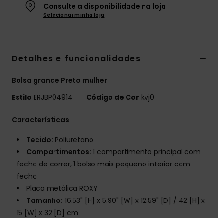
Consulte a disponibilidade na loja
Fitne
Selecionar minha loja
Snow
Detalhes e funcionalidades
Swim
Bolsa grande Preto mulher
Estilo
ERJBP04914
Código de Cor
kvj0
Características
Tecido:
Poliuretano
Compartimentos:
1 compartimento principal com
fecho de correr, 1 bolso mais pequeno interior com
fecho
Placa metálica ROXY
Tamanho:
16.53" [H] x 5.90" [W] x 12.59" [D] / 42 [H] x
15 [W] x 32 [D] cm