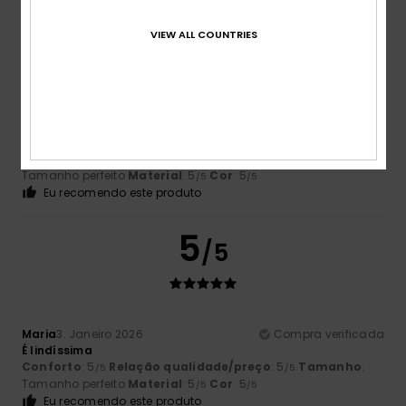
5
/5
VIEW ALL COUNTRIES
Luisa
14. Janeiro 2026
Compra verificada
Simplesmente perfeito para o dia a dia
Mostrar original - Alemão
Conforto
: 5
Relação qualidade/preço
: 5
Tamanho
:
/5
/5
Tamanho perfeito
Material
: 5
Cor
: 5
/5
/5
Eu recomendo este produto
5
/5
Maria
3. Janeiro 2026
Compra verificada
É lindíssima
Conforto
: 5
Relação qualidade/preço
: 5
Tamanho
:
/5
/5
Tamanho perfeito
Material
: 5
Cor
: 5
/5
/5
Eu recomendo este produto