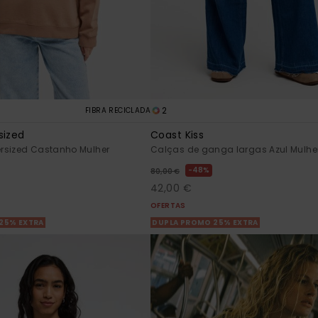
2
FIBRA RECICLADA
sized
Coast Kiss
rsized Castanho Mulher
Calças de ganga largas Azul Mulhe
48%
80,00 €
42,00 €
OFERTAS
25% EXTRA
DUPLA PROMO 25% EXTRA