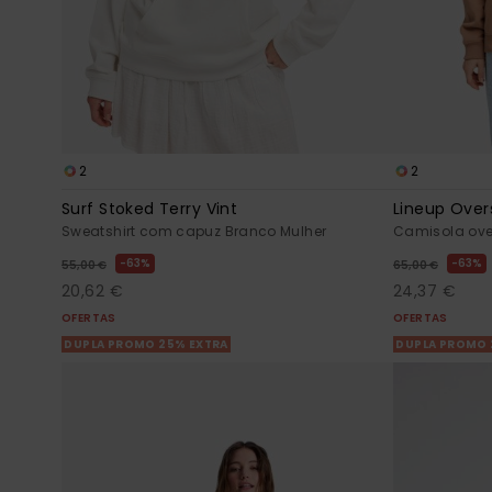
2
2
Surf Stoked Terry Vint
Lineup Over
Sweatshirt com capuz Branco Mulher
Camisola ove
63%
63%
55,00 €
65,00 €
20,62 €
24,37 €
OFERTAS
OFERTAS
DUPLA PROMO 25% EXTRA
DUPLA PROMO 