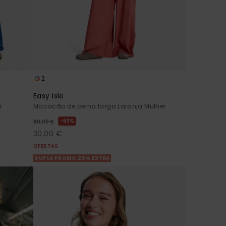
2
Easy Isle
r
Macacão de perna larga Laranja Mulher
63%
80,00 €
30,00 €
OFERTAS
DUPLA PROMO 25% EXTRA