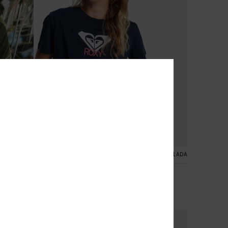
8
FIBRA RECICLADA
Ocean Road Art
r
T-shirt de manga curta Preto mulher
23,00 €