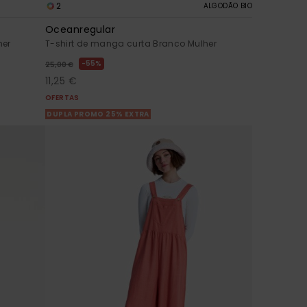
2
ALGODÃO BIO
Oceanregular
her
T-shirt de manga curta Branco Mulher
55%
25,00 €
11,25 €
OFERTAS
DUPLA PROMO 25% EXTRA