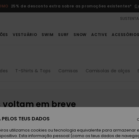
ROMO
25% de desconto extra sobre as promoções existentes*
C
SUSTENTA
ÕES
VESTUÁRIO
SWIM
SURF
SNOW
ACTIVE
ACESSÓRIO
ades
T-Shirts & Tops
Camisas
Camisolas de alças
s voltam em breve
 PELOS TEUS DADOS
C
iros utilizamos cookies ou tecnologia equivalente para armazenar 
spositivo. Esta informação pessoal (como os teus dados de navega