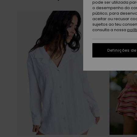
pode ser utilizada pa
o desempenho do cont
Avançar
Avançar
público; para desenvo
para
para
procurar
ordenar
aceitar ou recusar co
critérios
por
sujeitos ao teu conse
de
filtragem
consulta a nossa
polí
Definições de