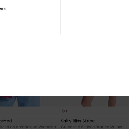
IES
1
Washed
Salty Bliss Stripe
eiro de bombazina Vermelho
Calções elásticos Branco Mulher