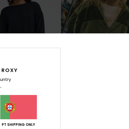
 ROXY
untry
2
FIBRA RECICLADA
Moonlight
Have A Blast
per suave Preto Mulher
Casaco de bombazina Verde Mulhe
120,00 €
PT SHIPPING ONLY