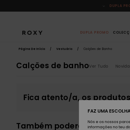
Avançar
para
DUPLA P
a
seleção
da
grelha
de
produtos
DUPLA PROMO
COLECÇ
Página De Início
Vestuário
Calções de Banho
Calções de banho
Ver Tudo
Novid
Fica atento/a, os produto
FAZ UMA ESCOLHA
Nós e os nossos parce
Também poderás gostar
informações no teu di