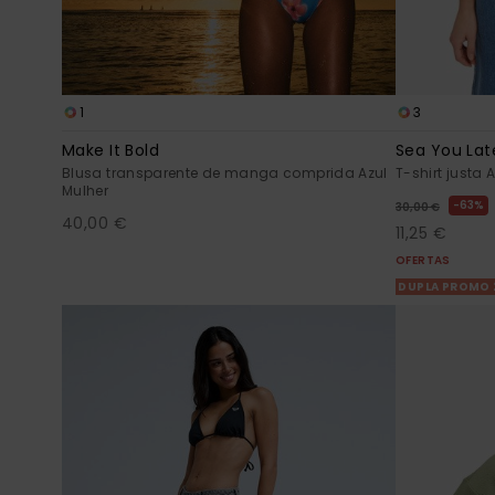
1
3
Make It Bold
Sea You Lat
Blusa transparente de manga comprida Azul
T-shirt justa 
Mulher
63%
30,00 €
40,00 €
11,25 €
OFERTAS
DUPLA PROMO 