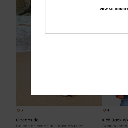
VIEW ALL COUNTR
6
4
Oceanside
Kick Back 
Calças de corte Flare Branco Mulher
Casaco camis