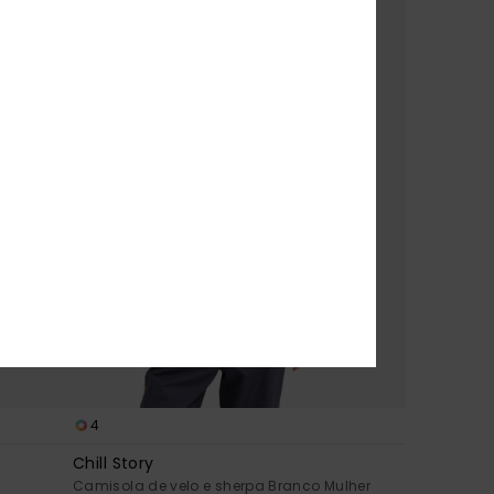
4
Chill Story
Camisola de velo e sherpa Branco Mulher