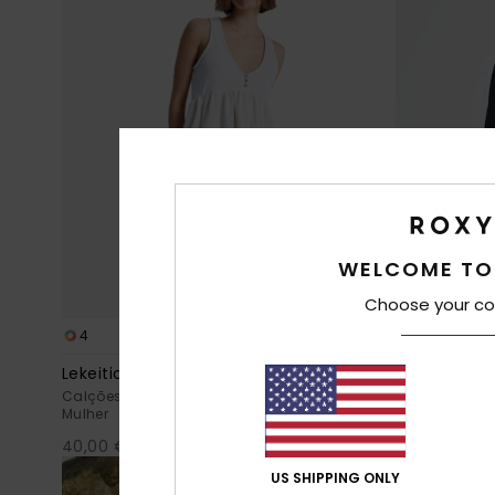
WELCOME TO
Choose your co
4
5
Lekeitio Break
Surfing By 
Calções de praia de cintura elástica Verde
Top Lounge su
Mulher
50,00 €
40,00 €
US SHIPPING ONLY