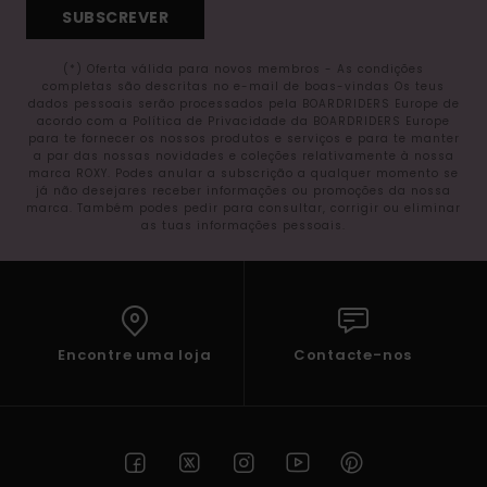
SUBSCREVER
(*) Oferta válida para novos membros - As condições
completas são descritas no e-mail de boas-vindas Os teus
dados pessoais serão processados pela BOARDRIDERS Europe de
acordo com a Política de Privacidade da BOARDRIDERS Europe
para te fornecer os nossos produtos e serviços e para te manter
a par das nossas novidades e coleções relativamente à nossa
marca ROXY. Podes anular a subscrição a qualquer momento se
já não desejares receber informações ou promoções da nossa
marca. Também podes pedir para consultar, corrigir ou eliminar
as tuas informações pessoais.
Encontre uma loja
Contacte-nos