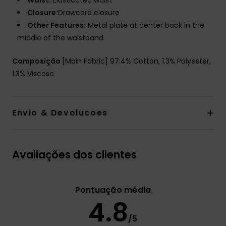
Waist:
Elasticated waist
Closure:
Drawcord closure
Other Features:
Metal plate at center back in the
middle of the waistband
Composição
[Main Fabric] 97.4% Cotton, 1.3% Polyester,
1.3% Viscose
Envio & Devolucoes
Avaliações dos clientes
Pontuação média
4.8
/5