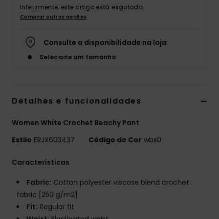
Infelizmente, este artigo está esgotado.
Fitne
Comprar outras opções
Consulte a disponibilidade na loja
Snow
Selecione um tamanho
Swim
Detalhes e funcionalidades
Women White Crochet Beachy Pant
Estilo
ERJX603437
Código de Cor
wbs0
Características
Fabric:
Cotton polyester viscose blend crochet
fabric [250 g/m2]
Fit:
Regular fit