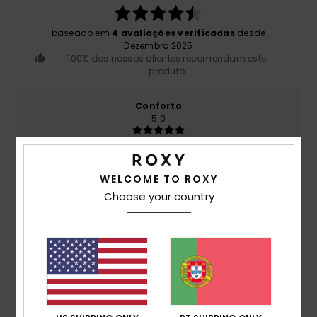
baseado em
4 avaliações verificadas
desde
Dezembro 2025
100% dos nossos clientes recomendam este
produto
Conforto
5.0
Relação qualidade/preço
4.5
WELCOME TO ROXY
Choose your country
Tamanho
Material
4.8
Muito pequeno
Demasiado grande
Cor
4.8