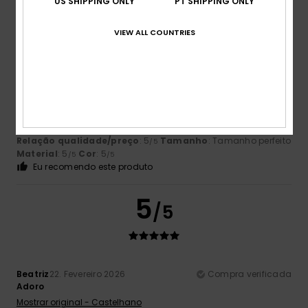
US SHIPPING ONLY
PT SHIPPING ONLY
VIEW ALL COUNTRIES
5
/5
Isa Mara
5. Março 2026
Compra verificada
Confortáveis e giras
Relação qualidade/preço
: 5
Tamanho
: Tamanho perfeito
/5
Material
: 5
Cor
: 5
/5
/5
Eu recomendo este produto
5
/5
Beatriz
22. Fevereiro 2026
Compra verificada
Adoro
Mostrar original - Castelhano