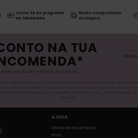
Junta-te ao programa
Nosso compromisso
s
de fidelidade
ecológico
SCONTO NA TUA
ENCOMENDA*
entes novidades e ofertas exclusivas.
letas são descritas no e-mail de boas-vindas Os teus dados pessoais 
ecer os nossos produtos e serviços e para te manter a par das nossas n
s receber informações ou promoções da nossa marca. Também podes pedi
pessoais.
AJUDA
Estado da encomenda
Envio