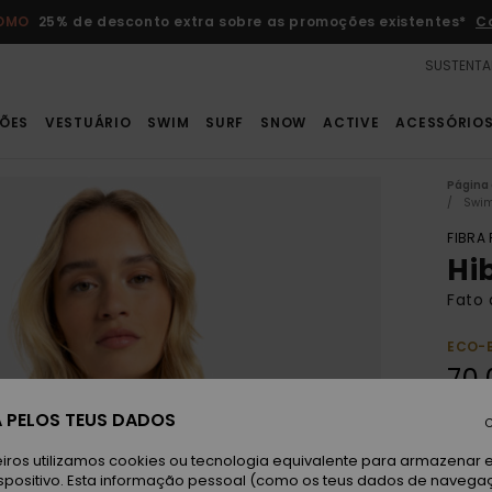
ROMO
25% de desconto extra sobre as promoções existentes*
C
SUSTENTA
ÕES
VESTUÁRIO
SWIM
SURF
SNOW
ACTIVE
ACESSÓRIO
Página 
Swim
FIBRA
Hi
Fato 
ECO-
70,
DUPL
 PELOS TEUS DADOS
C
iros utilizamos cookies ou tecnologia equivalente para armazenar 
Ba
Cor
spositivo. Esta informação pessoal (como os teus dados de navega