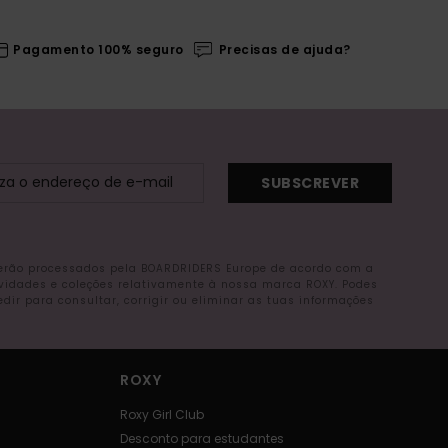
Pagamento 100% seguro
Precisas de ajuda?
SUBSCREVER
serão processados pela BOARDRIDERS Europe de acordo com a
ovidades e coleções relativamente à nossa marca ROXY. Podes
r para consultar, corrigir ou eliminar as tuas informações
ROXY
Roxy Girl Club
Desconto para estudantes