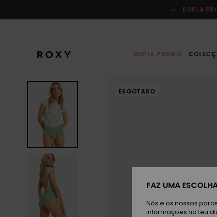
Avançar
para
DUPLA P
a
informação
do
produto
DUPLA PROMO
COLECÇ
ESGOTADO
FAZ UMA ESCOLHA
Nós e os nossos parce
informações no teu di