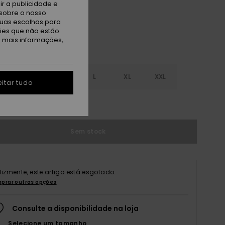
r a publicidade e
sobre o nosso
tuas escolhas para
kies que não estão
a mais informações,
S
S
M
L
XL
XXL
itar tudo
r guia de tamanhos
Sem stock
elizmente, este artigo está esgotado.
prar outras opções
Consulte a disponibilidade na loja
Selecione um tamanho