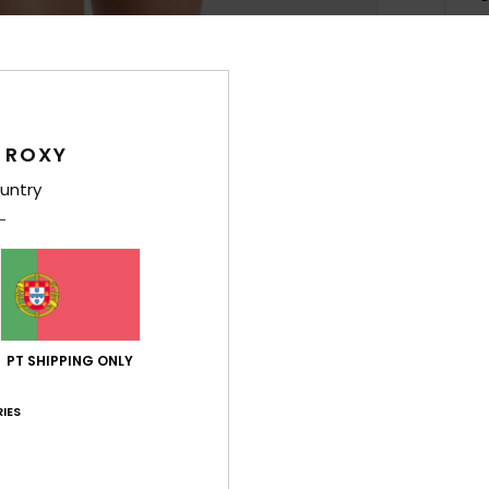
Det
Fato 
 ROXY
Estil
untry
Carac
T
elas
C
G
PT SHIPPING ONLY
M
F
IES
E
O