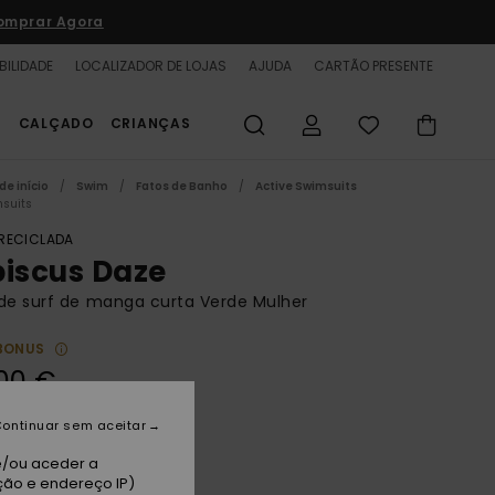
omprar Agora
BILIDADE
LOCALIZADOR DE LOJAS
AJUDA
CARTÃO PRESENTE
S
CALÇADO
CRIANÇAS
de início
Swim
Fatos de Banho
Active Swimsuits
suits
 RECICLADA
biscus Daze
de surf de manga curta Verde Mulher
BONUS
00 €
A PROMO 25% EXTRA
ontinuar sem aceitar
e/ou aceder a
sil Party Waves Yw
ção e endereço IP)