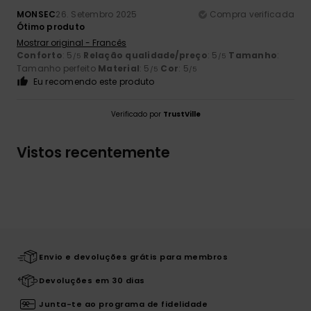
MONSEC
26. Setembro 2025
Compra verificada
Ótimo produto
Mostrar original - Francês
Conforto
: 5
Relação qualidade/preço
: 5
Tamanho
:
/5
/5
Tamanho perfeito
Material
: 5
Cor
: 5
/5
/5
Eu recomendo este produto
Verificado por
TrustVille
Vistos recentemente
Envio e devoluções grátis para membros
Devoluções em 30 dias
Junta-te ao programa de fidelidade