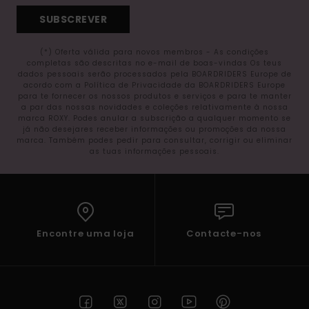
SUBSCREVER
(*) Oferta válida para novos membros - As condições
completas são descritas no e-mail de boas-vindas Os teus
dados pessoais serão processados pela BOARDRIDERS Europe de
acordo com a Política de Privacidade da BOARDRIDERS Europe
para te fornecer os nossos produtos e serviços e para te manter
a par das nossas novidades e coleções relativamente à nossa
marca ROXY. Podes anular a subscrição a qualquer momento se
já não desejares receber informações ou promoções da nossa
marca. Também podes pedir para consultar, corrigir ou eliminar
as tuas informações pessoais.
Encontre uma loja
Contacte-nos