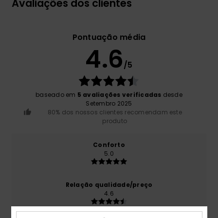
Avaliações dos clientes
Pontuação média
4.6
/5
baseado em
5 avaliações verificadas
desde
Setembro 2025
80% dos nossos clientes recomendam este
produto
Conforto
5.0
Relação qualidade/preço
4.6