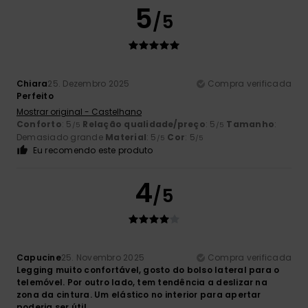
5
/5
Chiara
25. Dezembro 2025
Compra verificada
Perfeito
Mostrar original - Castelhano
Conforto
: 5
Relação qualidade/preço
: 5
Tamanho
:
/5
/5
Demasiado grande
Material
: 5
Cor
: 5
/5
/5
Eu recomendo este produto
4
/5
Capucine
25. Novembro 2025
Compra verificada
Legging muito confortável, gosto do bolso lateral para o
telemóvel. Por outro lado, tem tendência a deslizar na
zona da cintura. Um elástico no interior para apertar
poderia ser útil.