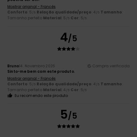
Mostrar original - Francês
Conforto
: 5
Relação qualidade/preço
: 4
Tamanho
:
/5
/5
Tamanho perfeito
Material
: 5
Cor
: 5
/5
/5
4
/5
Bruno
14. Novembro 2025
Compra verificada
Sinto-me bem com este produto.
Mostrar original - Francês
Conforto
: 5
Relação qualidade/preço
: 4
Tamanho
:
/5
/5
Tamanho perfeito
Material
: 4
Cor
: 5
/5
/5
Eu recomendo este produto
5
/5