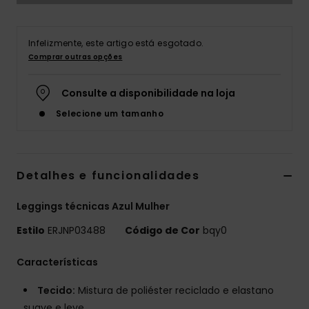
Fitne
Infelizmente, este artigo está esgotado.
Comprar outras opções
Snow
Consulte a disponibilidade na loja
Swim
Selecione um tamanho
Detalhes e funcionalidades
Leggings técnicas Azul Mulher
Estilo
ERJNP03488
Código de Cor
bqy0
Características
Tecido:
Mistura de poliéster reciclado e elastano
suave e leve