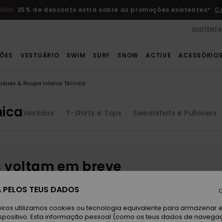
ROMO
25% de desconto extra sobre as promoções existentes*
C
SUSTENTA
ÕES
VESTUÁRIO
SWIM
SURF
SNOW
ACTIVE
ACESSÓRIO
olares & Roupa Interior Técnica
nica
Vestidos
T-Shirts e Tops
Sweatshirts e Pullovers
s voltam em breve
 PELOS TEUS DADOS
C
iros utilizamos cookies ou tecnologia equivalente para armazenar 
spositivo. Esta informação pessoal (como os teus dados de navega