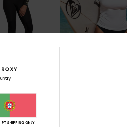
5
FIBRA RECICLADA
FIBR
 ROXY
ogue+
Whole Hearted
untry
com fecho nas costas Preto
Licra protetor de manga comprida 
mulher
35,00 €
PT SHIPPING ONLY