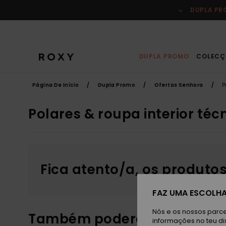
Avançar
para
DUPLA P
a
seleção
da
grelha
de
produtos
DUPLA PROMO
COLECÇ
Página De Início
Dupla Promo
Ofertas Senhora
P
Polares & roupa interior téc
Fica atento/a, os produto
FAZ UMA ESCOLHA
Nós e os nossos parce
Também poderás gostar
informações no teu di