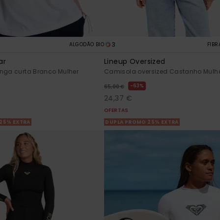
3
ALGODÃO BIO
FIBR
ar
Lineup Oversized
anga curta Branco Mulher
Camisola oversized Castanho Mulh
63%
65,00 €
24,37 €
OFERTAS
25% EXTRA
DUPLA PROMO 25% EXTRA