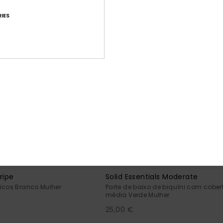
IES
4
FIBR
tripe
Solid Essentials Moderate
icos Branco Mulher
Parte de baixo de biquíni com cober
média Verde Mulher
25,00 €