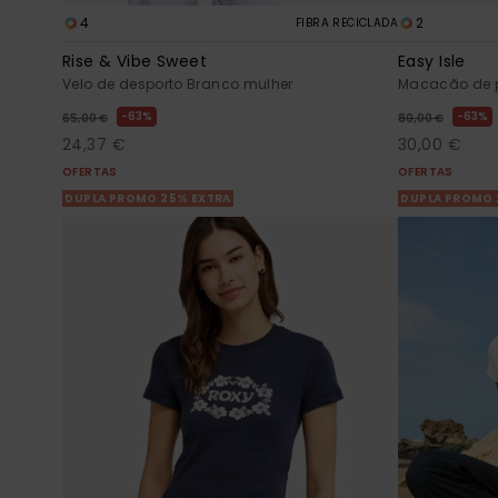
4
2
FIBRA RECICLADA
Rise & Vibe Sweet
Easy Isle
Velo de desporto Branco mulher
Macacão de p
63%
63%
65,00 €
80,00 €
24,37 €
30,00 €
OFERTAS
OFERTAS
DUPLA PROMO 25% EXTRA
DUPLA PROMO 