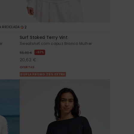
2
A RECICLADA
Surf Stoked Terry Vint
er
Sweatshirt com capuz Branco Mulher
63%
55,00 €
20,62 €
OFERTAS
DUPLA PROMO 25% EXTRA