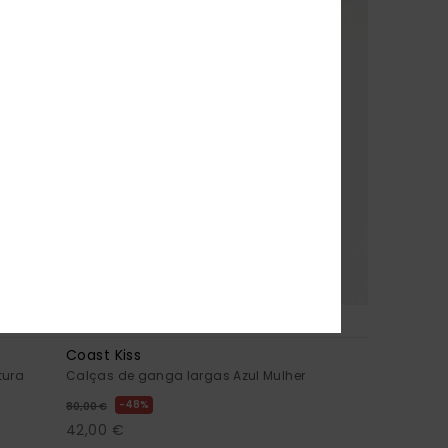
2
A RECICLADA
Coast Kiss
tura
Calças de ganga largas Azul Mulher
48%
80,00 €
42,00 €