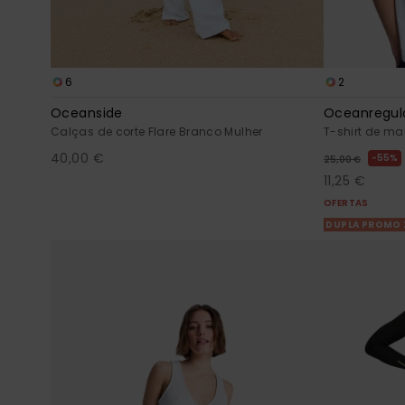
6
2
Oceanside
Oceanregul
Calças de corte Flare Branco Mulher
T-shirt de m
40,00 €
55%
25,00 €
11,25 €
OFERTAS
DUPLA PROMO 