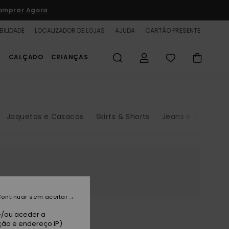
omprar Agora
BILIDADE
LOCALIZADOR DE LOJAS
AJUDA
CARTÃO PRESENTE
S
CALÇADO
CRIANÇAS
Jaquetas e Casacos
Skirts & Shorts
Jeans e Calças
ontinuar sem aceitar
e/ou aceder a
ção e endereço IP)