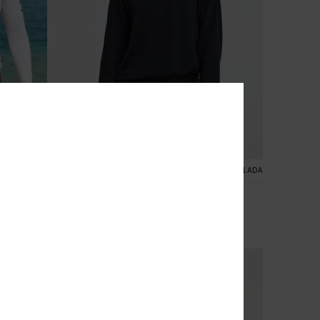
5
A RECICLADA
FIBRA RECICLADA
Surfing By Moonlight
Branco
Top Lounge super suave Preto Mulher
50,00 €