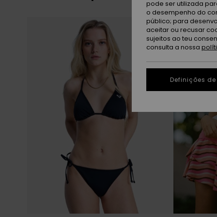
pode ser utilizada pa
o desempenho do cont
Avançar
Avançar
público; para desenvo
para
para
procurar
ordenar
aceitar ou recusar co
critérios
por
sujeitos ao teu conse
de
filtragem
consulta a nossa
polí
Definições de