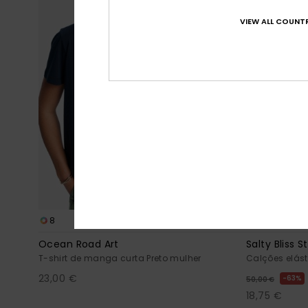
VIEW ALL COUNTR
8
1
FIBRA RECICLADA
Ocean Road Art
Salty Bliss S
T-shirt de manga curta Preto mulher
Calções elást
23,00 €
63%
50,00 €
18,75 €