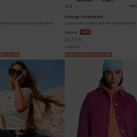
3
FIBR
Lineup Oversized
erna larga Laranja Mulher
Camisola oversized Amarelo Mulher
63%
65,00 €
24,37 €
OFERTAS
25% EXTRA
DUPLA PROMO 25% EXTRA