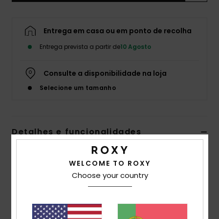
Fitne
Entrega em casa ou em ponto de recolha
Snow
Entrega prevista a partir de
10 Agosto
Swim
Consulte a disponibilidade na loja
Selecione um tamanho
Detalhes e funcionalidades
Women Black Floral Tube Top
WELCOME TO ROXY
Estilo
ERJWT03629
Código de Cor
kvj6
Choose your country
Características
Fabric:
Sustainable flat viscose fabric