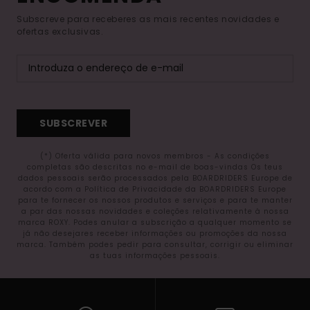
Subscreve para receberes as mais recentes novidades e
ofertas exclusivas.
SUBSCREVER
(*) Oferta válida para novos membros - As condições
completas são descritas no e-mail de boas-vindas Os teus
dados pessoais serão processados pela BOARDRIDERS Europe de
acordo com a Política de Privacidade da BOARDRIDERS Europe
para te fornecer os nossos produtos e serviços e para te manter
a par das nossas novidades e coleções relativamente à nossa
marca ROXY. Podes anular a subscrição a qualquer momento se
já não desejares receber informações ou promoções da nossa
marca. Também podes pedir para consultar, corrigir ou eliminar
as tuas informações pessoais.