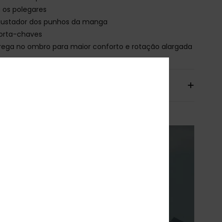
 os polegares
justador dos punhos da manga
orta-chaves
rega no ombro para maior conforto e rotação alargada
io & Devolucoes
XY
ENTO