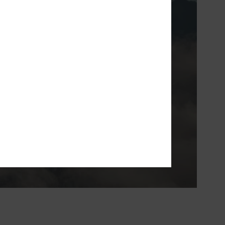
solamento ultra
ue te vai manter
todo o inverno.