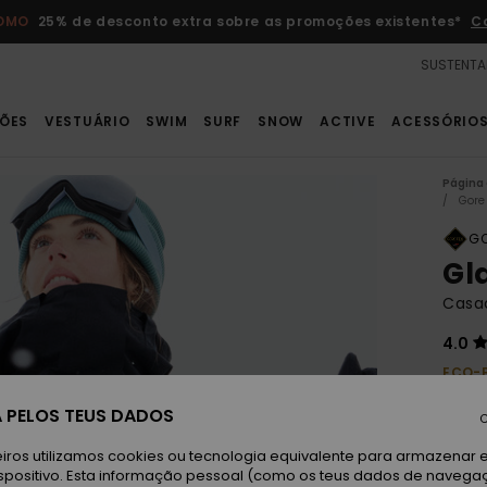
ROMO
25% de desconto extra sobre as promoções existentes*
C
SUSTENTA
ÕES
VESTUÁRIO
SWIM
SURF
SNOW
ACTIVE
ACESSÓRIO
Página 
Gore
GO
Gl
Casac
4.0
ECO-
400,0
 PELOS TEUS DADOS
C
210
iros utilizamos cookies ou tecnologia equivalente para armazenar 
spositivo. Esta informação pessoal (como os teus dados de navega
Paga 