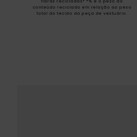
fibras recicladas* *% é o peso do
conteúdo reciclado em relação ao peso
total do tecido da peça de vestuário.