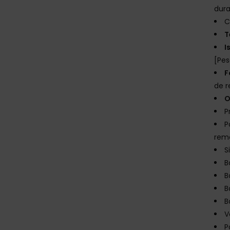
dur
C
T
I
[Pes
F
de r
O
P
P
rem
S
B
B
B
B
V
P