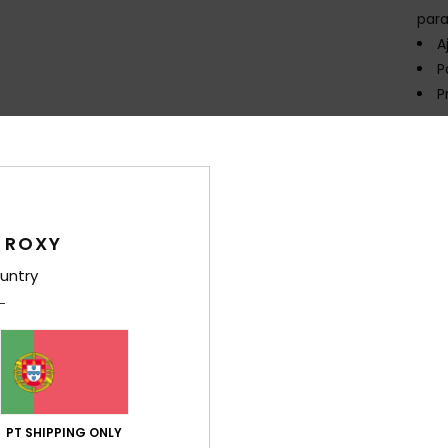
para
A
P
P
Env
 ROXY
untry
ANTÉM-TE SECA COM A RO
NCIA À ÁGUA
AQUECIM
PT SHIPPING ONLY