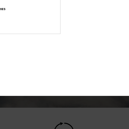
IES
lmente leve, respirável e
Com pouco volume, i
 para uso em quaisquer
quente e respirável q
máticas: os produtos
confortável durante 
om tecido Gore-Tex®
sgaste nas condições
 extremas.