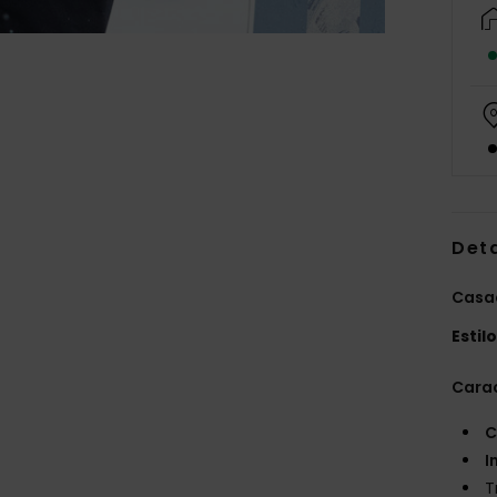
Det
Casac
Estil
Carac
C
I
T