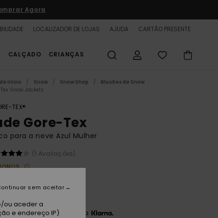
omprar Agora
BILIDADE
LOCALIZADOR DE LOJAS
AJUDA
CARTÃO PRESENTE
S
CALÇADO
CRIANÇAS
de início
Snow
Snow Shop
Blusões de Snow
 Tex Snow Jackets
RE-TEX®
ade Gore-Tex
o para a neve Azul Mulher
(1 Avaliações)
BONUS
0 €
48%
ontinuar sem aceitar
,00 €
e/ou aceder a
ção e endereço IP)
3 x 70,00 € sem juros com a