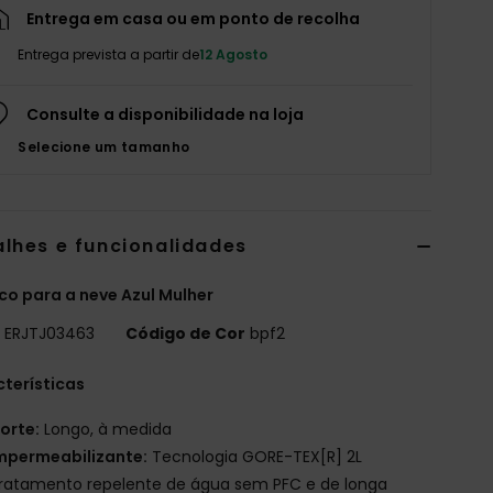
Entrega em casa ou em ponto de recolha
Entrega prevista a partir de
12 Agosto
Consulte a disponibilidade na loja
Selecione um tamanho
alhes e funcionalidades
o para a neve Azul Mulher
o
ERJTJ03463
Código de Cor
bpf2
terísticas
orte:
Longo, à medida
mpermeabilizante:
Tecnologia GORE-TEX[R] 2L
ratamento repelente de água sem PFC e de longa