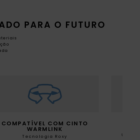
ADO PARA O FUTURO
teriais
ação
cada
COMPATÍVEL COM CINTO
WARMLINK
Um teci
Tecnologia Roxy