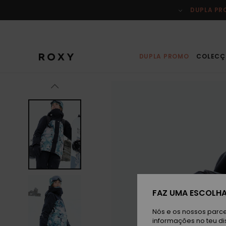
Avançar
para
DUPLA P
a
informação
do
produto
DUPLA PROMO
COLECÇ
FAZ UMA ESCOLHA
Nós e os nossos parce
informações no teu di