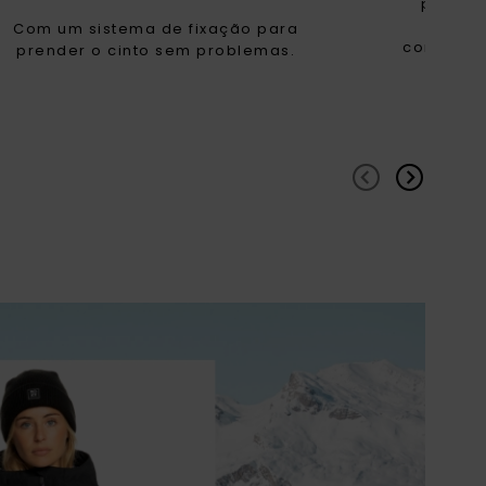
prova 
condiç
Com um sistema de fixação para
confecio
prender o cinto sem problemas.
ao de