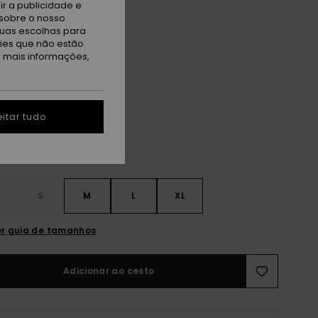
r a publicidade e
sobre o nosso
TAS
tuas escolhas para
A PROMO 25% EXTRA
kies que não estão
a mais informações,
a Pine Dreamy Picture
itar tudo
S
S
M
L
XL
r guia de tamanhos
Adicionar ao cesto