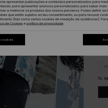
ra te apresentar publicações e conteúdos personalizados; para medi
eúdo; para apresentar anúncios personalizados; para saber mais 
OFER
lver e melhorar os produtos dos nossos parceiros. Podes definir as 
DUPL
okies que estão sujeitos ao teu consentimento, ou para recusar coo
ntimento (tais como certos cookies de medição de audiências). Par
tica de Cookies
e
política de privacidade
Se
Cor
 cookies
Ace
X
Ve