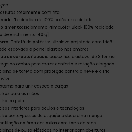
ação
osturas totalmente com fita
ecido:
Tecido liso de 100% poliéster reciclado
solamento:
Isolamento PrimaLoft® Black 100% reciclado
o de enchimento: 40 g]
orro:
Tafetá de poliéster ultraleve projetado com tricô
ede escovado e painel elástico nos ombros
utras características:
capuz fixo ajustável de 3 forma
rega no ombro para maior conforto e rotação alargada
olaina de tafetá com proteção contra a neve e o frio
ovível
istema para unir casaco e calças
olsos para as mãos
olso no peito
olsos interiores para óculos e tecnologias
olso porta-passes de esqui/snowboard na manga
entilação na área das axilas com forro de rede
olainas de pulso elásticas no interior com aberturas