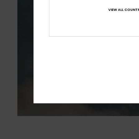
VIEW ALL COUNTR
Um tecido incrive
à prova de água
condições cli
concebidos c
resistem ao de
mais