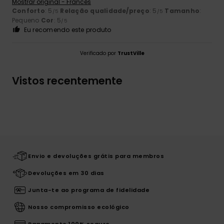
Mostrar original - Francês
Conforto
: 5
Relação qualidade/preço
: 5
Tamanho
:
/5
/5
Pequeno
Cor
: 5
/5
Eu recomendo este produto
Verificado por
TrustVille
Vistos recentemente
Envio e devoluções grátis para membros
Devoluções em 30 dias
Junta-te ao programa de fidelidade
Nosso compromisso ecológico
Pagamento 100% seguro