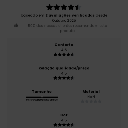
baseado em
2 avaliações verificadas
desde
Outubro 2025
50% dos nossos clientes recomendam este
produto
Conforto
4.5
Relação qualidade/preço
4.5
Tamanho
Material
NaN
Muito pequeno
Demasiado grande
Cor
4.5