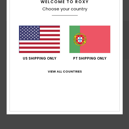
WELCOME TO ROXY
cada escolha de design
Choose your country
US SHIPPING ONLY
PT SHIPPING ONLY
SUSTENTABILIDADE
VIEW ALL COUNTRIES
Fabricado, no mínimo, com 75% de fibras
recicladas* *% é o peso do conteúdo
reciclado em relação ao peso total do tecido
da peça de vestuário.