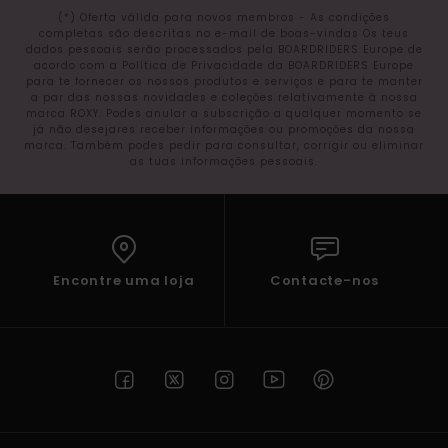
(*) Oferta válida para novos membros - As condições
completas são descritas no e-mail de boas-vindas Os teus
dados pessoais serão processados pela BOARDRIDERS Europe de
acordo com a Política de Privacidade da BOARDRIDERS Europe
para te fornecer os nossos produtos e serviços e para te manter
a par das nossas novidades e coleções relativamente à nossa
marca ROXY. Podes anular a subscrição a qualquer momento se
já não desejares receber informações ou promoções da nossa
marca. Também podes pedir para consultar, corrigir ou eliminar
as tuas informações pessoais.
Encontre uma loja
Contacte-nos