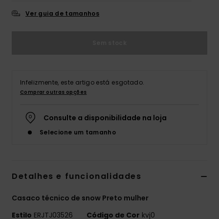
Ver guia de tamanhos
Fitne
Snow
Sem stock
Swim
Infelizmente, este artigo está esgotado.
Comprar outras opções
Consulte a disponibilidade na loja
Selecione um tamanho
Detalhes e funcionalidades
Casaco técnico de snow Preto mulher
Estilo
ERJTJ03526
Código de Cor
kvj0