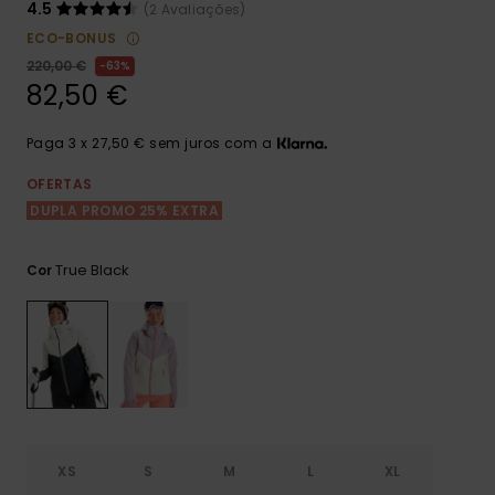
Consultar
4.5
(2 Avaliações)
as FAQ
CARTÃO PRESENTE
Jumpsuits &
Calça
ECO-BONUS
Malas
Playsuits
Sacos
220,00 €
63%
Escol
82,50 €
LISTA DE DESEJO
Fatos
Calções
Acess
Acess
Snow
Paga 3 x 27,50 € sem juros com a
Fato 
Saias
OFERTAS
DUPLA PROMO 25% EXTRA
Licras
Acess
Neop
True Black
Cor
Vestu
Acess
Calç
XS
S
M
L
XL