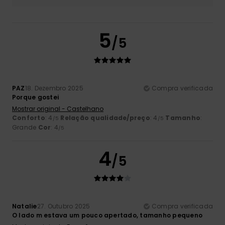
5
/5
PAZ
18. Dezembro 2025
Compra verificada
Porque gostei
Mostrar original - Castelhano
Conforto
: 4
Relação qualidade/preço
: 4
Tamanho
:
/5
/5
Grande
Cor
: 4
/5
4
/5
Natalie
27. Outubro 2025
Compra verificada
O lado m estava um pouco apertado, tamanho pequeno