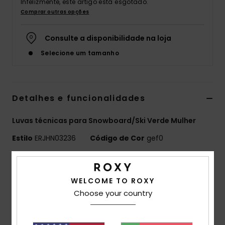
Infelizmente, este artigo está esgotado.
Comprar outras opções
Fitne
Consulte a disponibilidade na loja
Snow
Selecione um tamanho
Swim
Detalhes e funcionalidades
Luvas técnicas para Snowboard/Ski Verde Mulher
Estilo
ERJHN03236
Código de Cor
gef0
Características
WELCOME TO ROXY
Tecido Eco-consciente:
Pele de carneiro
Choose your country
Impermeabilização:
Tratamento de tecido
repelente de água duradouro [DWR] sem PFC para
manter-se seco e protegido contra as intempéries