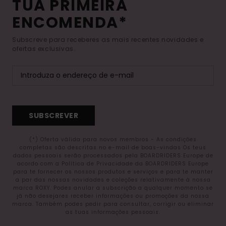
TUA PRIMEIRA
ENCOMENDA*
Subscreve para receberes as mais recentes novidades e
ofertas exclusivas.
SUBSCREVER
(*) Oferta válida para novos membros - As condições
completas são descritas no e-mail de boas-vindas Os teus
dados pessoais serão processados pela BOARDRIDERS Europe de
acordo com a Política de Privacidade da BOARDRIDERS Europe
para te fornecer os nossos produtos e serviços e para te manter
a par das nossas novidades e coleções relativamente à nossa
marca ROXY. Podes anular a subscrição a qualquer momento se
já não desejares receber informações ou promoções da nossa
marca. Também podes pedir para consultar, corrigir ou eliminar
as tuas informações pessoais.