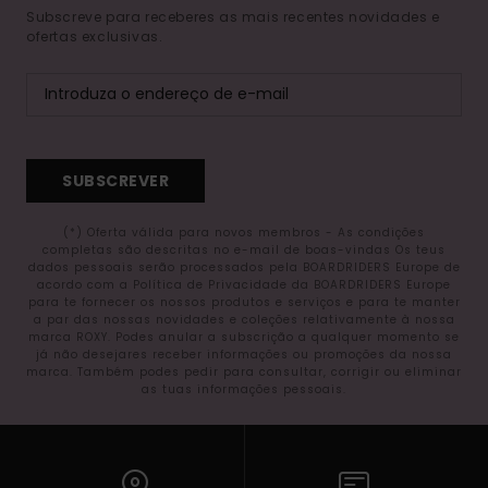
Subscreve para receberes as mais recentes novidades e
ofertas exclusivas.
SUBSCREVER
(*) Oferta válida para novos membros - As condições
completas são descritas no e-mail de boas-vindas Os teus
dados pessoais serão processados pela BOARDRIDERS Europe de
acordo com a Política de Privacidade da BOARDRIDERS Europe
para te fornecer os nossos produtos e serviços e para te manter
a par das nossas novidades e coleções relativamente à nossa
marca ROXY. Podes anular a subscrição a qualquer momento se
já não desejares receber informações ou promoções da nossa
marca. Também podes pedir para consultar, corrigir ou eliminar
as tuas informações pessoais.