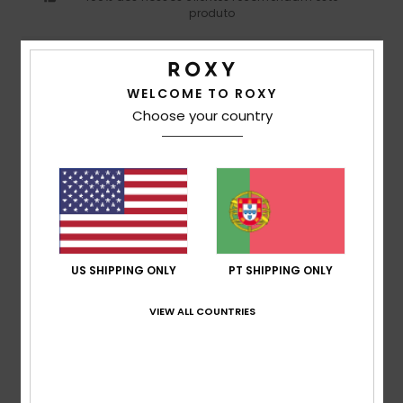
produto
Conforto
4.7
WELCOME TO ROXY
Choose your country
Relação qualidade/preço
4.3
Tamanho
Material
4.7
Muito pequeno
Demasiado grande
US SHIPPING ONLY
PT SHIPPING ONLY
Cor
4.7
VIEW ALL COUNTRIES
4
/5