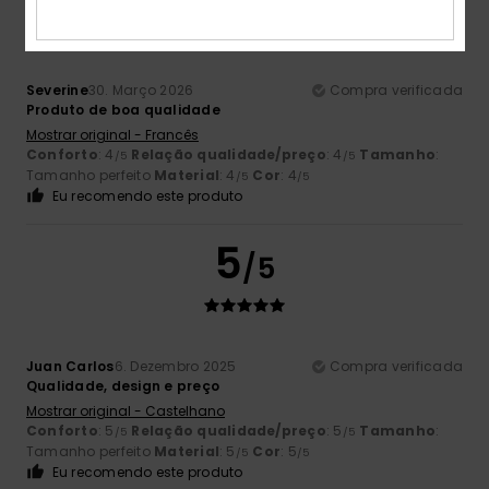
Severine
30. Março 2026
Compra verificada
Produto de boa qualidade
Mostrar original - Francês
Conforto
: 4
Relação qualidade/preço
: 4
Tamanho
:
/5
/5
Tamanho perfeito
Material
: 4
Cor
: 4
/5
/5
Eu recomendo este produto
5
/5
Juan Carlos
6. Dezembro 2025
Compra verificada
Qualidade, design e preço
Mostrar original - Castelhano
Conforto
: 5
Relação qualidade/preço
: 5
Tamanho
:
/5
/5
Tamanho perfeito
Material
: 5
Cor
: 5
/5
/5
Eu recomendo este produto