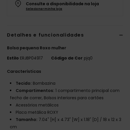
Consulte a disponibilidade na loja
Fitne
Selecionar minha loja
Snow
Detalhes e funcionalidades
Swim
Bolsa pequena Roxo mulher
Estilo
ERJBP04917
Código de Cor
pjq0
Características
Tecido:
Bombazina
Compartimentos:
1 compartimento principal com
fecho de correr, Bolsos interiores para cartões
Acessórios metálicos
Placa metálica ROXY
Tamanho:
7.04" [H] x 4.73" [W] x 1.18" [D] / 18 x 12 x 3
cm