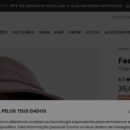
ROMO
25% de desconto extra sobre as promoções existentes*
C
SUSTENTA
ÕES
VESTUÁRIO
SWIM
SURF
SNOW
ACTIVE
ACESSÓRIO
Página 
Fe
Chap
4.7
35,
DUPL
 PELOS TEUS DADOS
C
Ni
Cor
iros utilizamos cookies ou tecnologia equivalente para armazenar 
spositivo. Esta informação pessoal (como os teus dados de navega