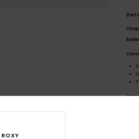
Det
Chap
Estil
Carac
T
P
T
Comp
Env
 ROXY