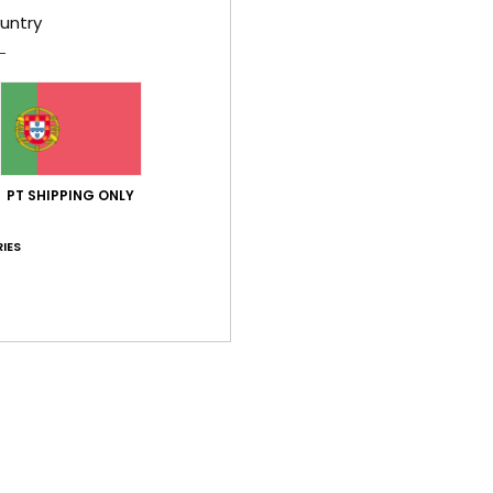
untry
Pontuação média
4.7
/5
PT SHIPPING ONLY
IES
baseado em
3 avaliações verificadas
desde Janeiro 2026
100% dos nossos clientes recomendam este produto
ção qualidade/preço
Tamanho
Mat
5.0
4
Muito pequeno
Demasiado grande
ro 2026
r tanto no verão como no inverno