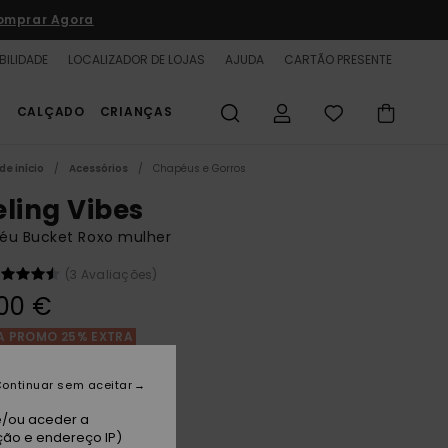
omprar Agora
BILIDADE
LOCALIZADOR DE LOJAS
AJUDA
CARTÃO PRESENTE
S
CALÇADO
CRIANÇAS
de início
Acessórios
Chapéus e Gorros
eling Vibes
éu Bucket Roxo mulher
(3 Avaliações)
00 €
A PROMO 25% EXTRA
ontinuar sem aceitar
rvana
e/ou aceder a
ção e endereço IP)