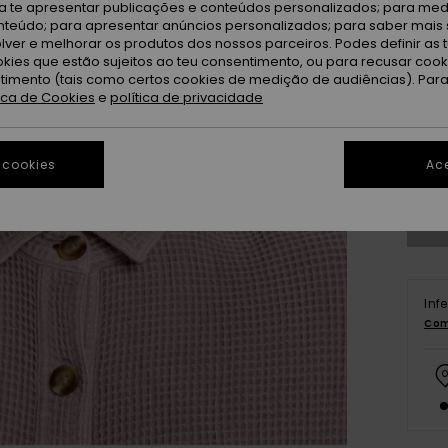
ra te apresentar publicações e conteúdos personalizados; para medi
eúdo; para apresentar anúncios personalizados; para saber mais 
lver e melhorar os produtos dos nossos parceiros. Podes definir as 
okies que estão sujeitos ao teu consentimento, ou para recusar coo
ntimento (tais como certos cookies de medição de audiências). Par
tica de Cookies
e
política de privacidade
S/
Ve
 cookies
Ace
Inf
Com