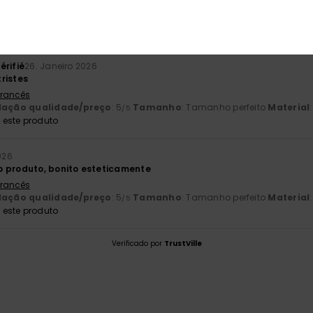
 Francês
lação qualidade/preço
: 5
Tamanho
: Pequeno
Material
: 5
Cor
:
/5
/5
este produto
érifié
26. Janeiro 2026
ristes
 Francês
lação qualidade/preço
: 5
Tamanho
: Tamanho perfeito
Material
/5
este produto
026
 produto, bonito esteticamente
 Francês
lação qualidade/preço
: 5
Tamanho
: Tamanho perfeito
Material
/5
este produto
Verificado por
TrustVille