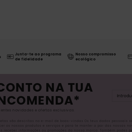
Junta-te ao programa
Nosso compromisso
s
de fidelidade
ecológico
SCONTO NA TUA
ENCOMENDA*
entes novidades e ofertas exclusivas.
letas são descritas no e-mail de boas-vindas Os teus dados pessoais 
ecer os nossos produtos e serviços e para te manter a par das nossas n
s receber informações ou promoções da nossa marca. Também podes pedi