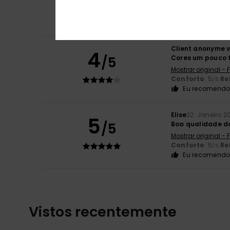
Mostrar original -
Conforto
: 5
Re
/5
Eu recomendo 
Client anonyme v
4
/5
Cores um pouco t
Mostrar original -
Conforto
: 5
Re
/5
Eu recomendo 
Elise
22. Janeiro 2
5
/5
Boa qualidade do
Mostrar original -
Conforto
: 5
Re
/5
Eu recomendo 
Vistos recentemente