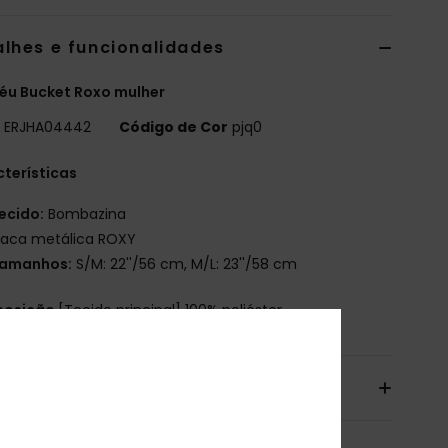
alhes e funcionalidades
éu Bucket Roxo mulher
o
ERJHA04442
Código de Cor
pjq0
terísticas
ecido:
Bombazina
laca metálica ROXY
amanhos:
S/M: 22''/56 cm, M/L: 23''/58 cm
osição
[Tecido principal] 100% poliéster
io & Devolucoes