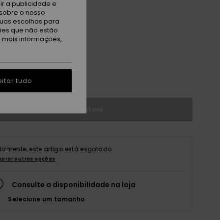
r a publicidade e
sobre o nosso
tuas escolhas para
kies que não estão
a mais informações,
M
M/L
r guia de tamanhos
itar tudo
Sem stock
elizmente, este artigo está esgotado.
prar outras opções
Consulte a disponibilidade na loja
Selecione um tamanho