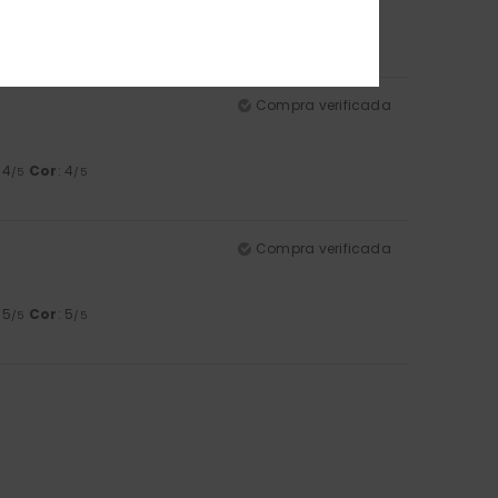
 5
/5
Compra verificada
: 4
Cor
: 4
/5
/5
Compra verificada
: 5
Cor
: 5
/5
/5