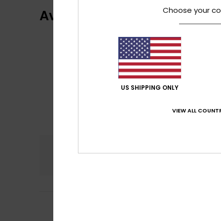
Choose your co
Avaliações dos clientes
US SHIPPING ONLY
VIEW ALL COUNTR
Conforto
Rela
5.0
Sabrina
29. Janei
5
/5
Agradável de usa