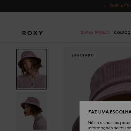
Avançar
para
DUPLA P
a
informação
do
produto
DUPLA PROMO
COLECÇ
ESGOTADO
FAZ UMA ESCOLHA
Nós e os nossos parce
informações no teu di