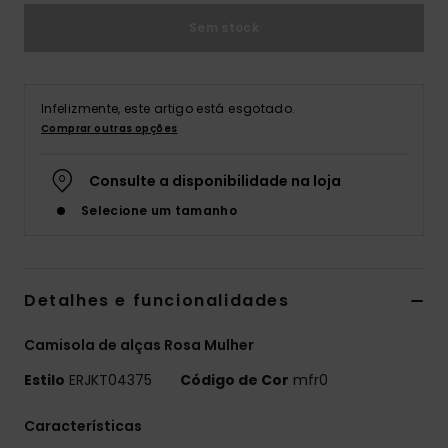
Sem stock
Fitne
Snow
Infelizmente, este artigo está esgotado.
Comprar outras opções
Swim
Consulte a disponibilidade na loja
Selecione um tamanho
Detalhes e funcionalidades
Camisola de alças Rosa Mulher
Estilo
ERJKT04375
Código de Cor
mfr0
Características