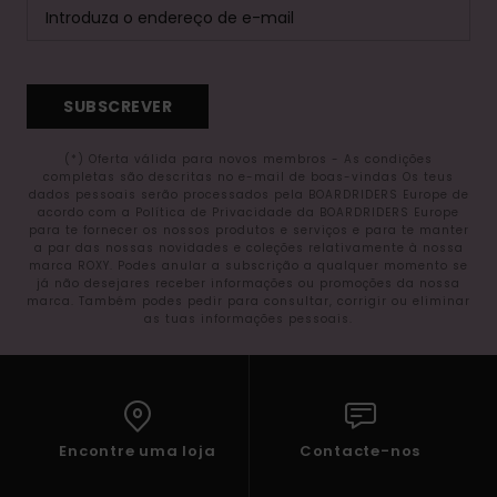
SUBSCREVER
(*) Oferta válida para novos membros - As condições
completas são descritas no e-mail de boas-vindas Os teus
dados pessoais serão processados pela BOARDRIDERS Europe de
acordo com a Política de Privacidade da BOARDRIDERS Europe
para te fornecer os nossos produtos e serviços e para te manter
a par das nossas novidades e coleções relativamente à nossa
marca ROXY. Podes anular a subscrição a qualquer momento se
já não desejares receber informações ou promoções da nossa
marca. Também podes pedir para consultar, corrigir ou eliminar
as tuas informações pessoais.
Encontre uma loja
Contacte-nos