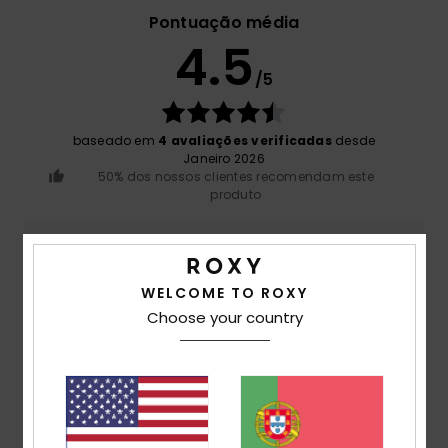
Pontuação média
4.5
/5
baseado em
4 avaliações verificadas
desde
Janeiro 2026
50% dos nossos clientes recomendam este
produto
Conforto
5.0
WELCOME TO ROXY
Choose your country
Relação qualidade/preço
4.0
Tamanho
Material
5.0
Muito pequeno
Demasiado grande