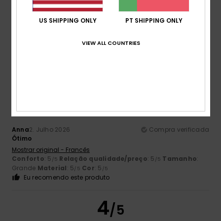
US SHIPPING ONLY
PT SHIPPING ONLY
Cor
4.8
VIEW ALL COUNTRIES
5
/5
Anna
2. Julho 2026
Compra verificada
Ótimo
Mostrar original - Francês
Conforto
: 5
Relação qualidade/preço
: 5
Tamanho
:
/5
/5
Grande
Material
: 5
Cor
: 5
/5
/5
Eu recomendo este produto
4
/5