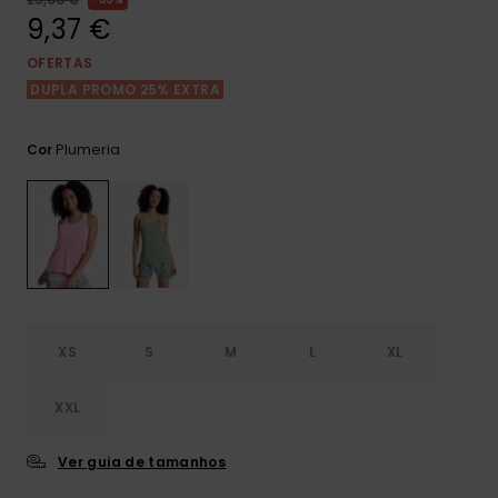
Consultar
as FAQ
9,37 €
CARTÃO PRESENTE
Jumpsuits &
Calça
Malas
Playsuits
Sacos
OFERTAS
Escol
DUPLA PROMO 25% EXTRA
LISTA DE DESEJO
Fatos
Calções
Acess
Acess
Snow
Plumeria
Cor
Fato 
Saias
Licras
Acess
Neop
Vestu
XS
S
M
L
XL
Acess
XXL
Ver guia de tamanhos
Calç