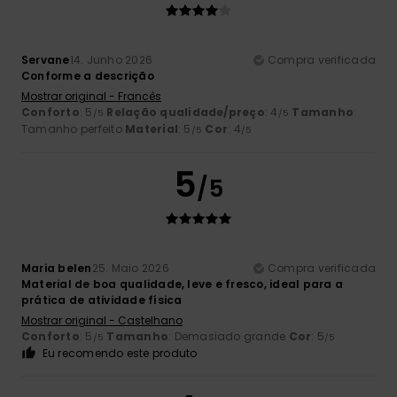
Servane
14. Junho 2026
Compra verificada
Conforme a descrição
Mostrar original - Francês
Conforto
: 5
Relação qualidade/preço
: 4
Tamanho
:
/5
/5
Tamanho perfeito
Material
: 5
Cor
: 4
/5
/5
5
/5
Maria belen
25. Maio 2026
Compra verificada
Material de boa qualidade, leve e fresco, ideal para a
prática de atividade física
Mostrar original - Castelhano
Conforto
: 5
Tamanho
: Demasiado grande
Cor
: 5
/5
/5
Eu recomendo este produto