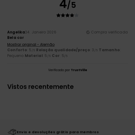
4
/5
Angelika
24. Janeiro 2026
Compra verificada
Bela cor
Mostrar original - Alemão
Conforto
: 5
Relação qualidade/preço
: 3
Tamanho
:
/5
/5
Pequeno
Material
: 5
Cor
: 5
/5
/5
Verificado por
TrustVille
Vistos recentemente
Envio e devoluções grátis para membros