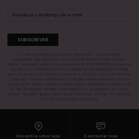
SUBSCREVER
(*) Oferta válida para novos membros - As condições
completas são descritas no e-mail de boas-vindas Os teus
dados pessoais serão processados pela BOARDRIDERS Europe de
acordo com a Política de Privacidade da BOARDRIDERS Europe
para te fornecer os nossos produtos e serviços e para te manter
a par das nossas novidades e coleções relativamente à nossa
marca ROXY. Podes anular a subscrição a qualquer momento se
já não desejares receber informações ou promoções da nossa
marca. Também podes pedir para consultar, corrigir ou eliminar
as tuas informações pessoais.
Encontre uma loja
Contacte-nos