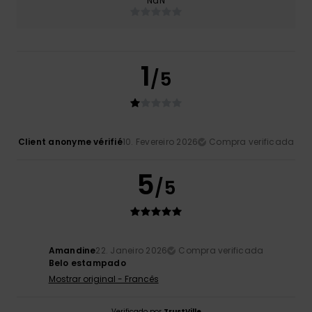
NaN
1
/5
Client anonyme vérifié
10. Fevereiro 2026
Compra verificada
5
/5
Amandine
22. Janeiro 2026
Compra verificada
Belo estampado
Mostrar original - Francês
Verificado por
TrustVille