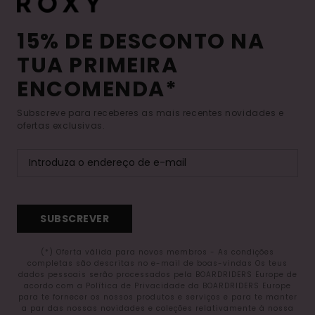
15% DE DESCONTO NA
TUA PRIMEIRA
ENCOMENDA*
Subscreve para receberes as mais recentes novidades e
ofertas exclusivas.
SUBSCREVER
(*) Oferta válida para novos membros - As condições
completas são descritas no e-mail de boas-vindas Os teus
dados pessoais serão processados pela BOARDRIDERS Europe de
acordo com a Política de Privacidade da BOARDRIDERS Europe
para te fornecer os nossos produtos e serviços e para te manter
a par das nossas novidades e coleções relativamente à nossa