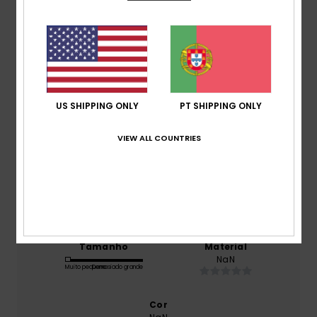
3.0
/5
baseado em
2 avaliações verificadas
desde
Janeiro 2026
0% dos nossos clientes recomendam este produto
US SHIPPING ONLY
PT SHIPPING ONLY
Conforto
VIEW ALL COUNTRIES
NaN
Relação qualidade/preço
NaN
Tamanho
Material
NaN
Muito pequeno
Demasiado grande
Cor