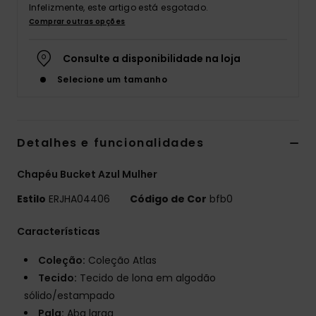
Infelizmente, este artigo está esgotado.
Fitne
Comprar outras opções
Consulte a disponibilidade na loja
Snow
Selecione um tamanho
Swim
Detalhes e funcionalidades
Chapéu Bucket Azul Mulher
Estilo
ERJHA04406
Código de Cor
bfb0
Características
Coleção:
Coleção Atlas
Tecido:
Tecido de lona em algodão
sólido/estampado
Pala:
Aba larga