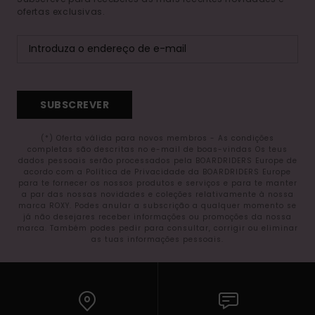
ofertas exclusivas.
SUBSCREVER
(*) Oferta válida para novos membros - As condições
completas são descritas no e-mail de boas-vindas Os teus
dados pessoais serão processados pela BOARDRIDERS Europe de
acordo com a Política de Privacidade da BOARDRIDERS Europe
para te fornecer os nossos produtos e serviços e para te manter
a par das nossas novidades e coleções relativamente à nossa
marca ROXY. Podes anular a subscrição a qualquer momento se
já não desejares receber informações ou promoções da nossa
marca. Também podes pedir para consultar, corrigir ou eliminar
as tuas informações pessoais.