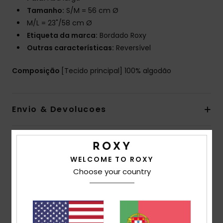
Tamanho:
S/M = 56 cm Ø
M/L = 23"/58 cm Ø
Etiqueta da marca:
Bordado Roxy
Outras características:
Reversível
Composição
[Tecido principal] 100% algodão
Envio & Devolucoes
Avaliações dos clientes
WELCOME TO ROXY
Choose your country
Pontuação média
5.0
/5