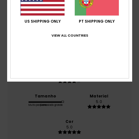
baseado em
1 avaliações verificadas
desde Janeiro
2026
US SHIPPING ONLY
PT SHIPPING ONLY
100% dos nossos clientes recomendam este
produto
VIEW ALL COUNTRIES
Conforto
5.0
Relação qualidade/preço
4.0
Tamanho
Material
5.0
Muito pequeno
Demasiado grande
Cor
5.0