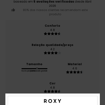
baseado em
5 avaliações verificadas
desde Abril
2026
80% dos nossos clientes recomendam este
produto
Conforto
4.8
Relação qualidade/preço
4.2
Tamanho
Material
4.6
Muito pequeno
Demasiado grande
Cor
4.8