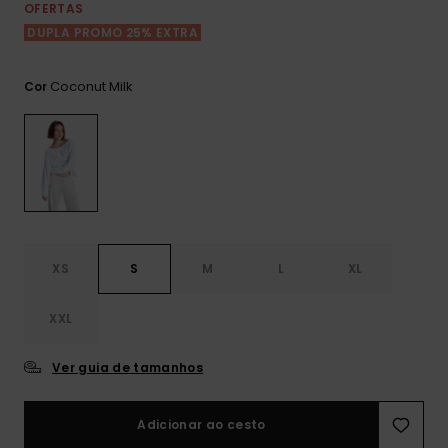
Consultar
OFERTAS
as FAQ
CARTÃO PRESENTE
Jumpsuits &
Calça
DUPLA PROMO 25% EXTRA
Malas
Playsuits
Sacos
Escol
LISTA DE DESEJO
Fatos
Coconut Milk
Cor
Calções
Acess
Acess
Snow
Fato 
Saias
Licras
Acess
Neop
XS
S
M
L
XL
Vestu
XXL
Acess
Ver guia de tamanhos
Calç
Adicionar ao cesto