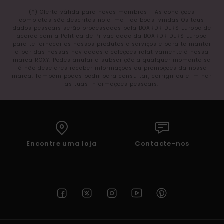
(*) Oferta válida para novos membros - As condições
completas são descritas no e-mail de boas-vindas Os teus
dados pessoais serão processados pela BOARDRIDERS Europe de
acordo com a Política de Privacidade da BOARDRIDERS Europe
para te fornecer os nossos produtos e serviços e para te manter
a par das nossas novidades e coleções relativamente à nossa
marca ROXY. Podes anular a subscrição a qualquer momento se
já não desejares receber informações ou promoções da nossa
marca. Também podes pedir para consultar, corrigir ou eliminar
as tuas informações pessoais.
Encontre uma loja
Contacte-nos