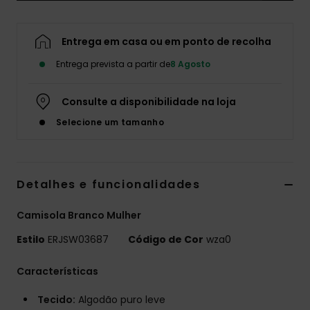
Fitne
Entrega em casa ou em ponto de recolha
Snow
Entrega prevista a partir de
8 Agosto
Consulte a disponibilidade na loja
Swim
Selecione um tamanho
Detalhes e funcionalidades
Camisola Branco Mulher
Estilo
ERJSW03687
Código de Cor
wza0
Características
Tecido:
Algodão puro leve