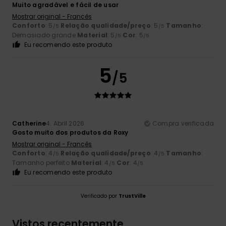
Muito agradável e fácil de usar
Mostrar original - Francês
Conforto
: 5
Relação qualidade/preço
: 5
Tamanho
:
/5
/5
Demasiado grande
Material
: 5
Cor
: 5
/5
/5
Eu recomendo este produto
5
/5
Catherine
4. Abril 2026
Compra verificada
Gosto muito dos produtos da Roxy
Mostrar original - Francês
Conforto
: 4
Relação qualidade/preço
: 4
Tamanho
:
/5
/5
Tamanho perfeito
Material
: 4
Cor
: 4
/5
/5
Eu recomendo este produto
Verificado por
TrustVille
Vistos recentemente