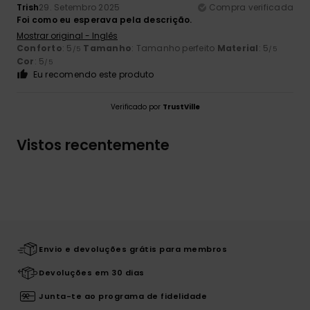
Trish
29. Setembro 2025
Compra verificada
Foi como eu esperava pela descrição.
Mostrar original - Inglês
Conforto
: 5
Tamanho
: Tamanho perfeito
Material
: 5
/5
/5
Cor
: 5
/5
Eu recomendo este produto
Verificado por
TrustVille
Vistos recentemente
Envio e devoluções grátis para membros
Devoluções em 30 dias
Junta-te ao programa de fidelidade