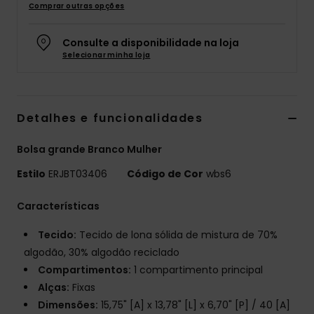
Comprar outras opções
Fitne
Consulte a disponibilidade na loja
Selecionar minha loja
Snow
Swim
Detalhes e funcionalidades
Bolsa grande Branco Mulher
Estilo
ERJBT03406
Código de Cor
wbs6
Características
Tecido:
Tecido de lona sólida de mistura de 70%
algodão, 30% algodão reciclado
Compartimentos:
1 compartimento principal
Alças:
Fixas
Dimensões:
15,75" [A] x 13,78" [L] x 6,70" [P] / 40 [A]