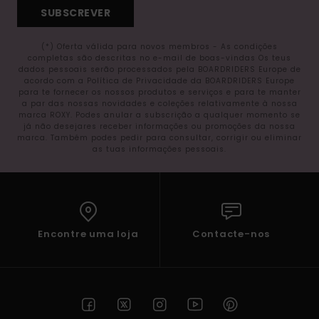
SUBSCREVER
(*) Oferta válida para novos membros - As condições
completas são descritas no e-mail de boas-vindas Os teus
dados pessoais serão processados pela BOARDRIDERS Europe de
acordo com a Política de Privacidade da BOARDRIDERS Europe
para te fornecer os nossos produtos e serviços e para te manter
a par das nossas novidades e coleções relativamente à nossa
marca ROXY. Podes anular a subscrição a qualquer momento se
já não desejares receber informações ou promoções da nossa
marca. Também podes pedir para consultar, corrigir ou eliminar
as tuas informações pessoais.
Encontre uma loja
Contacte-nos