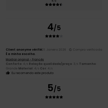
4.5
4
/5
Client anonyme vérifié
21. Janeiro 2026
Compra verificada
É a minha escolha.
Mostrar original - Francês
Conforto
: 4
Relação qualidade/preço
: 3
Tamanho
:
/5
/5
Grande
Material
: 4
Cor
: 4
/5
/5
Eu recomendo este produto
5
/5