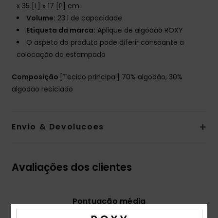
x 35 [L] x 17 [P] cm
Volume:
23 l de capacidade
Etiqueta da marca:
Aplique de algodão ROXY
O aspeto do produto pode diferir consoante a
colocação do estampado
Composição
[Tecido principal] 70% algodão, 30%
algodão reciclado
Envio & Devolucoes
Avaliações dos clientes
Pontuação média