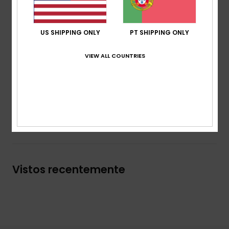
Proteção UV: Proteção solar UPF 50
Debrum grande na gola
Logótipo serigrafado na manga esquerda e na
US SHIPPING ONLY
PT SHIPPING ONLY
frente
Descarregar a
Declaração de Conformidade
VIEW ALL COUNTRIES
Composição
[Tecido principal] 86% poliéster reciclado,
14% elastano
Envio & Devolucoes
Vistos recentemente