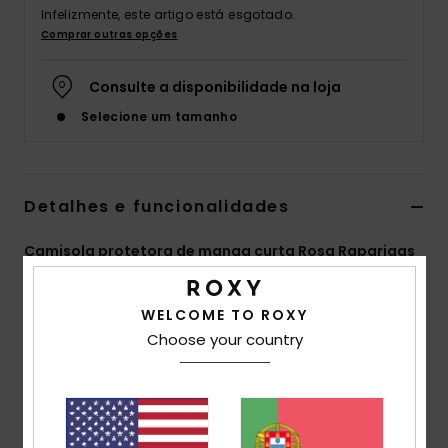
Infelizmente, este artigo está esgotado.
Fitne
Comprar outras opções
Consulte a disponibilidade na loja
Snow
Selecione um tamanho
Swim
Detalhes e funcionalidades
Camisola protetora de manga curta Rosa Raparigas
6-16
Estilo
ERGWR03283
Código de Cor
mdr0
WELCOME TO ROXY
Choose your country
Características
Tecido: Repreve™
Corte: Aconchegado