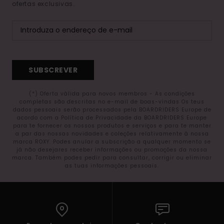
ofertas exclusivas.
SUBSCREVER
(*) Oferta válida para novos membros - As condições
completas são descritas no e-mail de boas-vindas Os teus
dados pessoais serão processados pela BOARDRIDERS Europe de
acordo com a Política de Privacidade da BOARDRIDERS Europe
para te fornecer os nossos produtos e serviços e para te manter
a par das nossas novidades e coleções relativamente à nossa
marca ROXY. Podes anular a subscrição a qualquer momento se
já não desejares receber informações ou promoções da nossa
marca. Também podes pedir para consultar, corrigir ou eliminar
as tuas informações pessoais.