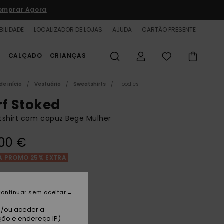
omprar Agora
BILIDADE
LOCALIZADOR DE LOJAS
AJUDA
CARTÃO PRESENTE
S
CALÇADO
CRIANÇAS
de início
Vestuário
Sweatshirts
Hoodies
rf Stoked
tshirt com capuz Bege Mulher
00 €
A PROMO 25% EXTRA
archment
ontinuar sem aceitar
e/ou aceder a
ção e endereço IP)