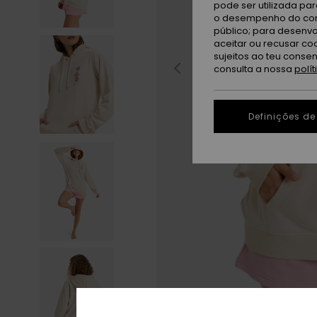
pode ser utilizada pa
o desempenho do cont
público; para desenvo
aceitar ou recusar co
sujeitos ao teu conse
consulta a nossa
polí
Definições de