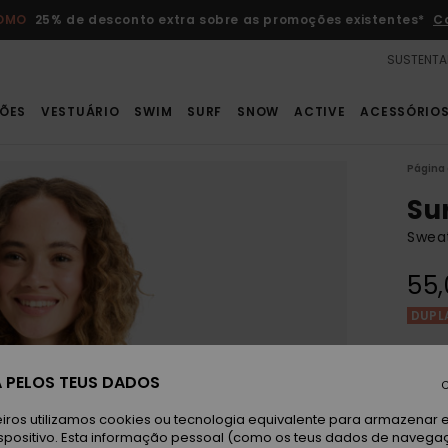
ROMO
25% de desconto extra sobre as promoções existentes*
C
SUSTENTA
ÕES
VESTUÁRIO
SWIM
SURF
SNOW
ACTIVE
ACESSÓRIO
Página 
Su
Swea
55,
DUPL
P
Cor
 PELOS TEUS DADOS
C
iros utilizamos cookies ou tecnologia equivalente para armazenar 
spositivo. Esta informação pessoal (como os teus dados de navega