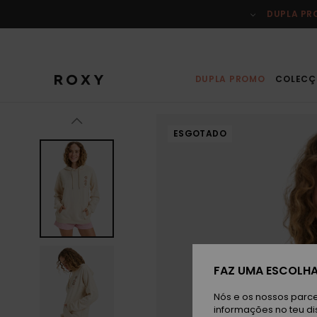
Avançar
para
DUPLA P
a
informação
do
produto
DUPLA PROMO
COLECÇ
ESGOTADO
FAZ UMA ESCOLHA
Nós e os nossos parce
informações no teu di