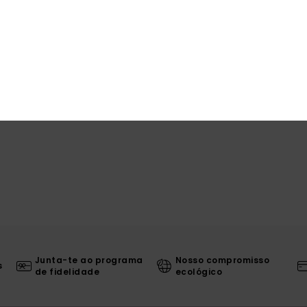
Env
Junta-te ao programa
Nosso compromisso
s
de fidelidade
ecológico