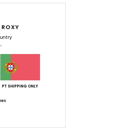
Det
Sweat
 ROXY
Estil
untry
Carac
T
e a
C
G
PT SHIPPING ONLY
M
F
IES
B
E
O
Comp