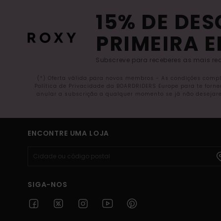
15% DE DE
PRIMEIRA 
Subscreve para receberes as mais rec
(*) Oferta válida para novos membros - As condições comp
Política de Privacidade da BOARDRIDERS Europe para te forn
anular a subscrição a qualquer momento se já não desejare
ENCONTRE UMA LOJA
SIGA-NOS