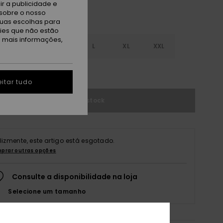
r a publicidade e
sobre o nosso
tuas escolhas para
kies que não estão
a mais informações,
S
S
M
L
XL
XXL
r guia de tamanhos
itar tudo
Sem stock
elizmente, este artigo está esgotado.
prar outras opções
Consulte a disponibilidade na loja
Selecione um tamanho