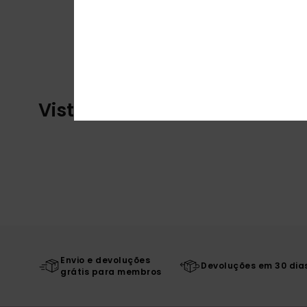
Vistos recentemente
Envio e devoluções
Devoluções em 30 dia
grátis para membros