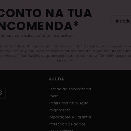
SCONTO NA TUA
ENCOMENDA*
entes novidades e ofertas exclusivas.
letas são descritas no e-mail de boas-vindas Os teus dados pessoais 
ecer os nossos produtos e serviços e para te manter a par das nossas n
s receber informações ou promoções da nossa marca. Também podes pedi
pessoais.
AJUDA
Estado da encomenda
Envio
Fazer uma devolução
Pagamento
Reparações e Garantia
Protecção de dados