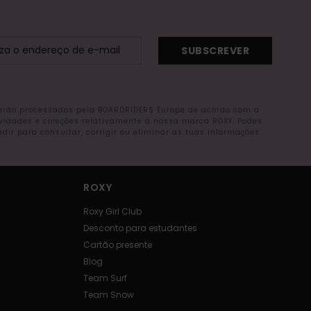
SUBSCREVER
serão processados pela BOARDRIDERS Europe de acordo com a
ovidades e coleções relativamente à nossa marca ROXY. Podes
r para consultar, corrigir ou eliminar as tuas informações
ROXY
Roxy Girl Club
Desconto para estudantes
Cartão presente
Blog
Team Surf
Team Snow