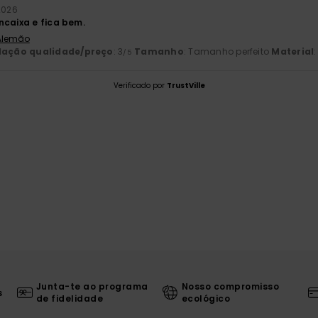
2026
ncaixa e fica bem.
 Alemão
lação qualidade/preço
: 3
Tamanho
: Tamanho perfeito
Material
:
/5
Verificado por
TrustVille
Junta-te ao programa
Nosso compromisso
s
de fidelidade
ecológico