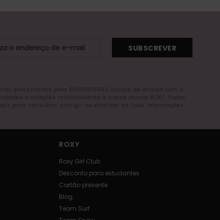
SUBSCREVER
serão processados pela BOARDRIDERS Europe de acordo com a
ovidades e coleções relativamente à nossa marca ROXY. Podes
r para consultar, corrigir ou eliminar as tuas informações
ROXY
Roxy Girl Club
Desconto para estudantes
Cartão presente
Blog
Team Surf