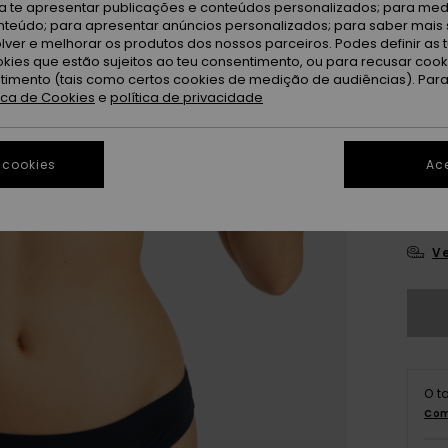
ra te apresentar publicações e conteúdos personalizados; para medi
eúdo; para apresentar anúncios personalizados; para saber mais 
An
Cor
lver e melhorar os produtos dos nossos parceiros. Podes definir as 
okies que estão sujeitos ao teu consentimento, ou para recusar coo
ntimento (tais como certos cookies de medição de audiências). Par
tica de Cookies
e
política de privacidade
 cookies
Ace
X
Ve
O t
Com