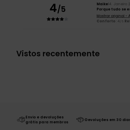
4
Maike
14. Janeiro 
/5
Porque tudo se e
Mostrar original -
Conforto
: 4
Re
/5
Vistos recentemente
Envio e devoluções
Devoluções em 30 dia
grátis para membros