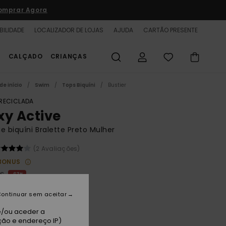
omprar Agora
BILIDADE
LOCALIZADOR DE LOJAS
AJUDA
CARTÃO PRESENTE
S
CALÇADO
CRIANÇAS
de início
Swim
Tops Biquíni
Bustier
 RECICLADA
xy Active
e biquíni Bralette Preto Mulher
(2 Avaliações)
BONUS
 €
63%
87 €
ontinuar sem aceitar
TAS
e/ou aceder a
A PROMO 25% EXTRA
ção e endereço IP)