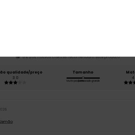
Pontuação média
4.0
/5
baseado em
2 avaliações verificadas
desde Janeiro 2026
0% dos nossos clientes recomendam este produto
ção qualidade/preço
Tamanho
Mat
3.0
4
Muito pequeno
Demasiado grande
2026
 Alemão