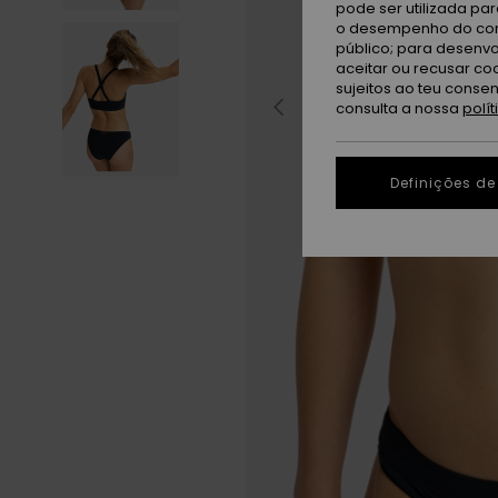
pode ser utilizada pa
o desempenho do cont
público; para desenvo
aceitar ou recusar co
sujeitos ao teu conse
consulta a nossa
polí
Definições de