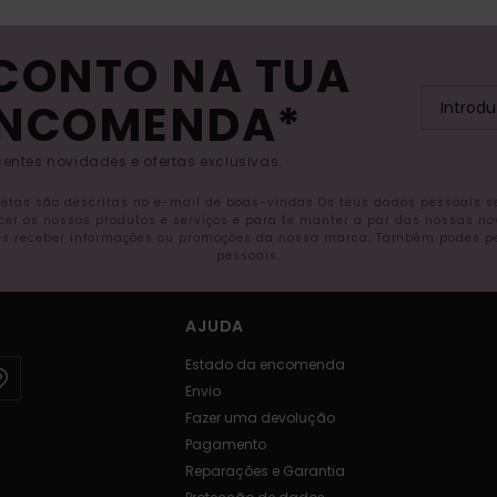
SCONTO NA TUA
ENCOMENDA*
entes novidades e ofertas exclusivas.
letas são descritas no e-mail de boas-vindas Os teus dados pessoais 
ecer os nossos produtos e serviços e para te manter a par das nossas n
s receber informações ou promoções da nossa marca. Também podes pedi
pessoais.
AJUDA
Estado da encomenda
Envio
Fazer uma devolução
Pagamento
Reparações e Garantia