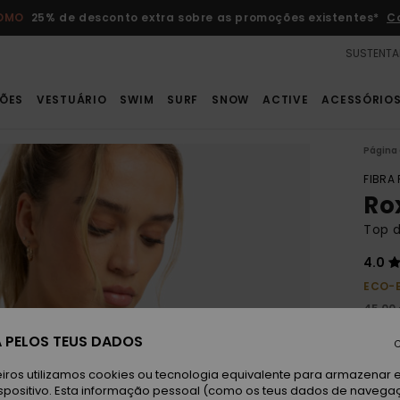
ROMO
25% de desconto extra sobre as promoções existentes*
C
SUSTENTA
ÕES
VESTUÁRIO
SWIM
SURF
SNOW
ACTIVE
ACESSÓRIO
Página 
FIBRA
Ro
Top d
4.0
ECO-
45,00
16,
 PELOS TEUS DADOS
C
OFER
iros utilizamos cookies ou tecnologia equivalente para armazenar 
DUPL
spositivo. Esta informação pessoal (como os teus dados de navega