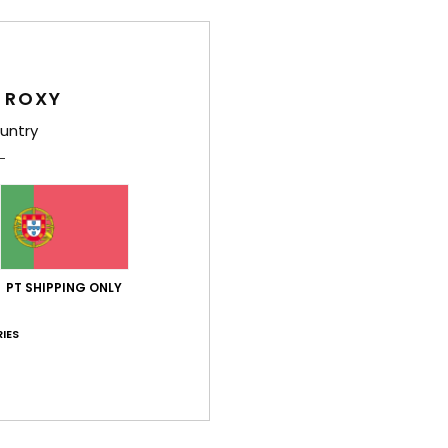
S
A
A
F
 ROXY
C
untry
T
O
E
Comp
elast
PT SHIPPING ONLY
Env
IES