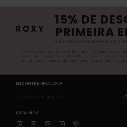
15% DE DE
PRIMEIRA 
Subscreve para receberes as mais rec
(*) Oferta válida para novos membros - As condições comp
Política de Privacidade da BOARDRIDERS Europe para te forn
anular a subscrição a qualquer momento se já não desejare
ENCONTRE UMA LOJA
SIGA-NOS