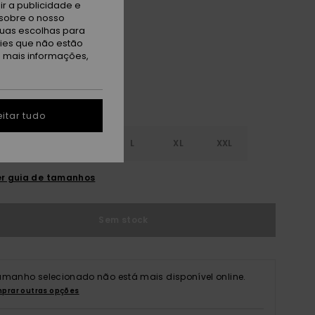
r a publicidade e
sobre o nosso
thracite
tuas escolhas para
kies que não estão
a mais informações,
itar tudo
S
S
M
L
XL
XXL
r guia de tamanhos
Sem stock
amanho selecionado não está mais disponível online.
prar outras opções