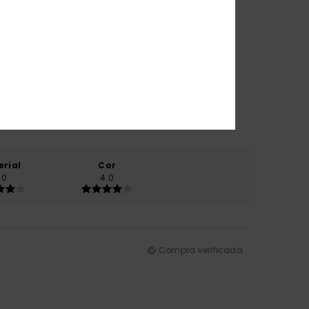
erial
Cor
.0
4.0
Compra verificada