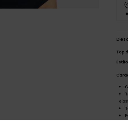
Det
Top d
Estil
Carac
C
T
elas
T
F
G