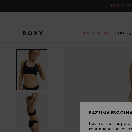
Avançar
para
DUPLA P
a
informação
do
produto
DUPLA PROMO
COLECÇ
FAZ UMA ESCOLHA
Nós e os nossos parce
informações no teu di