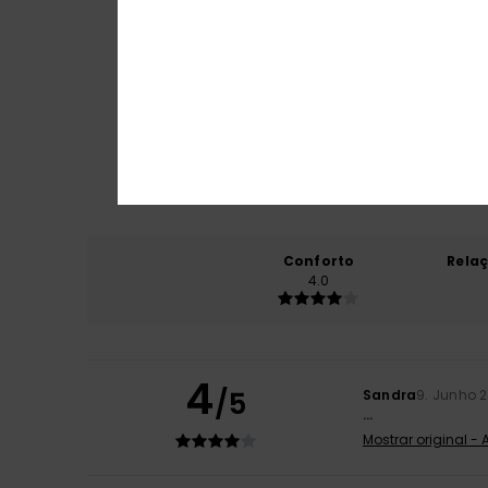
Conforto
Rela
4.0
4
/5
Sandra
9. Junho 
...
Mostrar original -