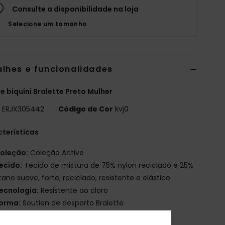
Consulte a disponibilidade na loja
Selecione um tamanho
alhes e funcionalidades
e biquíni Bralette Preto Mulher
o
ERJX305442
Código de Cor
kvj0
terísticas
oleção:
Coleção Active
ecido:
Tecido de mistura de 75% nylon reciclado e 25%
tano suave, forte, reciclado, resistente e elástico
ecnologia:
Resistente ao cloro
orma:
Soutien de desporto Bralette
ola:
Decote redondo na frente