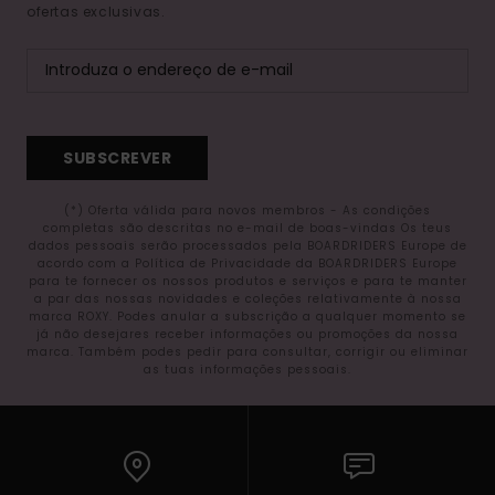
ofertas exclusivas.
SUBSCREVER
(*) Oferta válida para novos membros - As condições
completas são descritas no e-mail de boas-vindas Os teus
dados pessoais serão processados pela BOARDRIDERS Europe de
acordo com a Política de Privacidade da BOARDRIDERS Europe
para te fornecer os nossos produtos e serviços e para te manter
a par das nossas novidades e coleções relativamente à nossa
marca ROXY. Podes anular a subscrição a qualquer momento se
já não desejares receber informações ou promoções da nossa
marca. Também podes pedir para consultar, corrigir ou eliminar
as tuas informações pessoais.