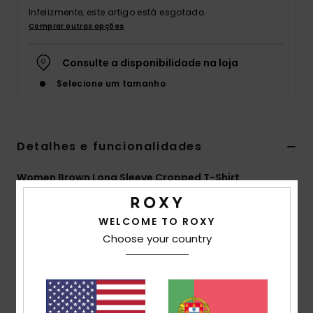
Infelizmente, este artigo está esgotado.
Fitne
Comprar outras opções
Snow
Consulte a disponibilidade na loja
Selecione um tamanho
Swim
Detalhes e funcionalidades
Women Brown Long Sleeve Cropped T-Shirt
Estilo
ERJKT04162
Código de Cor
cqr0
WELCOME TO ROXY
Características
Choose your country
Collection:
Active Collection
Fabric:
75% Recycled polyester 25% elastane blend
fabric